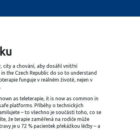
sku
city a chování, aby dosáhl vnitřní
t in the Czech Republic do so to understand
oterapie funguje v reálném životě, nejen v
.
 known as
teleterapie
, it is now as common in
safe platforms.
Příběhy o technických
milujete – to všechno je součástí toho, co se
. Víte, že terapie zaměřená na rodiče může
travy je u 72 % pacientek překážkou léčby – a