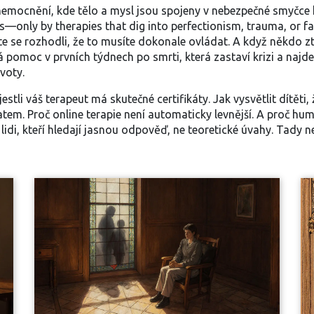
emocnění, kde tělo a mysl jsou spojeny v nebezpečné smyčce 
ills—only by therapies that dig into perfectionism, trauma, or 
č jste se rozhodli, že to musíte dokonale ovládat. A když někdo z
 pomoc v prvních týdnech po smrti, která zastaví krizi a najd
ivoty.
estli váš terapeut má skutečné certifikáty. Jak vysvětlit dítěti,
em. Proč online terapie není automaticky levnější. A proč humo
lidi, kteří hledají jasnou odpověď, ne teoretické úvahy. Tady n