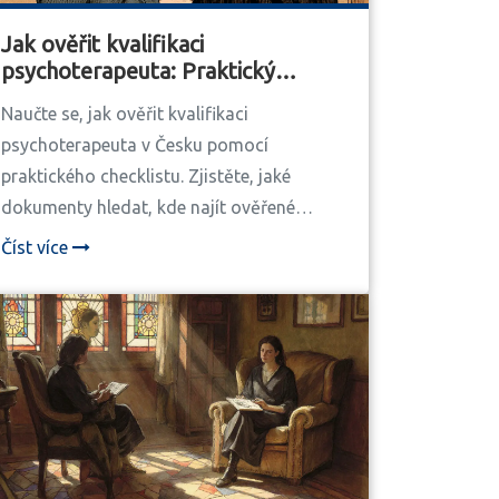
Jak ověřit kvalifikaci
psychoterapeuta: Praktický
checklist pro klienty
Naučte se, jak ověřit kvalifikaci
psychoterapeuta v Česku pomocí
praktického checklistu. Zjistěte, jaké
dokumenty hledat, kde najít ověřené
terapeuty a proč je důležité nezakládat se
Číst více
jen na názvu.