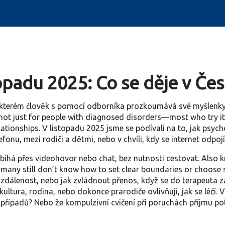
opadu 2025: Co se děje v Če
 kterém člověk s pomocí odborníka prozkoumává své myšlenky, 
is not just for people with diagnosed disorders—most who try i
lationships.
V listopadu 2025 jsme se podívali na to, jak psych
efonu, mezi rodiči a dětmi, nebo v chvíli, kdy se internet odpojí
bíhá přes videohovor nebo chat, bez nutnosti cestovat
. Also
 many still don’t know how to set clear boundaries or choose 
 vzdálenost, nebo jak zvládnout přenos, když se do terapeuta za
k kultura, rodina, nebo dokonce prarodiče ovlivňují, jak se léčí
% případů? Nebo že kompulzivní cvičení při poruchách příjmu po