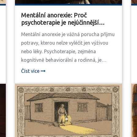
Mentální anorexie: Proč
psychoterapie je nejúčinnější
základ léčby
Mentální anorexie je vážná porucha příjmu
potravy, kterou nelze vyléčit jen výživou
nebo léky. Psychoterapie, zejména
kognitivně behaviorální a rodinná, je
jediným způsobem, jak dosáhnout
Číst více
trvalého zdraví. V ČR je péče omezená, ale
specializovaná centra ukazují výsledky.