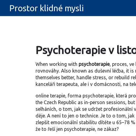
Prostor klidné mysli
Psychoterapie v list
When working with
psychoterapie
,
proces, ve
rovnováhy
. Also known as
duševní léčba
, it 
themselves better, handle stress, or rebuild re
kanceláři terapeuta, ale i v domácnosti, na tel
online terapie
,
forma psychoterapie, která pro
the Czech Republic as in-person sessions, but
selháních, o tom, jak se udržet profesionální
děje. A není to jen o technice. Je to o tom, ja
zlepšit emocionální stabilitu dítěte u 65–78 
že to řeší jen psychoterapie, ne zákaz?