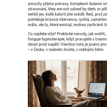
poruchy příjmu potravy
,
komplexní duševní on
stravování
, they are not solved by diets or p
neřeší jen, kolik kalorií jste snědli. Řeší, pro
potřebuje
krizová intervence
,
rychlá, zaměřená
málo, ale ty, které existují, mohou zachránit ž
Co najdete níže? Praktické návody, jak ověřit, j
funguje hypnoterapie, když pracujete s traumat
zbraň proti napětí. Všechno toto je psáno pro 
– v Česku, v reálném životě, s reálnými lidmi.