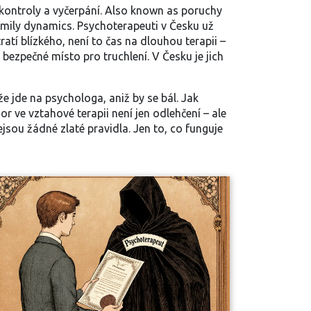
kontroly a vyčerpání
. Also known as
poruchy
family dynamics.
Psychoterapeuti v Česku už
tratí blízkého, není to čas na dlouhou terapii –
e bezpečné místo pro truchlení
.
V Česku je jich
 že jde na psychologa, aniž by se bál. Jak
r ve vztahové terapii není jen odlehčení – ale
ejsou žádné zlaté pravidla. Jen to, co funguje