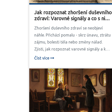
Jak rozpoznat zhoršení duševního
zdraví: Varovné signály a co s nimi
dělat
Zhoršení duševního zdraví se neobjeví
náhle. Přichází pomalu - skrz únavu, ztrátu
zájmu, bolesti těla nebo změny nálad.
Zjisti, jak rozpoznat varovné signály a kde
najít pomoc v ČR.
Číst více