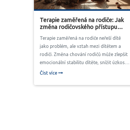
Terapie zaměřená na rodiče: Jak
změna rodičovského přístupu
pomůže dítěti
Terapie zaměřená na rodiče neřeší dítě
jako problém, ale vztah mezi dítětem a
rodiči. Změna chování rodičů může zlepšit
emocionální stabilitu dítěte, snížit úzkost
a vytvořit bezpečný vztah. Metody jako
Číst více
Theraplay a DDP ukazují výsledky u 65-78
% dětí.