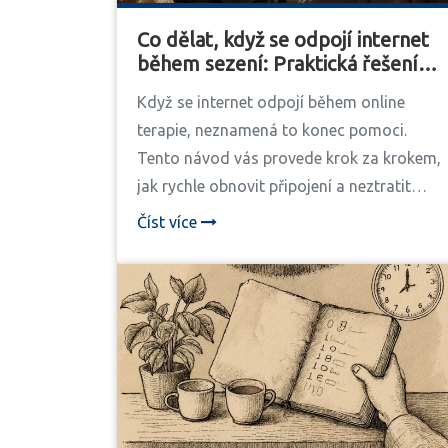
Co dělat, když se odpojí internet
během sezení: Praktická řešení
pro online terapii
Když se internet odpojí během online
terapie, neznamená to konec pomoci.
Tento návod vás provede krok za krokem,
jak rychle obnovit připojení a neztratit
důležité sezení. Praktické tipy pro domácí
Číst více
uživatele v Česku.