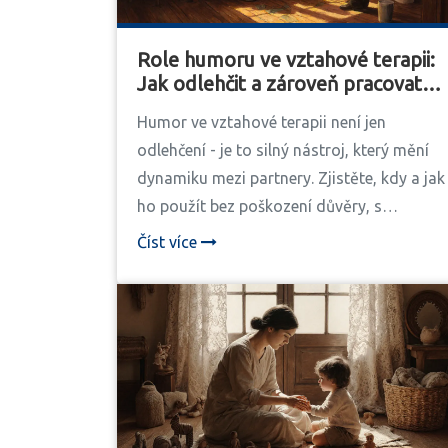
Role humoru ve vztahové terapii:
Jak odlehčit a zároveň pracovat
do hloubky
Humor ve vztahové terapii není jen
odlehčení - je to silný nástroj, který mění
dynamiku mezi partnery. Zjistěte, kdy a jak
ho použít bez poškození důvěry, s
podporou výzkumů a reálných příkladů z
Číst více
české praxe.