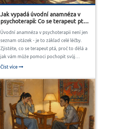
Jak vypadá úvodní anamnéza v
psychoterapii: Co se terapeut ptá
a proč
Úvodní anamnéza v psychoterapii není jen
seznam otázek - je to základ celé léčby.
Zjistěte, co se terapeut ptá, proč to dělá a
jak vám může pomoci pochopit svůj
problém hlouběji.
Číst více