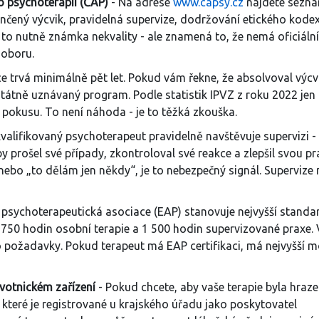
o psychoterapii (ČAP)
- Na adrese
www.capsy.cz
najdete sezn
okončený výcvik, pravidelná supervize, dodržování etického kodex
to nutně známka nekvality - ale znamená to, že nemá oficiální
 oboru.
ce trvá minimálně pět let. Pokud vám řekne, že absolvoval výcv
tátně uznávaný program. Podle statistik IPVZ z roku 2022 jen
 pokusu. To není náhoda - je to těžká zkouška.
valifikovaný psychoterapeut pravidelně navštěvuje supervizi -
 prošel své případy, zkontroloval své reakce a zlepšil svou pra
ebo „to dělám jen někdy“, je to nebezpečný signál. Supervize 
psychoterapeutická asociace (EAP) stanovuje nejvyšší standa
 750 hodin osobní terapie a 1 500 hodin supervizované praxe. 
tyto požadavky. Pokud terapeut má EAP certifikaci, má nejvyšší
avotnickém zařízení
- Pokud chcete, aby vaše terapie byla hraze
, které je registrované u krajského úřadu jako poskytovatel