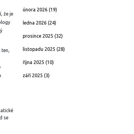
února 2026
(19)
 že je
ology
ledna 2026
(24)
ný
prosince 2025
(32)
listopadu 2025
(28)
 ten,
října 2025
(10)
e
září 2025
(3)
o
matické
d se