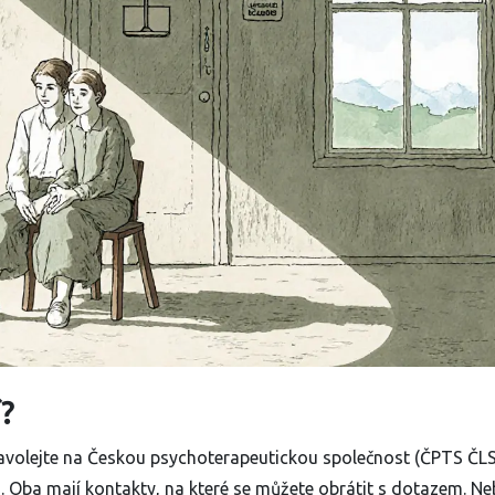
í?
ý? Zavolejte na Českou psychoterapeutickou společnost (ČPTS ČL
. Oba mají kontakty, na které se můžete obrátit s dotazem. Ne