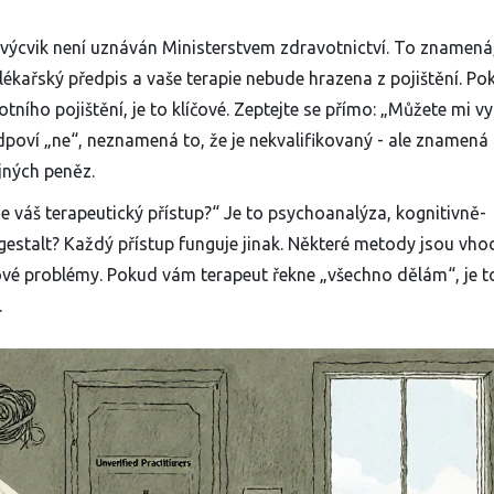
h výcvik není uznáván Ministerstvem zdravotnictví. To znamená,
kařský předpis a vaše terapie nebude hrazena z pojištění. Po
tního pojištění, je to klíčové. Zeptejte se přímo: „Můžete mi vy
poví „ne“, neznamená to, že je nekvalifikovaný - ale znamená 
jných peněz.
 je váš terapeutický přístup?“ Je to psychoanalýza, kognitivně-
gestalt? Každý přístup funguje jinak. Některé metody jsou vho
hové problémy. Pokud vám terapeut řekne „všechno dělám“, je t
.