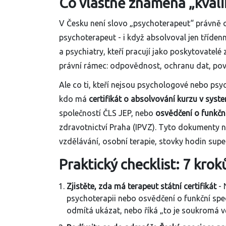
Co vlastně znamená „kvali
V Česku není slovo „psychoterapeut“ právně c
psychoterapeut - i když absolvoval jen třídenn
a psychiatry, kteří pracují jako poskytovatelé
právní rámec: odpovědnost, ochranu dat, pov
Ale co ti, kteří nejsou psychologové nebo psy
kdo má
certifikát o absolvování kurzu v syst
společností ČLS JEP, nebo
osvědčení o funkční
zdravotnictví Praha (IPVZ). Tyto dokumenty ne
vzdělávání, osobní terapie, stovky hodin supe
Praktický checklist: 7 kroků
Zjistěte, zda má terapeut státní certifikát
- 
psychoterapii nebo osvědčení o funkční spec
odmítá ukázat, nebo říká „to je soukromá věc