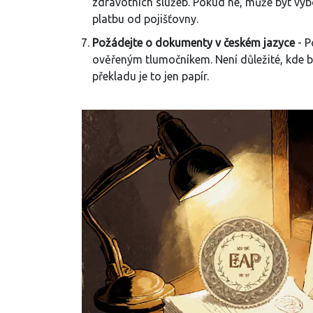
zdravotních služeb. Pokud ne, může být výb
platbu od pojišťovny.
Požádejte o dokumenty v českém jazyce
- P
ověřeným tlumočníkem. Není důležité, kde byl
překladu je to jen papír.