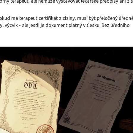
orný terapeut, ale nemůže vystavovat lékařské předpisy ani zí
okud má terapeut certifikát z ciziny, musí být přeložený úředn
 výcvik - ale jestli je dokument platný v Česku. Bez úředního