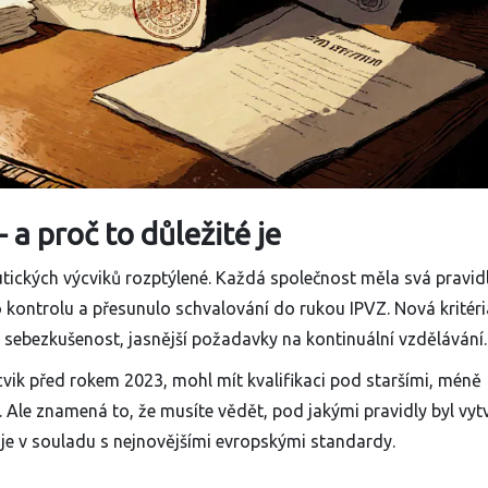
 a proč to důležité je
ických výcviků rozptýlené. Každá společnost měla svá pravidl
 kontrolu a přesunulo schvalování do rukou IPVZ. Nová kritéri
na sebezkušenost, jasnější požadavky na kontinuální vzdělávání.
cvik před rokem 2023, mohl mít kvalifikaci pod staršími, méně
. Ale znamená to, že musíte vědět, pod jakými pravidly byl vyt
ý je v souladu s nejnovějšími evropskými standardy.