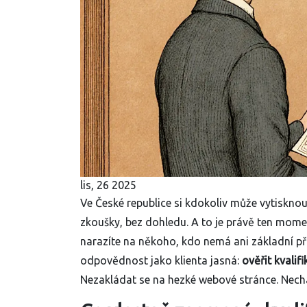
lis, 26 2025
Ve České republice si kdokoliv může vytisknout
zkoušky, bez dohledu. A to je právě ten momen
narazíte na někoho, kdo nemá ani základní pří
odpovědnost jako klienta jasná:
ověřit kvalif
Nezakládat se na hezké webové stránce. Necha