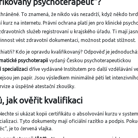
fikovaný psychoterapeut“?
hráněné. To znamená, že nikdo vás nezadrží, když někdo tvrdí,
í kurz na internetu. Právní ochrana platí jen pro klinické psych
 zdravotních služeb registrovaní u krajského úřadu. Ti mají jas
innost vést zdravotní dokumentaci, možnost podat stížnost.
chiatři? Kdo je opravdu kvalifikovaný? Odpověď je jednoduchá:
ematické psychoterapii
vydaný Českou psychoterapeutickou
 specializaci
dříve vydávané Institutem pro další vzdělávání v
jsou jen papír. Jsou výsledkem minimálně pěti let intenzivníh
rvize a úspěšné atestační zkoušky.
, jak ověřit kvalifikaci
Nechte si ukázat kopii certifikátu o absolvování kurzu v syste
ializaci. Tyto dokumenty mají oficiální razítko a podpis. Poku
“, je to červená vlajka.