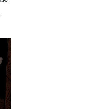
skávat
ě