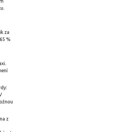
am
u.
ik za
 65 %
xi.
není
rdy:
V
 možnou
na z