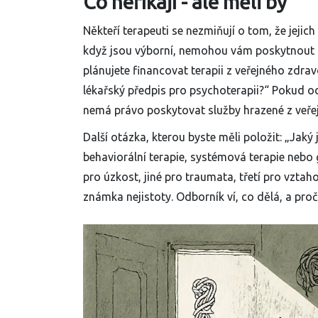
Co neříkají - ale měli by
Někteří terapeuti se nezmiňují o tom, že jejic
když jsou výborní, nemohou vám poskytnout lé
plánujete financovat terapii z veřejného zdravo
lékařský předpis pro psychoterapii?“ Pokud od
nemá právo poskytovat služby hrazené z veře
Další otázka, kterou byste měli položit: „Jaký
behaviorální terapie, systémová terapie nebo 
pro úzkost, jiné pro traumata, třetí pro vzta
známka nejistoty. Odborník ví, co dělá, a proč