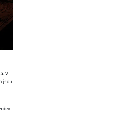
a. V
a jsou
vořen.