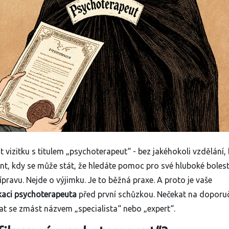
 vizitku s titulem „psychoterapeut“ - bez jakéhokoli vzdělání,
t, kdy se může stát, že hledáte pomoc pro své hluboké bolesti
pravu. Nejde o výjimku. Je to běžná praxe. A proto je vaše
ikaci psychoterapeuta
před první schůzkou. Nečekat na doporuč
t se zmást názvem „specialista“ nebo „expert“.