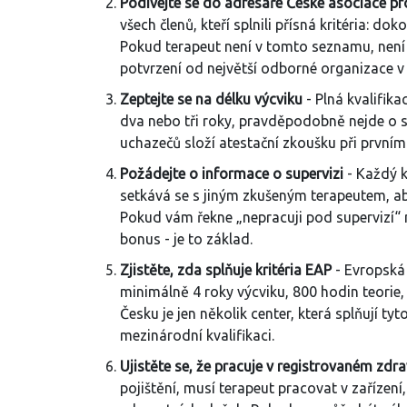
Podívejte se do adresáře České asociace pr
všech členů, kteří splnili přísná kritéria: d
Pokud terapeut není v tomto seznamu, není 
potvrzení od největší odborné organizace v
Zeptejte se na délku výcviku
- Plná kvalifika
dva nebo tři roky, pravděpodobně nejde o s
uchazečů složí atestační zkoušku při prvním
Požádejte o informace o supervizi
- Každý k
setkává se s jiným zkušeným terapeutem, aby
Pokud vám řekne „nepracuji pod supervizí“ n
bonus - je to základ.
Zjistěte, zda splňuje kritéria EAP
- Evropská 
minimálně 4 roky výcviku, 800 hodin teorie,
Česku je jen několik center, která splňují 
mezinárodní kvalifikaci.
Ujistěte se, že pracuje v registrovaném zdr
pojištění, musí terapeut pracovat v zařízení