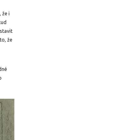
 že i
kud
stavit
to, že
dné
o