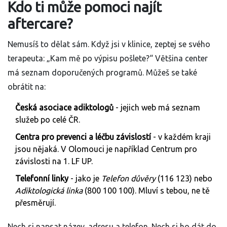
Kdo ti může pomoci najít
aftercare?
Nemusíš to dělat sám. Když jsi v klinice, zeptej se svého
terapeuta: „Kam mě po výpisu pošlete?“ Většina center
má seznam doporučených programů. Můžeš se také
obrátit na:
Česká asociace adiktologů
- jejich web má seznam
služeb po celé ČR.
Centra pro prevenci a léčbu závislostí
- v každém kraji
jsou nějaká. V Olomouci je například Centrum pro
závislosti na 1. LF UP.
Telefonní linky
- jako je
Telefon důvěry
(116 123) nebo
Adiktologická linka
(800 100 100). Mluví s tebou, ne tě
přesměrují.
Nech si napsat název, adresu a telefon. Nech si ho dát do