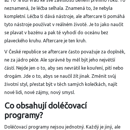
až 70 % lidí vrátí ke své závislosti během prvního roku. To
neznamená, že léčba selhala. Znamená to, že nebyla
kompletní. Léčba ti dává nástroje, ale aftercare ti pomáhá
tyto nástroje používat v reálném životě. Je to jako naučit
se plavat v bazénu a pak tě vyhodí do oceánu bez
plaveckého kruhu. Aftercare je ten kruh.
V České republice se aftercare často považuje za doplněk,
ne za jádro péče. Ale správně by měl být jeho největší
částí. Nejde jen o to, aby ses nevrátil ke kouření, pití nebo
drogám. Jde o to, abys se naučil žít jinak. Změnit svůj
životní styl, přestat být v těch samých kolečkách, najít
nové lidi, nové zájmy, nový smysl.
Co obsahují doléčovací
programy?
Doléčovací programy nejsou jednotný. Každý je jiný, ale