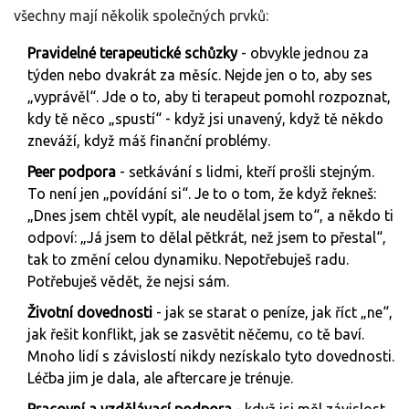
všechny mají několik společných prvků:
Pravidelné terapeutické schůzky
- obvykle jednou za
týden nebo dvakrát za měsíc. Nejde jen o to, aby ses
„vyprávěl“. Jde o to, aby ti terapeut pomohl rozpoznat,
kdy tě něco „spustí“ - když jsi unavený, když tě někdo
zneváží, když máš finanční problémy.
Peer podpora
- setkávání s lidmi, kteří prošli stejným.
To není jen „povídání si“. Je to o tom, že když řekneš:
„Dnes jsem chtěl vypít, ale neudělal jsem to“, a někdo ti
odpoví: „Já jsem to dělal pětkrát, než jsem to přestal“,
tak to změní celou dynamiku. Nepotřebuješ radu.
Potřebuješ vědět, že nejsi sám.
Životní dovednosti
- jak se starat o peníze, jak říct „ne“,
jak řešit konflikt, jak se zasvětit něčemu, co tě baví.
Mnoho lidí s závislostí nikdy nezískalo tyto dovednosti.
Léčba jim je dala, ale aftercare je trénuje.