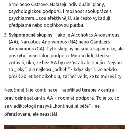
Brně nebo Ostravě. Nabízejí individuální plány,
psychologickou podporu, i možnost spolupráce s
psychiatrem. Jsou efektivnější, ale často vyžadují
předplatné nebo doplňkovou platbu.
Svépomocné skupiny
- jako je Alcoholics Anonymous
(AA), Narcotics Anonymous (NA) nebo Gamblers
Anonymous (GA). Tyto skupiny nejsou terapeutické, ale
poskytují neustálou podporu. Mnoho lidí, kteří se
zotavili, říká, že bez AA by nezůstali abstinující. Nejsou
to „léky“, ale nejlepší „příběh“ - když slyšíš, že někdo
přežil 20 let bez alkoholu, začneš věřit, že to můžeš i ty.
Nejúčinnější je kombinace - například terapie v centru +
pravidelné setkání s AA + rodinná podpora. To je to, co
se v adiktologii nazývá „kontinuální péče“ - ne
přerušovaná, ale neustálá.