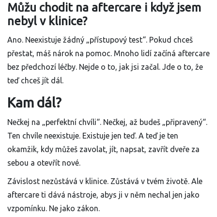
Můžu chodit na aftercare i když jsem
nebyl v klinice?
Ano. Neexistuje žádný „přístupový test“. Pokud chceš
přestat, máš nárok na pomoc. Mnoho lidí začíná aftercare
bez předchozí léčby. Nejde o to, jak jsi začal. Jde o to, že
teď chceš jít dál.
Kam dál?
Nečkej na „perfektní chvíli“. Nečkej, až budeš „připravený“.
Ten chvíle neexistuje. Existuje jen teď. A teď je ten
okamžik, kdy můžeš zavolat, jít, napsat, zavřít dveře za
sebou a otevřít nové.
Závislost nezůstává v klinice. Zůstává v tvém životě. Ale
aftercare ti dává nástroje, abys ji v něm nechal jen jako
vzpomínku. Ne jako zákon.