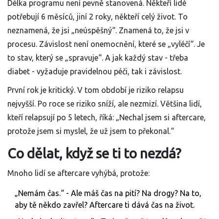
Délka programu není pevně stanovená. Někteří lidé
potřebují 6 měsíců, jiní 2 roky, někteří celý život. To
neznamená, že jsi „neúspěšný“. Znamená to, že jsi v
procesu. Závislost není onemocnění, které se „vyléčí“. Je
to stav, který se „spravuje“. A jak každý stav - třeba
diabet - vyžaduje pravidelnou péči, tak i závislost.
První rok je kritický. V tom období je riziko relapsu
nejvyšší. Po roce se riziko sníží, ale nezmizí. Většina lidí,
kteří relapsují po 5 letech, říká: „Nechal jsem si aftercare,
protože jsem si myslel, že už jsem to překonal.“
Co dělat, když se ti to nezdá?
Mnoho lidí se aftercare vyhýbá, protože:
„Nemám čas.“ - Ale máš čas na pití? Na drogy? Na to,
aby tě někdo zavřel? Aftercare ti dává čas na život.