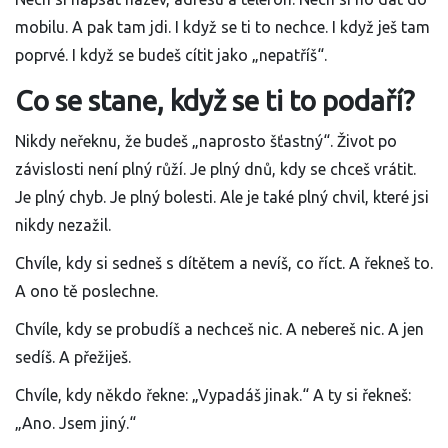
mobilu. A pak tam jdi. I když se ti to nechce. I když ješ tam
poprvé. I když se budeš cítit jako „nepatříš“.
Co se stane, když se ti to podaří?
Nikdy neřeknu, že budeš „naprosto šťastný“. Život po
závislosti není plný růží. Je plný dnů, kdy se chceš vrátit.
Je plný chyb. Je plný bolesti. Ale je také plný chvil, které jsi
nikdy nezažil.
Chvíle, kdy si sedneš s dítětem a nevíš, co říct. A řekneš to.
A ono tě poslechne.
Chvíle, kdy se probudíš a nechceš nic. A nebereš nic. A jen
sedíš. A přežiješ.
Chvíle, kdy někdo řekne: „Vypadáš jinak.“ A ty si řekneš:
„Ano. Jsem jiný.“