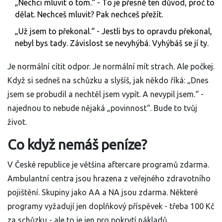
„Nechci mluvit o tom.“ - To je přesně ten důvod, proč to
dělat. Nechceš mluvit? Pak nechceš přežít.
„Už jsem to překonal.“ - Jestli bys to opravdu překonal,
nebyl bys tady. Závislost se nevyhýbá. Vyhýbáš se jí ty.
Je normální cítit odpor. Je normální mít strach. Ale počkej.
Když si sedneš na schůzku a slyšíš, jak někdo říká: „Dnes
jsem se probudil a nechtěl jsem vypít. A nevypil jsem.“ -
najednou to nebude nějaká „povinnost“. Bude to tvůj
život.
Co když nemáš peníze?
V České republice je většina aftercare programů zdarma.
Ambulantní centra jsou hrazena z veřejného zdravotního
pojištění. Skupiny jako AA a NA jsou zdarma. Některé
programy vyžadují jen doplňkový příspěvek - třeba 100 Kč
za schůzku - ale to je jen pro pokrytí nákladů.