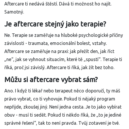
Aftercare ti nedává štěstí. Dává ti možnost ho najít.
Samotný.
Je aftercare stejný jako terapie?
Ne. Terapie se zaměřuje na hluboké psychologické příčiny
závislosti - traumata, emocionální bolest, vztahy.
Aftercare se zaměřuje na praxi: jak přežít den, jak říct
„ne“, jak se vyhnout situacím, které tě „spustí“. Terapie ti
říká, proč jsi závislý. Aftercare ti říká, jak žít bez toho.
Můžu si aftercare vybrat sám?
Ano. I když ti lékař nebo terapeut něco doporučí, ty máš
právo vybrat, co ti vyhovuje. Pokud ti nějaký program
nepřijde, zkoušej jiný. Není jedna cesta. Je to jako vybírat
obuv - musí ti sedět. Pokud ti někdo říká, že „to je jediné
správné řešení“, tak to není pravda. Tvůj zotavení je tvé.