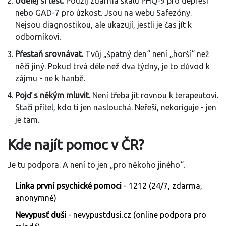
Udělej si test.
Použij zdarma škálu PHQ-9 pro depresi
nebo GAD-7 pro úzkost. Jsou na webu Safezóny.
Nejsou diagnostikou, ale ukazují, jestli je čas jít k
odborníkovi.
Přestaň srovnávat.
Tvůj „špatný den“ není „horší“ než
něčí jiný. Pokud trvá déle než dva týdny, je to důvod k
zájmu - ne k hanbě.
Pojď s někým mluvit.
Není třeba jít rovnou k terapeutovi.
Stačí přítel, kdo ti jen naslouchá. Neřeší, nekoriguje - jen
je tam.
Kde najít pomoc v ČR?
Je tu podpora. A není to jen „pro někoho jiného“.
Linka první psychické pomoci
- 1212 (24/7, zdarma,
anonymně)
Nevypusť duši
- nevypustdusi.cz (online podpora pro