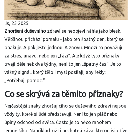
lis, 25 2025
Zhoršení duševního zdraví
se neobjeví náhle jako blesk.
Většinou přichází pomalu - jako ten špatný den, který se
opakuje. A pak ještě jednou. A znovu. Mnozí to považují
za stres, unavu, nebo jen „fázi“. Ale když tyto příznaky
trvají déle než dva týdny, není to jen „špatný čas“. Je to
vážný signál, který tělo i mysl posílají, aby řekly:
„Potřebuji pomoc.“
Co se skrývá za těmito příznaky?
Nejčastější znaky zhoršujícího se duševního zdraví nejsou
vždy ty, které si lidé představují. Není to jen pláč nebo
úplný odchod od světa. Často je to něco mnohem
jemnějšího. Například: už ti nechutná káva, kterou jsi dříve