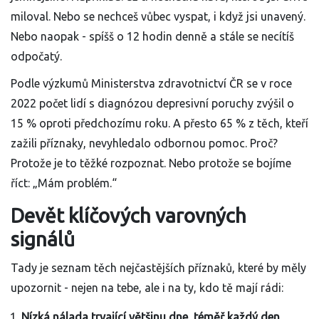
miloval. Nebo se nechceš vůbec vyspat, i když jsi unavený.
Nebo naopak - spíšš o 12 hodin denně a stále se necítíš
odpočatý.
Podle výzkumů Ministerstva zdravotnictví ČR se v roce
2022 počet lidí s diagnózou depresivní poruchy zvýšil o
15 % oproti předchozímu roku. A přesto 65 % z těch, kteří
zažili příznaky, nevyhledalo odbornou pomoc. Proč?
Protože je to těžké rozpoznat. Nebo protože se bojíme
říct: „Mám problém.“
Devět klíčových varovných
signálů
Tady je seznam těch nejčastějších příznaků, které by měly
upozornit - nejen na tebe, ale i na ty, kdo tě mají rádi:
Nízká nálada trvající většinu dne, téměř každý den.