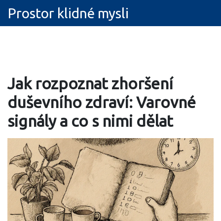
Prostor klidné mysli
Jak rozpoznat zhoršení
duševního zdraví: Varovné
signály a co s nimi dělat