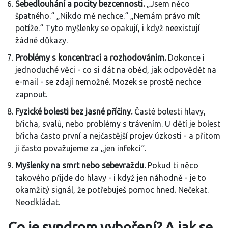
Sebedlouhání a pocity bezcennosti.
„Jsem něco
špatného.“ „Nikdo mě nechce.“ „Nemám právo mít
potíže.“ Tyto myšlenky se opakují, i když neexistují
žádné důkazy.
Problémy s koncentrací a rozhodováním.
Dokonce i
jednoduché věci - co si dát na oběd, jak odpovědět na
e-mail - se zdají nemožné. Mozek se prostě nechce
zapnout.
Fyzické bolesti bez jasné příčiny.
Časté bolesti hlavy,
břicha, svalů, nebo problémy s trávením. U dětí je bolest
břicha často první a nejčastější projev úzkosti - a přitom
ji často považujeme za „jen infekci“.
Myšlenky na smrt nebo sebevraždu.
Pokud ti něco
takového přijde do hlavy - i když jen náhodně - je to
okamžitý signál, že potřebuješ pomoc hned. Nečekat.
Neodkládat.
Co je syndrom vyhoření? A jak se