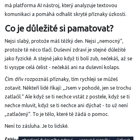
má platforma AI nástroj, který analyzuje textovou
komunikaci a pomáhá odhalit skryté příznaky úzkosti.
Co je důležité si pamatovat?
Nejsi slabý, protože máš těžký den. Nejsi „nemocný“,
protože tě něco tlačí. Duševní zdraví je stejně důležité
jako fyzické. A stejně jako když ti bolí zub, nečekáš, až se
ti vysype celá čelist - nečekáš ani na duševní kolaps.
Čím dřív rozpoznáš příznaky, tím rychleji se můžeš
zotavit. Někteří lidé říkají: „Jsem v pohodě, jen se trochu
zatlačil.“ Ale když se ti nechce vstát z postele, když se ti
nechce mluvit, když se ti nechce ani dýchat - to už není
„zatlačený“. To je tělo, které tě žádá o pomoc.
Není to zásluha. Je to lidské.