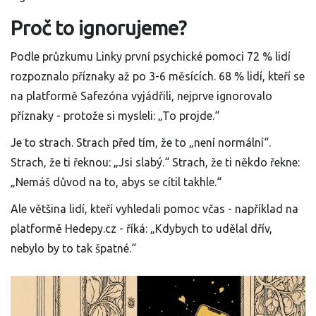
Proč to ignorujeme?
Podle průzkumu Linky první psychické pomoci 72 % lidí
rozpoznalo příznaky až po 3-6 měsících. 68 % lidí, kteří se
na platformě Safezóna vyjádřili, nejprve ignorovalo
příznaky - protože si mysleli: „To projde.“
Je to strach. Strach před tím, že to „není normální“.
Strach, že ti řeknou: „Jsi slabý.“ Strach, že ti někdo řekne:
„Nemáš důvod na to, abys se cítil takhle.“
Ale většina lidí, kteří vyhledali pomoc včas - například na
platformě Hedepy.cz - říká: „Kdybych to udělal dřív,
nebylo by to tak špatné.“