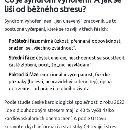
liší od běžného stresu?
Syndrom vyhoření není „jen unavený“ pracovník. Je to
postupné vyčerpání, které se rozvíjí v třech fázích:
Počáteční fáze:
mírná úzkost, přehnaná odpovědnost,
snažení se „všechno zvládnout“.
Střední fáze:
úbytek energie, neschopnost se soustředit,
časté zlobení, pocit, že „nic nezvládám“.
Pokročilá fáze:
emocionální vyčerpanost, fyzické
příznaky (bolesti, nepravidelný srdeční tep), úplná
odtrženost od práce i osobního života.
Podle studie České kardiologické společnosti z roku 2022
lidé s dlouhodobým stresem mají o 40 % vyšší riziko
kardiovaskulárních onemocnění. A podle Ústavu
zdravotnických informací a statistiky ČR trvající stres