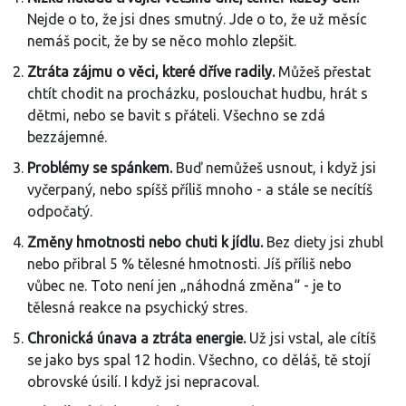
Nejde o to, že jsi dnes smutný. Jde o to, že už měsíc
nemáš pocit, že by se něco mohlo zlepšit.
Ztráta zájmu o věci, které dříve radily.
Můžeš přestat
chtít chodit na procházku, poslouchat hudbu, hrát s
dětmi, nebo se bavit s přáteli. Všechno se zdá
bezzájemné.
Problémy se spánkem.
Buď nemůžeš usnout, i když jsi
vyčerpaný, nebo spíšš příliš mnoho - a stále se necítíš
odpočatý.
Změny hmotnosti nebo chuti k jídlu.
Bez diety jsi zhubl
nebo přibral 5 % tělesné hmotnosti. Jíš příliš nebo
vůbec ne. Toto není jen „náhodná změna“ - je to
tělesná reakce na psychický stres.
Chronická únava a ztráta energie.
Už jsi vstal, ale cítíš
se jako bys spal 12 hodin. Všechno, co děláš, tě stojí
obrovské úsilí. I když jsi nepracoval.