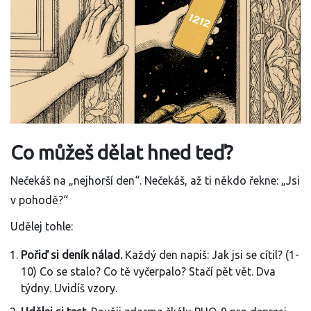
Co můžeš dělat hned teď?
Nečekáš na „nejhorší den“. Nečekáš, až ti někdo řekne: „Jsi
v pohodě?“
Udělej tohle:
Pořiď si deník nálad.
Každý den napiš: Jak jsi se cítil? (1-
10) Co se stalo? Co tě vyčerpalo? Stačí pět vět. Dva
týdny. Uvidíš vzory.