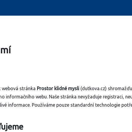
omí
ak webová stránka
Prostor klidné mysli
(dutkova.cz) shromažďu
eho informačního webu. Naše stránka nevyžaduje registraci, ne
livé informace. Používáme pouze standardní technologie potř
ďujeme