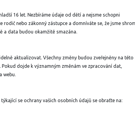
adší 16 let. Nezbíráme údaje od dětí a nejsme schopni
jste rodič nebo zákonný zástupce a domníváte se, že jsme shrom
itě a data budou okamžitě smazána.
elně aktualizovat. Všechny změny budou zveřejněny na této
ce. Pokud dojde k významným změnám ve zpracování dat,
a webu.
 týkající se ochrany vašich osobních údajů se obraťte na: