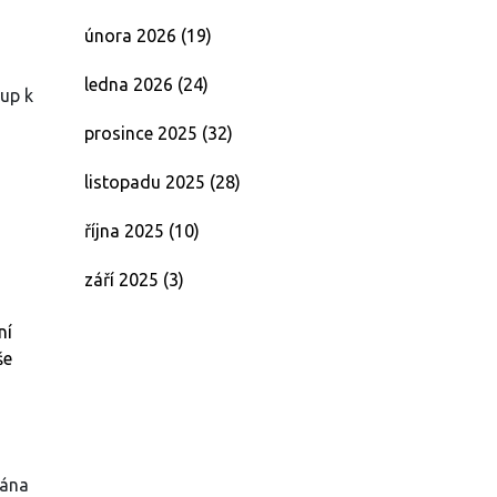
února 2026
(19)
ledna 2026
(24)
tup k
prosince 2025
(32)
listopadu 2025
(28)
října 2025
(10)
září 2025
(3)
ní
še
dána