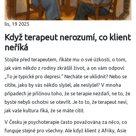
lis, 19 2025
Když terapeut nerozumí, co klient
neříká
Stojíte před terapeutem, říkáte mu o své úzkosti, o tom,
jak vám někdo z rodiny zkrášlil život, a on vám odpoví:
„To je typické pro depresi.“ Necháte se uklidnit? Nebo se
cítíte, jako by vás někdo slyšel, ale neslyšel? V mnoha
případech je příčinou toho, že se terapie nezdaří, ne to, že
byste nebyli ochotni se otevřít. Je to to, že terapeut neví,
jak vaše kultura říká, že se máte cítit.
V Česku je psychoterapie často považována za něco, co
funguje stejně pro všechny. Ale když klient z Afriky, Asie