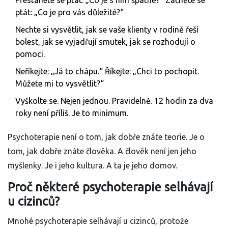
Přestanete se ptát: „Co je s ním špatně?“ Začněte se
ptát: „Co je pro vás důležité?“
Nechte si vysvětlit, jak se vaše klienty v rodině řeší
bolest, jak se vyjadřují smutek, jak se rozhodují o
pomoci.
Neříkejte: „Já to chápu.“ Říkejte: „Chci to pochopit.
Můžete mi to vysvětlit?“
Vyškolte se. Nejen jednou. Pravidelně. 12 hodin za dva
roky není příliš. Je to minimum.
Psychoterapie není o tom, jak dobře znáte teorie. Je o
tom, jak dobře znáte člověka. A člověk není jen jeho
myšlenky. Je i jeho kultura. A ta je jeho domov.
Proč některé psychoterapie selhávají
u cizinců?
Mnohé psychoterapie selhávají u cizinců, protože