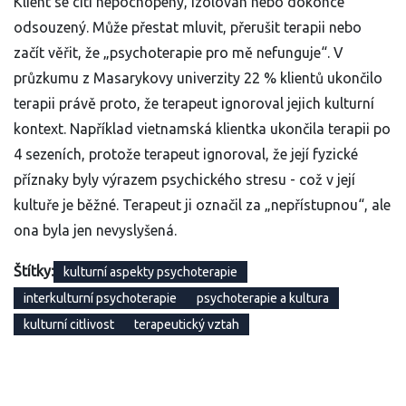
Klient se cítí nepochopený, izolován nebo dokonce
odsouzený. Může přestat mluvit, přerušit terapii nebo
začít věřit, že „psychoterapie pro mě nefunguje“. V
průzkumu z Masarykovy univerzity 22 % klientů ukončilo
terapii právě proto, že terapeut ignoroval jejich kulturní
kontext. Například vietnamská klientka ukončila terapii po
4 sezeních, protože terapeut ignoroval, že její fyzické
příznaky byly výrazem psychického stresu - což v její
kultuře je běžné. Terapeut ji označil za „nepřístupnou“, ale
ona byla jen nevyslyšená.
Štítky:
kulturní aspekty psychoterapie
interkulturní psychoterapie
psychoterapie a kultura
kulturní citlivost
terapeutický vztah