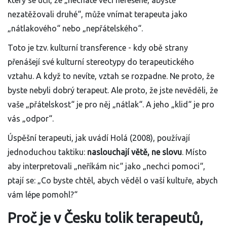
který se učil, že „necháte věci neřešené, abyste
nezatěžovali druhé“, může vnímat terapeuta jako
„nátlakového“ nebo „nepřátelského“.
Toto je tzv. kulturní transference - kdy obě strany
přenášejí své kulturní stereotypy do terapeutického
vztahu. A když to nevíte, vztah se rozpadne. Ne proto, že
byste nebyli dobrý terapeut. Ale proto, že jste nevěděli, že
vaše „přátelskost“ je pro něj „nátlak“. A jeho „klid“ je pro
vás „odpor“.
Úspěšní terapeuti, jak uvádí Holá (2008), používají
jednoduchou taktiku:
naslouchají větě, ne slovu
. Místo
aby interpretovali „neříkám nic“ jako „nechci pomoci“,
ptají se: „Co byste chtěl, abych věděl o vaší kultuře, abych
vám lépe pomohl?“
Proč je v Česku tolik terapeutů,