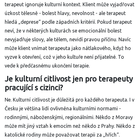
terapeut ignoruje kulturní kontext. Klient může vyjadřovat
úzkost tělesně - bolest hlavy, nevolnost - ale terapeut
hledá „deprese“ podle západních kritérií. Pokud terapeut
neví, že v některých kulturách se emocionální bolest
nevyjadřuje slovy, ale tělem, nevidí pravou příčinu. Navíc
může klient vnímat terapeuta jako nátlakového, když ho
vyzve k otevření, což v jeho kultuře není přijatelné. To
vede k předčasnému ukončení terapie.
Je kulturní citlivost jen pro terapeuty
pracující s cizinci?
Ne. Kulturní citlivost je důležitá pro každého terapeuta. I v
Česku je většina lidí ovlivněna kulturními normami -
rodinnými, náboženskými, regionálními. Někdo z Moravy
může mít jiný vztah k emocím než někdo z Prahy. Někdo z
katolické rodiny může považovat terapii za „hřích“.