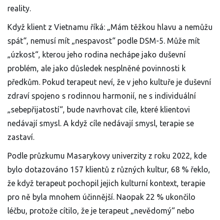
reality.
Když klient z Vietnamu říká: „Mám těžkou hlavu a nemůžu
spát“, nemusí mít „nespavost“ podle DSM-5. Může mít
„úzkost“, kterou jeho rodina nechápe jako duševní
problém, ale jako důsledek nesplněné povinnosti k
předkům. Pokud terapeut neví, že v jeho kultuře je duševní
zdraví spojeno s rodinnou harmonií, ne s individuální
„sebepřijatostí“, bude navrhovat cíle, které klientovi
nedávají smysl. A když cíle nedávají smysl, terapie se
zastaví.
Podle průzkumu Masarykovy univerzity z roku 2022, kde
bylo dotazováno 157 klientů z různých kultur, 68 % řeklo,
že když terapeut pochopil jejich kulturní kontext, terapie
pro ně byla mnohem účinnější. Naopak 22 % ukončilo
léčbu, protože cítilo, že je terapeut „nevědomý“ nebo