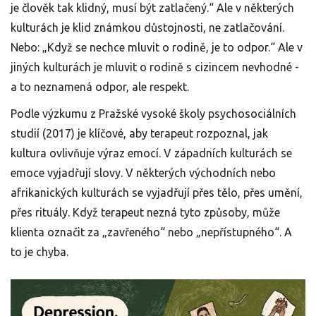
je člověk tak klidný, musí být zatlačený.“ Ale v některých
kulturách je klid známkou důstojnosti, ne zatlačování.
Nebo: „Když se nechce mluvit o rodině, je to odpor.“ Ale v
jiných kulturách je mluvit o rodině s cizincem nevhodné -
a to neznamená odpor, ale respekt.
Podle výzkumu z Pražské vysoké školy psychosociálních
studií (2017) je klíčové, aby terapeut rozpoznal, jak
kultura ovlivňuje výraz emocí. V západních kulturách se
emoce vyjadřují slovy. V některých východních nebo
afrikanických kulturách se vyjadřují přes tělo, přes umění,
přes rituály. Když terapeut nezná tyto způsoby, může
klienta označit za „zavřeného“ nebo „nepřístupného“. A
to je chyba.