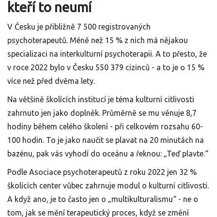
kteří to neumí
V Česku je přibližně 7 500 registrovaných
psychoterapeutů. Méně než 15 % z nich má nějakou
specializaci na interkulturní psychoterapii. A to přesto, že
v roce 2022 bylo v Česku 550 379 cizinců - a to je o 15 %
více než před dvěma lety.
Na většině školících institucí je téma kulturní citlivosti
zahrnuto jen jako doplněk. Průměrně se mu věnuje 8,7
hodiny během celého školení - při celkovém rozsahu 60-
100 hodin. To je jako naučit se plavat na 20 minutách na
bazénu, pak vás vyhodí do oceánu a řeknou: „Teď plavte.“
Podle Asociace psychoterapeutů z roku 2022 jen 32 %
školících center vůbec zahrnuje modul o kulturní citlivosti.
A když ano, je to často jen o „multikulturalismu“ - ne o
tom, jak se mění terapeutický proces, když se změní