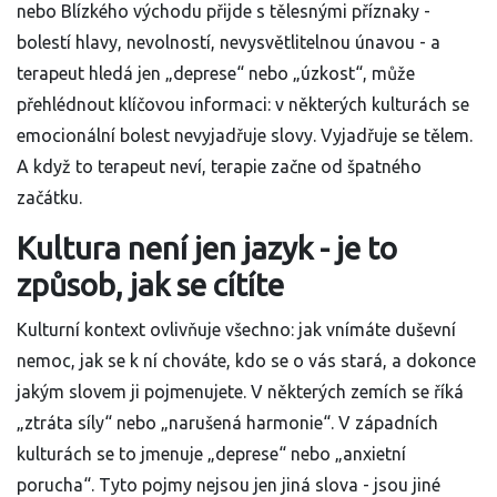
nebo Blízkého východu přijde s tělesnými příznaky -
bolestí hlavy, nevolností, nevysvětlitelnou únavou - a
terapeut hledá jen „deprese“ nebo „úzkost“, může
přehlédnout klíčovou informaci: v některých kulturách se
emocionální bolest nevyjadřuje slovy. Vyjadřuje se tělem.
A když to terapeut neví, terapie začne od špatného
začátku.
Kultura není jen jazyk - je to
způsob, jak se cítíte
Kulturní kontext ovlivňuje všechno: jak vnímáte duševní
nemoc, jak se k ní chováte, kdo se o vás stará, a dokonce
jakým slovem ji pojmenujete. V některých zemích se říká
„ztráta síly“ nebo „narušená harmonie“. V západních
kulturách se to jmenuje „deprese“ nebo „anxietní
porucha“. Tyto pojmy nejsou jen jiná slova - jsou jiné