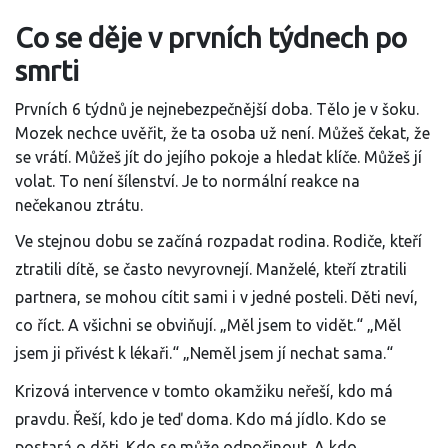
Co se děje v prvních týdnech po
smrti
Prvních 6 týdnů je nejnebezpečnější doba. Tělo je v šoku.
Mozek nechce uvěřit, že ta osoba už není. Můžeš čekat, že
se vrátí. Můžeš jít do jejího pokoje a hledat klíče. Můžeš jí
volat. To není šílenství. Je to normální reakce na
nečekanou ztrátu.
Ve stejnou dobu se začíná rozpadat rodina. Rodiče, kteří
ztratili dítě, se často nevyrovnejí. Manželé, kteří ztratili
partnera, se mohou cítit sami i v jedné posteli. Děti neví,
co říct. A všichni se obviňují. „Měl jsem to vidět.“ „Měl
jsem ji přivést k lékaři.“ „Neměl jsem jí nechat sama.“
Krizová intervence v tomto okamžiku neřeší, kdo má
pravdu. Řeší, kdo je teď doma. Kdo má jídlo. Kdo se
postará o děti. Kdo se může odpočinout. A kdo