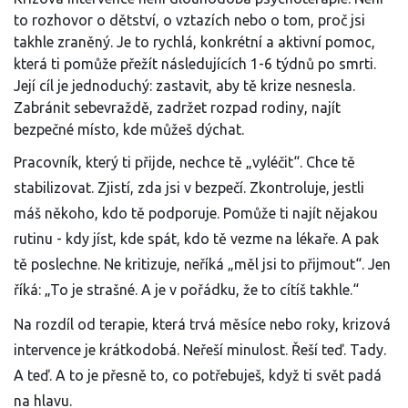
to rozhovor o dětství, o vztazích nebo o tom, proč jsi
takhle zraněný. Je to rychlá, konkrétní a aktivní pomoc,
která ti pomůže přežít následujících 1-6 týdnů po smrti.
Její cíl je jednoduchý: zastavit, aby tě krize nesnesla.
Zabránit sebevraždě, zadržet rozpad rodiny, najít
bezpečné místo, kde můžeš dýchat.
Pracovník, který ti přijde, nechce tě „vyléčit“. Chce tě
stabilizovat. Zjistí, zda jsi v bezpečí. Zkontroluje, jestli
máš někoho, kdo tě podporuje. Pomůže ti najít nějakou
rutinu - kdy jíst, kde spát, kdo tě vezme na lékaře. A pak
tě poslechne. Ne kritizuje, neříká „měl jsi to přijmout“. Jen
říká: „To je strašné. A je v pořádku, že to cítíš takhle.“
Na rozdíl od terapie, která trvá měsíce nebo roky, krizová
intervence je krátkodobá. Neřeší minulost. Řeší teď. Tady.
A teď. A to je přesně to, co potřebuješ, když ti svět padá
na hlavu.