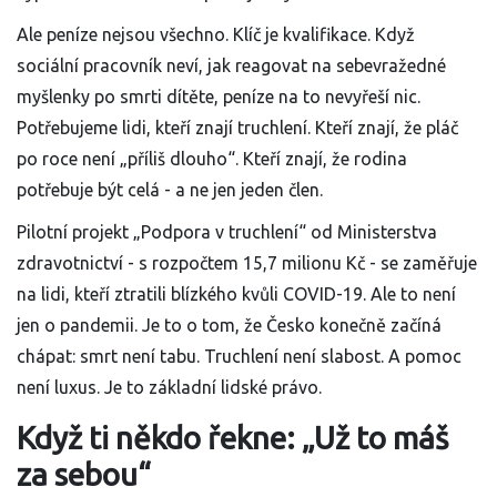
Ale peníze nejsou všechno. Klíč je kvalifikace. Když
sociální pracovník neví, jak reagovat na sebevražedné
myšlenky po smrti dítěte, peníze na to nevyřeší nic.
Potřebujeme lidi, kteří znají truchlení. Kteří znají, že pláč
po roce není „příliš dlouho“. Kteří znají, že rodina
potřebuje být celá - a ne jen jeden člen.
Pilotní projekt „Podpora v truchlení“ od Ministerstva
zdravotnictví - s rozpočtem 15,7 milionu Kč - se zaměřuje
na lidi, kteří ztratili blízkého kvůli COVID-19. Ale to není
jen o pandemii. Je to o tom, že Česko konečně začíná
chápat: smrt není tabu. Truchlení není slabost. A pomoc
není luxus. Je to základní lidské právo.
Když ti někdo řekne: „Už to máš
za sebou“