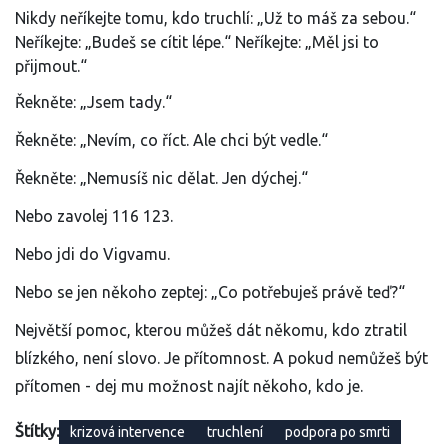
Nikdy neříkejte tomu, kdo truchlí: „Už to máš za sebou.“
Neříkejte: „Budeš se cítit lépe.“ Neříkejte: „Měl jsi to
přijmout.“
Řekněte: „Jsem tady.“
Řekněte: „Nevím, co říct. Ale chci být vedle.“
Řekněte: „Nemusíš nic dělat. Jen dýchej.“
Nebo zavolej 116 123.
Nebo jdi do Vigvamu.
Nebo se jen někoho zeptej: „Co potřebuješ právě teď?“
Největší pomoc, kterou můžeš dát někomu, kdo ztratil
blízkého, není slovo. Je přítomnost. A pokud nemůžeš být
přítomen - dej mu možnost najít někoho, kdo je.
Štítky:
krizová intervence
truchlení
podpora po smrti