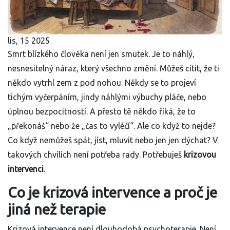
lis, 15 2025
Smrt blízkého člověka není jen smutek. Je to náhlý,
nesnesitelný náraz, který všechno změní. Můžeš cítit, že ti
někdo vytrhl zem z pod nohou. Někdy se to projeví
tichým vyčerpáním, jindy náhlými výbuchy pláče, nebo
úplnou bezpocitností. A přesto tě někdo říká, že to
„překonáš“ nebo že „čas to vyléčí“. Ale co když to nejde?
Co když nemůžeš spát, jíst, mluvit nebo jen jen dýchat? V
takových chvílích není potřeba rady. Potřebuješ
krizovou
intervenci
.
Co je krizová intervence a proč je
jiná než terapie
Krizová intervence není dlouhodobá psychoterapie. Není