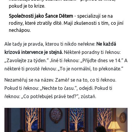
pokud je to krize.
Společnosti jako Šance Dětem
- specializují se na
rodiny, které ztratily dítě. Mají zkušenosti s tím, co jiní
nechápou.
Ale tady je pravda, kterou ti nikdo neřekne:
Ne každá
krizová intervence je stejná.
Některé poradny ti řeknou:
„Zavolejte za týden.“ Jiné ti řeknou: „Přijďte dnes ve 14.“ A
některé ti prostě řeknou: „To je normální, to překonáte.“
Nezaměřuj se na název. Zaměř se na to, co ti řeknou.
Pokud ti řeknou: „Nechte to času.“, odejdi. Pokud ti
řeknou: „Co potřebuješ právě teď?“, zůstaň.