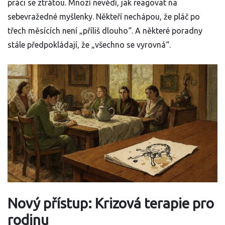
práci se ztrátou. Mnozí nevědí, jak reagovat na
sebevražedné myšlenky. Někteří nechápou, že pláč po
třech měsících není „příliš dlouho“. A některé poradny
stále předpokládají, že „všechno se vyrovná“.
Nový přístup: Krizová terapie pro
rodinu