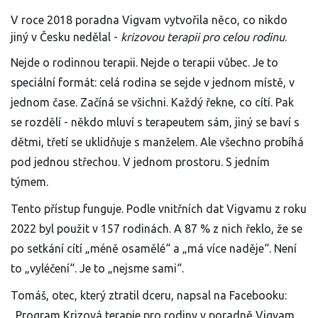
V roce 2018 poradna Vigvam vytvořila něco, co nikdo
jiný v Česku nedělal -
krizovou terapii pro celou rodinu
.
Nejde o rodinnou terapii. Nejde o terapii vůbec. Je to
speciální formát: celá rodina se sejde v jednom místě, v
jednom čase. Začíná se všichni. Každý řekne, co cítí. Pak
se rozdělí - někdo mluví s terapeutem sám, jiný se baví s
dětmi, třetí se uklidňuje s manželem. Ale všechno probíhá
pod jednou střechou. V jednom prostoru. S jedním
týmem.
Tento přístup funguje. Podle vnitřních dat Vigvamu z roku
2022 byl použit v 157 rodinách. A 87 % z nich řeklo, že se
po setkání cítí „méně osamělé“ a „má více naděje“. Není
to „vyléčení“. Je to „nejsme sami“.
Tomáš, otec, který ztratil dceru, napsal na Facebooku:
„Program Krizová terapie pro rodiny v poradně Vigvam