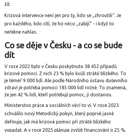
žít.
Krizová intervence není jen pro ty, kdo se „zhroutili“. Je
pro každého, kdo cítí, že ho něco „zabíjí“ - i když to
neřekne nahlas.
Co se děje v Česku - a co se bude
dít
V roce 2022 bylo v Česku poskytnuto 38 452 případů
krizové pomoci. Z nich 23 % bylo kvůli ztrátě blízkého. To
je téměř 9 000 lidí. Ale podle Národního ústavu duševního
zdraví je potřeba pomoci 185 000 lidí ročně. To znamená,
že jen 42 % lidí, kteří potřebují pomoc, ji dostanou.
Ministerstvo práce a sociálních věcí to ví. V roce 2023
schválilo nový Metodický pokyn, který poprvé jasně
definuje, jak má krizová pomoc při ztrátě blízkého
vypadat. A v roce 2025 plánuje zvýšit financování o 25 %.