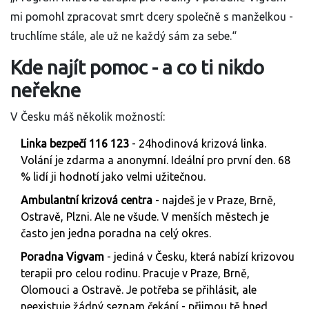
mi pomohl zpracovat smrt dcery společně s manželkou -
truchlíme stále, ale už ne každý sám za sebe.“
Kde najít pomoc - a co ti nikdo
neřekne
V Česku máš několik možností:
Linka bezpečí 116 123
- 24hodinová krizová linka.
Volání je zdarma a anonymní. Ideální pro první den. 68
% lidí ji hodnotí jako velmi užitečnou.
Ambulantní krizová centra
- najdeš je v Praze, Brně,
Ostravě, Plzni. Ale ne všude. V menších městech je
často jen jedna poradna na celý okres.
Poradna Vigvam
- jediná v Česku, která nabízí krizovou
terapii pro celou rodinu. Pracuje v Praze, Brně,
Olomouci a Ostravě. Je potřeba se přihlásit, ale
neexistuje žádný seznam čekání - přijmou tě hned,