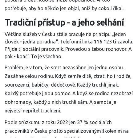
potřebuje, aby ho někdo jen objal, aniž by cokoli říkal.
Tradiční přístup - a jeho selhání
Většina služeb v Česku stále pracuje na principu „jeden
člověk - jedna poradna“. Telefonní linka 116 123 ti zavolá.
Přijde ti sociální pracovník. Provedou s tebou rozhovor. A
pak - končí. To je všechno.
Problém je v tom, že smrt nezasáhne jen jednu osobu.
Zasáhne celou rodinu. Když zemře dítě, ztratí ho i rodiče,
sourozenci, babičky, dědečkové. Každý truchlí jinak.
Každý potřebuje jinou pomoc. A když se rodina nezobrazí
dohromady, každý z nich truchlí sám. A samota je
největší nepřítel truchlení.
Podle průzkumu z roku 2022 jen 37 % sociálních
pracovníků v Česku prošlo specializovaným školením na