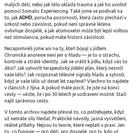
malých dětí, nebo jak tělo ukládá trauma a jak ho uvolnit
pomocí Somatic Experiencing. Také jsme se podívali na
to, jak
ADHD
,
porucha pozornosti, která často přechází v
úzkost nebo závislost, pokud není správně léčena
ovlivňuje dospělé, a jak atomoxetin může být lepší volbou
než stimulancia, pokud máte historii závislosti.
Nezapomněli jsme ani na ty, kteří bojují s jídlem.
Chronická anorexie není jen o hladu — je to o strachu,
kontrole a ztrátě identity. Jak se vrátit k jídlu, když vás to
děsí? Jak vytvořit terapeutický jídelní plán, který nezničí
vaše tělo? Jak rozpoznat tělesné signály hladu a sytosti,
když je vaše tělo už deset let zapřené? Všechno to najdete
v článcích z října. A pokud máte pocit, že jste na konci
cesty — vězte, že i po 30 letech je uzdravení možné. Stačí
najít správnou cestu.
V tomto archivu najdete přesně to, co potřebujete, když
už nemáte sílu hledat. Praktické návody, jasná vysvětlení,
reálné příběhy. Nejsou tu teorie, které neplatí v praxi. Jen
to, co funguje — pro děti, pro dospělé, pro ty, kdo už