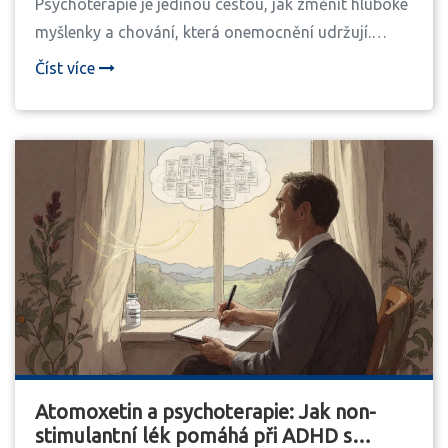
Psychoterapie je jedinou cestou, jak změnit hluboké
myšlenky a chování, která onemocnění udržují.
Uzdravení je možné - i po desítkách let.
Číst více
Atomoxetin a psychoterapie: Jak non-
stimulantní lék pomáhá při ADHD s