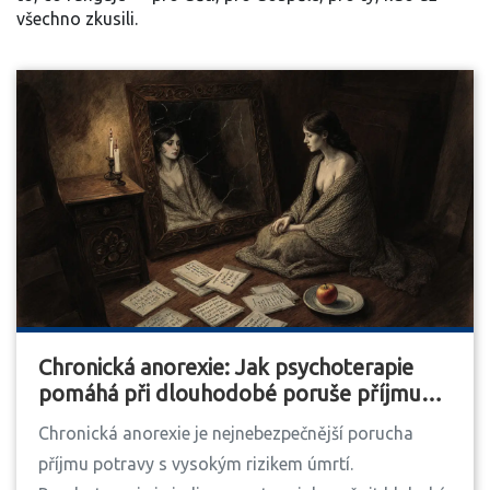
všechno zkusili.
Chronická anorexie: Jak psychoterapie
pomáhá při dlouhodobé poruše příjmu
potravy
Chronická anorexie je nejnebezpečnější porucha
příjmu potravy s vysokým rizikem úmrtí.