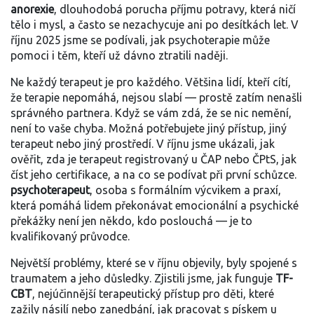
anorexie
,
dlouhodobá porucha příjmu potravy, která ničí
tělo i mysl, a často se nezachycuje ani po desítkách let
. V
říjnu 2025 jsme se podívali, jak psychoterapie může
pomoci i těm, kteří už dávno ztratili naději.
Ne každý terapeut je pro každého. Většina lidí, kteří cítí,
že terapie nepomáhá, nejsou slabí — prostě zatím nenašli
správného partnera. Když se vám zdá, že se nic nemění,
není to vaše chyba. Možná potřebujete jiný přístup, jiný
terapeut nebo jiný prostředí. V říjnu jsme ukázali, jak
ověřit, zda je terapeut registrovaný u ČAP nebo ČPtS, jak
číst jeho certifikace, a na co se podívat při první schůzce.
psychoterapeut
,
osoba s formálním výcvikem a praxí,
která pomáhá lidem překonávat emocionální a psychické
překážky
není jen někdo, kdo poslouchá — je to
kvalifikovaný průvodce.
Největší problémy, které se v říjnu objevily, byly spojené s
traumatem a jeho důsledky. Zjistili jsme, jak funguje
TF-
CBT
,
nejúčinnější terapeutický přístup pro děti, které
zažily násilí nebo zanedbání
, jak pracovat s pískem u