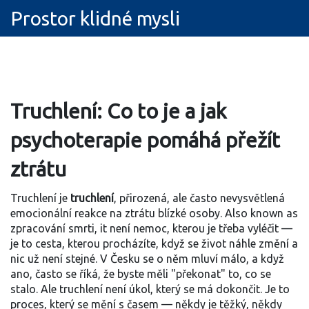
Prostor klidné mysli
Truchlení: Co to je a jak
psychoterapie pomáhá přežít
ztrátu
Truchlení je
truchlení
,
přirozená, ale často nevysvětlená
emocionální reakce na ztrátu blízké osoby
. Also known as
zpracování smrti
, it není nemoc, kterou je třeba vyléčit —
je to cesta, kterou procházíte, když se život náhle změní a
nic už není stejné.
V Česku se o něm mluví málo, a když
ano, často se říká, že byste měli "překonat" to, co se
stalo. Ale truchlení není úkol, který se má dokončit. Je to
proces, který se mění s časem — někdy je těžký, někdy