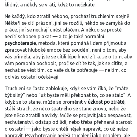
klidný, a někdy se vrátí, když to nečekáte.
Ne každý, kdo ztratil někoho, prochází truchlením stejně.
Někteří se cítí prázdní, jiní se rozčílí, někdo se zamyká do
práce, jiní se nechají unést pláčem. A někdo se prostě
necítí schopen plakat — a to je také normální.
psychoterapie
,
metoda, která pomáhá lidem přijmout a
zpracovat hluboké emoce bez soudění
, není o tom, aby
vás přiměla, aby jste se cítili lépe hned zítra. Je o tom, aby
vám pomohla pochopit, proč se cítíte tak, jak se cítíte, a
nechat se vést tím, co vaše duše potřebuje — ne tím, co
od vás ostatní očekávají.
Truchlení se často zablokuje, když se vám říká, že "máte
být silný" nebo "už byste měli překonat to, co se stalo". A
když se to stane, může se proměnit v
úzkost po ztrátě
,
stálý strach, že něco špatného se stane znovu, nebo že
jste něco ztratili navždy
. Může se projevit jako nespavost,
nechutenství, odstup od lidí, nebo třeba přehnaná starost
o ostatní — jako byste chtěli nějak napravit, co už nelze
napravit. Psychoterapie neřeší truchlení jako problém, ale