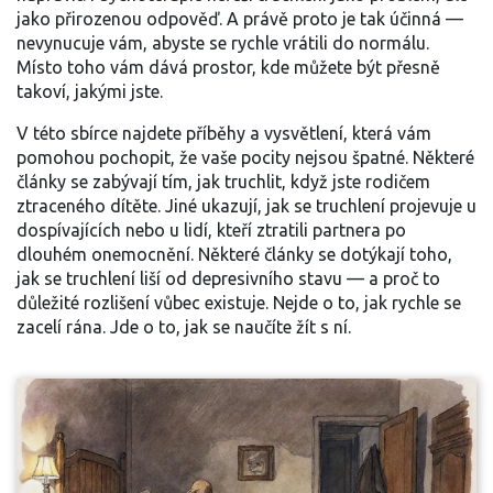
jako přirozenou odpověď. A právě proto je tak účinná —
nevynucuje vám, abyste se rychle vrátili do normálu.
Místo toho vám dává prostor, kde můžete být přesně
takoví, jakými jste.
V této sbírce najdete příběhy a vysvětlení, která vám
pomohou pochopit, že vaše pocity nejsou špatné. Některé
články se zabývají tím, jak truchlit, když jste rodičem
ztraceného dítěte. Jiné ukazují, jak se truchlení projevuje u
dospívajících nebo u lidí, kteří ztratili partnera po
dlouhém onemocnění. Některé články se dotýkají toho,
jak se truchlení liší od depresivního stavu — a proč to
důležité rozlišení vůbec existuje. Nejde o to, jak rychle se
zacelí rána. Jde o to, jak se naučíte žít s ní.