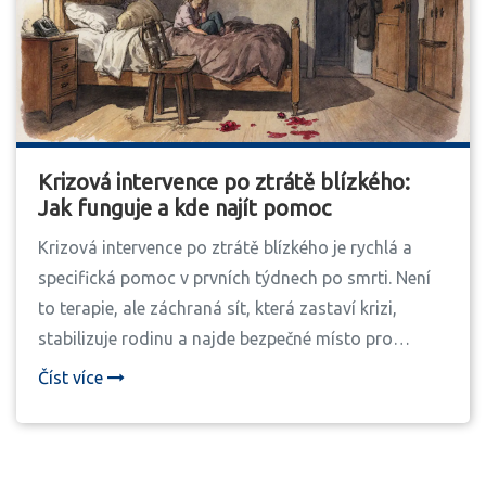
Krizová intervence po ztrátě blízkého:
Jak funguje a kde najít pomoc
Krizová intervence po ztrátě blízkého je rychlá a
specifická pomoc v prvních týdnech po smrti. Není
to terapie, ale záchraná sít, která zastaví krizi,
stabilizuje rodinu a najde bezpečné místo pro
truchlení. V Česku existují jen některé služby, které
Číst více
to umí dělat správně.