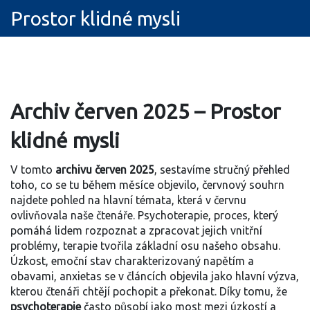
Prostor klidné mysli
Archiv červen 2025 – Prostor
klidné mysli
V tomto
archivu červen 2025
,
sestavíme stručný přehled
toho, co se tu během měsíce objevilo
,
červnový souhrn
najdete pohled na hlavní témata, která v červnu
ovlivňovala naše čtenáře.
Psychoterapie
,
proces, který
pomáhá lidem rozpoznat a zpracovat jejich vnitřní
problémy
,
terapie
tvořila základní osu našeho obsahu.
Úzkost
,
emoční stav charakterizovaný napětím a
obavami
,
anxietas
se v článcích objevila jako hlavní výzva,
kterou čtenáři chtějí pochopit a překonat. Díky tomu, že
psychoterapie
často působí jako most mezi úzkostí a