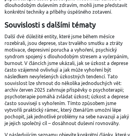
dlouhodobým duševním zdravím, mohli jsme představit
konkrétní techniky a příběhy úspěšného zotavení.
Souvislosti s dalšími tématy
Další dvě důležité entity, které jsme během měsíce
rozebírali, jsou
deprese
,
stav trvalého smutku a ztráty
motivace
,
depresivní porucha
a
vyhoření
,
psychický
syndrom spojený s dlouhodobým stresem a vyčerpáním
,
burnout
. V článcích jsme ukázali, jak se úzkost a deprese
často vzájemně ovlivňují a jak může vyhoření být
následkem nevyřešených úzkostných tendencí. Tato
souvislost lze shrnout do několika jednoduchých vět:
archiv červen 2025 zahrnuje příspěvky o psychoterapii;
psychoterapie pomáhá zvládat úzkost; úzkost a deprese
často souvisejí s vyhořením. Tímto způsobem jsme
vytvořili praktický rámec, který čtenářům umožní lépe
pochopit, jak jednotlivé problémy na sebe navazují a jaký
je jejich společný cíl – dosáhnout duševní rovnováhy.
V následujícím seznamu objevíte konkrétní články, které v