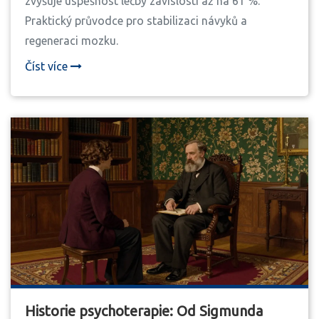
zvyšuje úspěšnost léčby závislostí až na 61 %.
Praktický průvodce pro stabilizaci návyků a
regeneraci mozku.
Číst více
Historie psychoterapie: Od Sigmunda