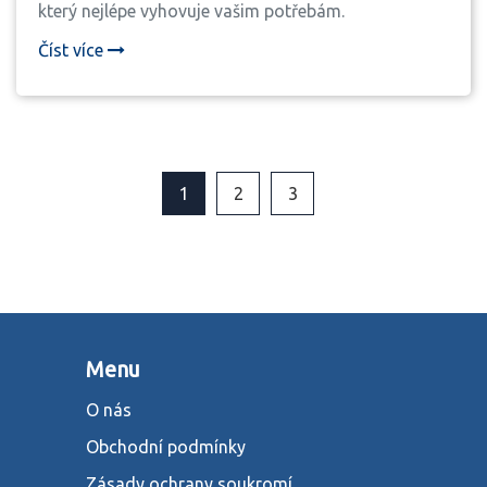
který nejlépe vyhovuje vašim potřebám.
Číst více
1
2
3
Menu
O nás
Obchodní podmínky
Zásady ochrany soukromí