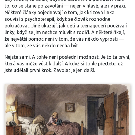
to, co se stane po zavolání — nejen v hlavě, ale i v praxi.
Některé články pojednávají o tom, jak krizová linka
souvisí s psychoterapií, když se člověk rozhodne
pokračovat. Jiné ukazují, jak děti a teenagedeři používají
linky, když se jim nechce mluvit s rodiči. A některé říkají,
že největší pomoc není v tom, že vás někdo vyprostí —
ale v tom, že vás někdo nechá být.
Nejste sami. A tohle není poslední možnost. Je to ta první,
která vás může vést k další. A když si tohle přečtete, už
jste udělali první krok. Zavolat je jen další.