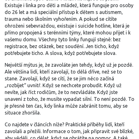
Existuje i
linka pro děti a mládež
,
která funguje pro osoby
do 26 let a má speciální přístup k dětem s autismem,
trauma nebo školním vyhořením
.
A pokud se cítíte
ohroženi sebevraždou, existuje i
suicide hotline
,
která je
přímo propojená s terénními týmy, které mohou přijet i k
vašemu domu
.
Všechny tyto linky fungují stejně: bez
registrace, bez otázek, bez soudění. Jen ticho, když
potřebujete ticho. A slova, když potřebujete slova.
Největší mýtus je, že zavoláte jen tehdy, když už je pozdě.
Ale většina lidí, kteří zavolají, to dělá dříve, než se to
stane. Zavolají, když se cítí, že se jim něco začíná
„rozbíjet“ uvnitř. Když se nechcete probudit. Když už
nevíte, jak říct rodičům, že to nezvládáte. Když jste
unavení z toho, že musíte vypadat silní. To není pozdě. To
je přesně ten čas, kdy linka může zabránit tomu, aby se
situace zhoršila.
Co najdete v článcích níže? Praktické příběhy lidí, kteří
zavolali a přežili. Informace o tom, jak připravit své blízké,
aby věděli, co dělat, když se obrátíte na pomoc. A také