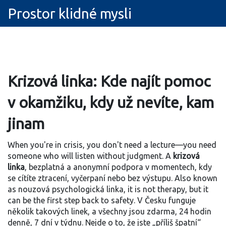
Prostor klidné mysli
Krizová linka: Kde najít pomoc
v okamžiku, kdy už nevíte, kam
jinam
When you're in crisis, you don't need a lecture—you need
someone who will listen without judgment. A
krizová
linka
,
bezplatná a anonymní podpora v momentech, kdy
se cítíte ztracení, vyčerpaní nebo bez výstupu
. Also known
as
nouzová psychologická linka
, it is not therapy, but it
can be the first step back to safety.
V Česku funguje
několik takových linek, a všechny jsou zdarma, 24 hodin
denně, 7 dní v týdnu. Nejde o to, že jste „příliš špatní“