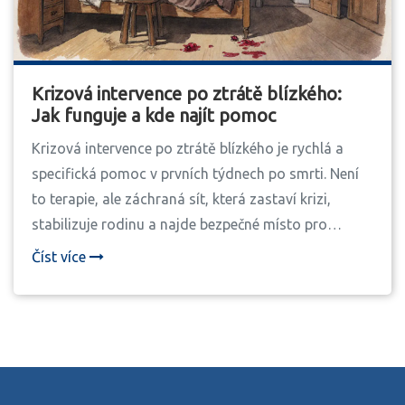
Krizová intervence po ztrátě blízkého:
Jak funguje a kde najít pomoc
Krizová intervence po ztrátě blízkého je rychlá a
specifická pomoc v prvních týdnech po smrti. Není
to terapie, ale záchraná sít, která zastaví krizi,
stabilizuje rodinu a najde bezpečné místo pro
truchlení. V Česku existují jen některé služby, které
Číst více
to umí dělat správně.