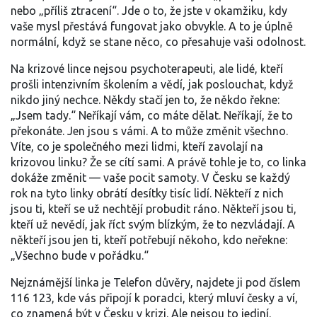
nebo „příliš ztracení“. Jde o to, že jste v okamžiku, kdy
vaše mysl přestává fungovat jako obvykle. A to je úplně
normální, když se stane něco, co přesahuje vaši odolnost.
Na krizové lince nejsou psychoterapeuti, ale lidé, kteří
prošli intenzivním školením a vědí, jak poslouchat, když
nikdo jiný nechce. Někdy stačí jen to, že někdo řekne:
„Jsem tady.“ Neříkají vám, co máte dělat. Neříkají, že to
překonáte. Jen jsou s vámi. A to může změnit všechno.
Víte, co je společného mezi lidmi, kteří zavolají na
krizovou linku? Že se cítí sami. A právě tohle je to, co linka
dokáže změnit — vaše pocit samoty. V Česku se každý
rok na tyto linky obrátí desítky tisíc lidí. Někteří z nich
jsou ti, kteří se už nechtějí probudit ráno. Někteří jsou ti,
kteří už nevědí, jak říct svým blízkým, že to nezvládají. A
někteří jsou jen ti, kteří potřebují někoho, kdo neřekne:
„Všechno bude v pořádku.“
Nejznámější linka je
Telefon důvěry
,
najdete ji pod číslem
116 123, kde vás připojí k poradci, který mluví česky a ví,
co znamená být v Česku v krizi
.
Ale nejsou to jediní.