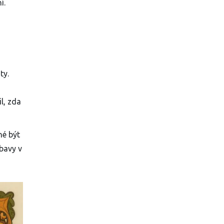
í.
ty.
l, zda
né být
obavy v