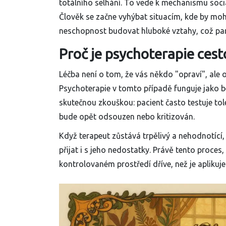
totálního selhání. To vede k mechanismu
soci
Člověk se začne vyhýbat situacím, kde by mohl
neschopnost budovat hluboké vztahy, což par
Proč je psychoterapie cest
Léčba není o tom, že vás někdo "opraví", ale 
Psychoterapie
v tomto případě funguje jako be
skutečnou zkouškou: pacient často testuje tol
bude opět odsouzen nebo kritizován.
Když terapeut zůstává trpělivý a nehodnotící
přijat i s jeho nedostatky. Právě tento proces
kontrolovaném prostředí dříve, než je aplikuje