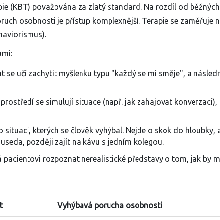
pie
(KBT) považována za zlatý standard. Na rozdíl od běžných
oruch osobnosti je přístup komplexnější. Terapie se zaměřuje 
ehaviorismus).
ami:
t se učí zachytit myšlenku typu "každý se mi směje", a následn
rostředí se simulují situace (např. jak zahajovat konverzaci),
 situací, kterých se člověk vyhýbal. Nejde o skok do hloubky, 
ouseda, později zajít na kávu s jedním kolegou.
acientovi rozpoznat nerealistické představy o tom, jak by m
t
Vyhýbavá porucha osobnosti