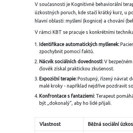
V současnosti je
Kognitivně behaviorální tera
úzkostných poruch, kde stačí krátký kurz, u p
hlavní oblasti: myšlení (kognice) a chování (b
V rámci KBT se pracuje s konkrétními technik
Identifikace automatických myšlenek:
Pacien
zpochybnit pomocí faktů.
Nácvik sociálních dovedností:
V bezpečném p
člověk získal praktickou zkušenost.
Expoziční terapie:
Postupný, řízený návrat do
malé kroky - například nejdříve pozdravit s
Konfrontace s fantaziemi:
Terapeut pomáhá p
být „dokonalý“, aby ho lidé přijali.
Vlastnost
Běžná sociální úzkos