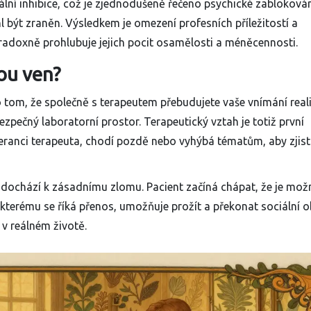
ální inhibice
, což je zjednodušeně řečeno psychické zablokován
 být zraněn. Výsledkem je omezení profesních příležitostí a
adoxně prohlubuje jejich pocit osamělosti a méněcennosti.
ou ven?
o tom, že společně s terapeutem přebudujete vaše vnímání reali
zpečný laboratorní prostor. Terapeutický vztah je totiž první
eranci terapeuta, chodí pozdě nebo vyhýbá tématům, aby zjisti
, dochází k zásadnímu zlomu. Pacient začíná chápat, že je mož
, kterému se říká přenos, umožňuje prožít a překonat sociální 
 v reálném životě.