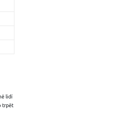
ě lidí
 trpět