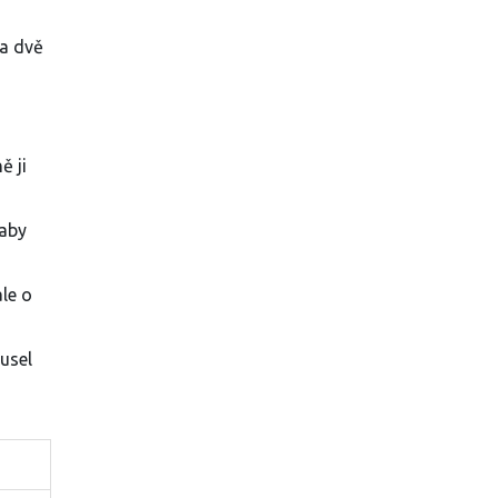
na dvě
ě ji
 aby
ale o
usel