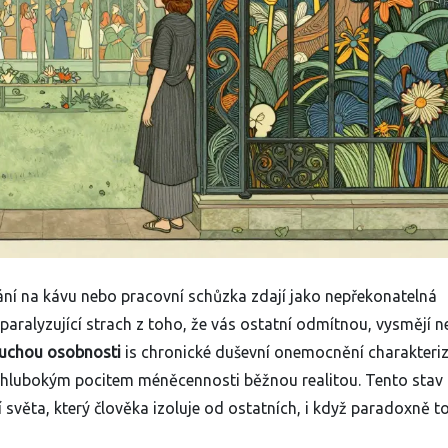
vání na kávu nebo pracovní schůzka zdají jako nepřekonatelná
 paralyzující strach z toho, že vás ostatní odmítnou, vysmějí 
uchou osobnosti
is
chronické duševní onemocnění charakteri
cí a hlubokým pocitem méněcennosti
běžnou realitou. Tento stav 
světa, který člověka izoluje od ostatních, i když paradoxně t