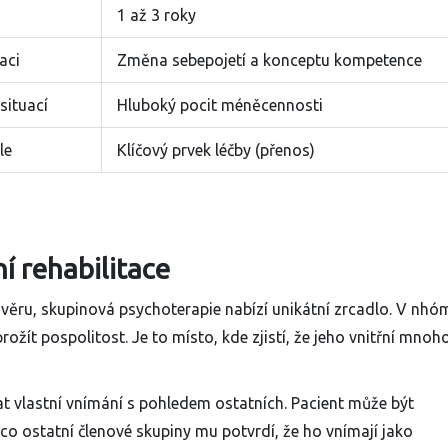
1 až 3 roky
aci
Změna sebepojetí a konceptu kompetence
situací
Hluboký pocit méněcennosti
le
Klíčový prvek léčby (přenos)
í rehabilitace
ůvěru,
skupinová psychoterapie
nabízí unikátní zrcadlo. V nhóm
ít pospolitost. Je to místo, kde zjistí, že jeho vnitřní mnoho
t vlastní vnímání s pohledem ostatních. Pacient může být
co ostatní členové skupiny mu potvrdí, že ho vnímají jako