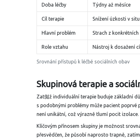
Doba léčby
Týdny až měsíce
Cíl terapie
Snížení úzkosti v situ
Hlavní problém
Strach z konkrétních 
Role vztahu
Nástroj k dosažení cí
Srovnání přístupů k léčbě sociálních obav
Skupinová terapie a sociáln
Zat㑬ž individuální terapie buduje základní d
s podobnými problémy může pacient poprvé prož
není unikátní, což výrazně tlumí pocit izolace.
Klíčovým přínosem skupiny je možnost srovna
přesvědčen, že působí naprosto trapně, zatím