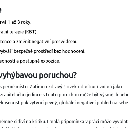
e
rvá 1 až 3 roky.
ální terapie (KBT).
tence a změnit negativní přesvědčení.
 vytváří bezpečné prostředí bez hodnocení.
edností a postupná expozice.
s vyhýbavou poruchou?
ezpečné místo. Zatímco zdravý člověk odmítnutí vnímá jako
o zranitelného jedince s touto poruchou může být výsměch neb
 zkušenost pak vytvoří pevný, globální negativní pohled na se
rémně citliví na kritiku. I malá připomínka v práci může vyvolat