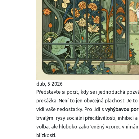
dub, 5 2026
Představte si pocit, kdy se i jednoduchá poz
překážka. Není to jen obyčejná plachost. Je to
vidí vaše nedostatky. Pro lidi s
vyhýbavou por
trvalými rysy sociální přecitlivělosti, inhibi
volba, ale hluboko zakořeněný vzorec vnímání 
blízkosti.