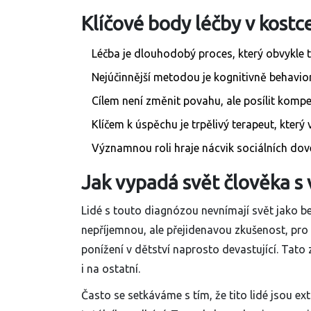
Klíčové body léčby v kostc
Léčba je dlouhodobý proces, který obvykle t
Nejúčinnější metodou je kognitivně behavior
Cílem není změnit povahu, ale posílit kompe
Klíčem k úspěchu je trpělivý terapeut, který
Významnou roli hraje nácvik sociálních dov
Jak vypadá svět člověka 
Lidé s touto diagnózou nevnímají svět jako b
nepříjemnou, ale přejidenavou zkušenost, pr
ponížení v dětství naprosto devastující. Tato
i na ostatní.
Často se setkáváme s tím, že tito lidé jsou ext