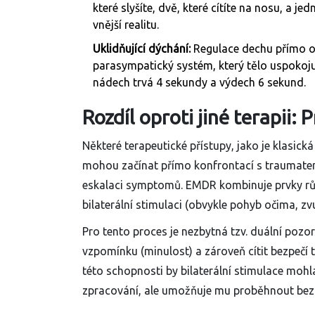
které slyšíte, dvě, které cítíte na nosu, a 
vnější realitu.
Uklidňující dýchání:
Regulace dechu přímo o
parasympatický systém, který tělo uspokojuj
nádech trvá 4 sekundy a výdech 6 sekund.
Rozdíl oproti jiné terapii:
Některé terapeutické přístupy, jako je klasic
mohou začínat přímo konfrontací s traumatem. 
eskalaci symptomů. EMDR kombinuje prvky růz
bilaterální stimulaci (obvykle pohyb očima, zv
Pro tento proces je nezbytná tzv. duální pozo
vzpomínku (minulost) a zároveň cítit bezpečí t
této schopnosti by bilaterální stimulace mohla
zpracování, ale umožňuje mu proběhnout bez