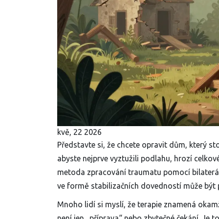
kvě, 22 2026
Představte si, že chcete opravit dům, který st
abyste nejprve vyztužili podlahu, hrozí celkov
metoda zpracování traumatu pomocí bilaterál
ve formě stabilizačních dovedností může být 
Mnoho lidí si myslí, že terapie znamená okamži
není jen „příprava“ nebo zbytečné čekání. Je t