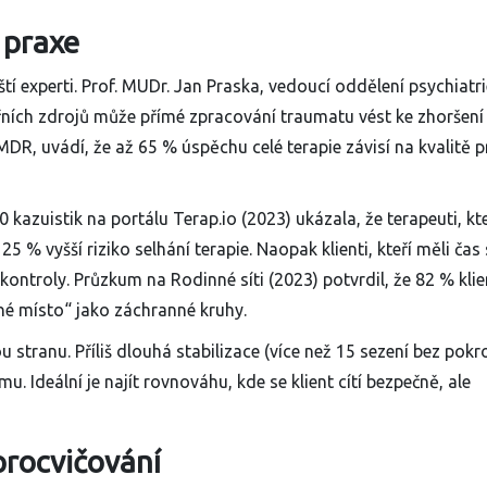
z praxe
ští experti. Prof. MUDr. Jan Praska, vedoucí oddělení psychiatr
řních zdrojů může přímé zpracování traumatu vést ke zhoršení 
MDR, uvádí, že až 65 % úspěchu celé terapie závisí na kvalitě 
 kazuistik na portálu Terap.io (2023) ukázala, že terapeuti, kte
25 % vyšší riziko selhání terapie. Naopak klienti, kteří měli čas 
 kontroly. Průzkum na Rodinné síti (2023) potvrdil, že 82 % kli
né místo“ jako záchranné kruhy.
stranu. Příliš dlouhá stabilizace (více než 15 sezení bez pokr
. Ideální je najít rovnováhu, kde se klient cítí bezpečně, ale
procvičování