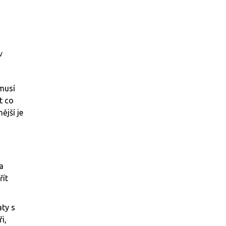
v
emusí
t co
ější je
a
řít
aty s
i,