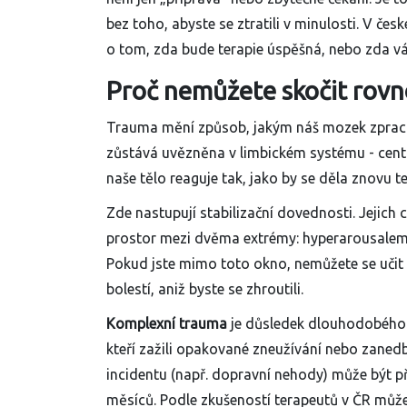
bez toho, abyste se ztratili v minulosti. V č
o tom, zda bude terapie úspěšná, nebo zda vás
Proč nemůžete skočit rovn
Trauma mění způsob, jakým náš mozek zpracov
zůstává uvězněna v limbickém systému - cent
naše tělo reaguje tak, jako by se děla znovu t
Zde nastupují stabilizační dovednosti. Jejich 
prostor mezi dvěma extrémy: hyperarousalem 
Pokud jste mimo toto okno, nemůžete se učit a
bolestí, aniž byste se zhroutili.
Komplexní trauma
je
důsledek dlouhodobého v
kteří zažili opakované zneužívání nebo zanedbá
incidentu (např. dopravní nehody) může být p
měsíců. Podle zkušeností terapeutů v ČR může 