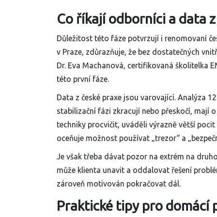
Co říkají odborníci a data 
Důležitost této fáze potvrzují i renomovaní če
v Praze, zdůrazňuje, že bez dostatečných vnit
Dr. Eva Machanová, certifikovaná školitelka E
této první fáze.
Data z české praxe jsou varovající. Analýza 120
stabilizační fázi zkracují nebo přeskočí, mají o 
techniky procvičit, uváděli výrazně větší pocit
oceňuje možnost používat „trezor“ a „bezpeč
Je však třeba dávat pozor na extrém na druhou 
může klienta unavit a oddalovat řešení problému
zároveň motivován pokračovat dál.
Praktické tipy pro domácí 