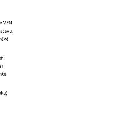
ie VFN
stavu.
právě
ří
si
entů
oku)