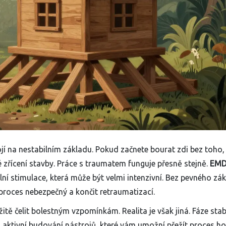
ojí na nestabilním základu. Pokud začnete bourat zdi bez toho,
é zřícení stavby. Práce s traumatem funguje přesně stejně.
EM
ní stimulace
, která může být velmi intenzivní. Bez pevného zá
proces nebezpečný a končit retraumatizací.
tě čelit bolestným vzpomínkám. Realita je však jiná. Fáze stab
o aktivní budování nástrojů, které vám umožní přežít proces ho