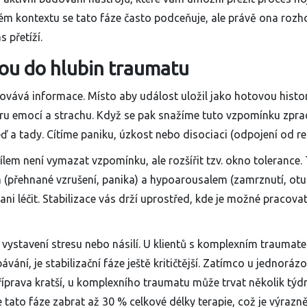
eském kontextu se tato fáze často podceňuje, ale právě ona rozh
 přetíží.
ou do hlubin traumatu
ává informace. Místo aby událost uložil jako hotovou histori
ru emocí a strachu. Když se pak snažíme tuto vzpomínku zpra
eď a tady. Cítíme paniku, úzkost nebo disociaci (odpojení od rea
cílem není vymazat vzpomínku, ale rozšířit tzv. okno tolerance. 
(přehnané vzrušení, panika) a hypoarousalem (zamrznutí, otu
ni léčit. Stabilizace vás drží uprostřed, kde je možné pracovat
ystavení stresu nebo násilí
. U klientů s komplexním traumat
vání, je stabilizační fáze ještě kritičtější. Zatímco u jednoráz
říprava kratší, u komplexního traumatu může trvat několik týd
tato fáze zabrat až 30 % celkové délky terapie, což je výrazně