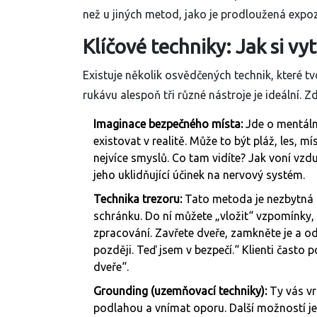
než u jiných metod, jako je prodloužená expoz
Klíčové techniky: Jak si v
Existuje několik osvědčených technik, které tvo
rukávu alespoň tři různé nástroje je ideální. Zd
Imaginace bezpečného místa:
Jde o mentální
existovat v realitě. Může to být pláž, les, m
nejvíce smyslů. Co tam vidíte? Jak voní vzduch
jeho uklidňující účinek na nervový systém.
Technika trezoru:
Tato metoda je nezbytná pr
schránku. Do ní můžete „vložit“ vzpomínky,
zpracování. Zavřete dveře, zamkněte je a od
později. Teď jsem v bezpečí.“ Klienti často 
dveře“.
Grounding (uzemňovací techniky):
Ty vás vr
podlahou a vnímat oporu. Další možností je j