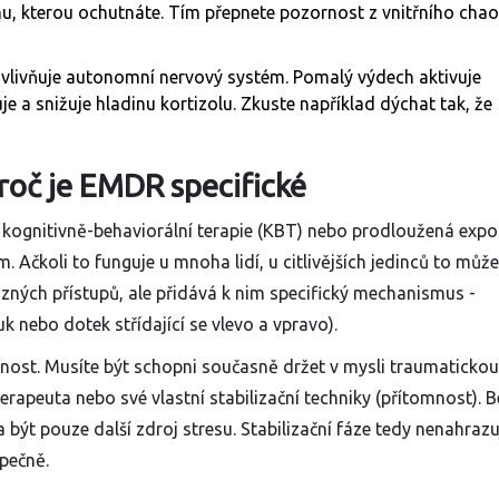
jednu, kterou ochutnáte. Tím přepnete pozornost z vnitřního cha
vlivňuje autonomní nervový systém. Pomalý výdech aktivuje
e a snižuje hladinu kortizolu. Zkuste například dýchat tak, že
 Proč je EMDR specifické
ká kognitivně-behaviorální terapie (KBT) nebo prodloužená expo
Ačkoli to funguje u mnoha lidí, u citlivějších jedinců to může
ných přístupů, ale přidává k nim specifický mechanismus -
uk nebo dotek střídající se vlevo a vpravo).
rnost. Musíte být schopni současně držet v mysli traumatickou
erapeuta nebo své vlastní stabilizační techniky (přítomnost). B
 být pouze další zdroj stresu. Stabilizační fáze tedy nenahrazu
pečně.