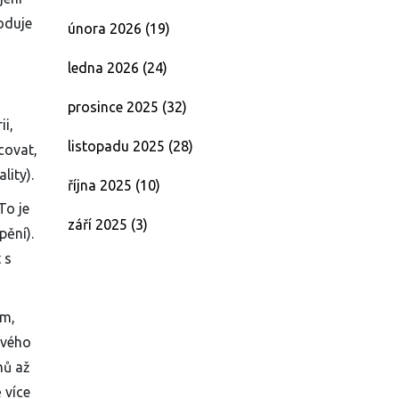
oduje
února 2026
(19)
ledna 2026
(24)
prosince 2025
(32)
i,
listopadu 2025
(28)
covat,
lity).
října 2025
(10)
To je
září 2025
(3)
pění).
 s
em,
ového
nů až
 více