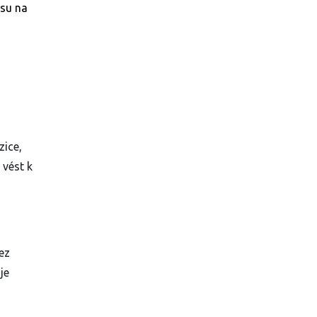
osu na
zice,
 vést k
ez
je