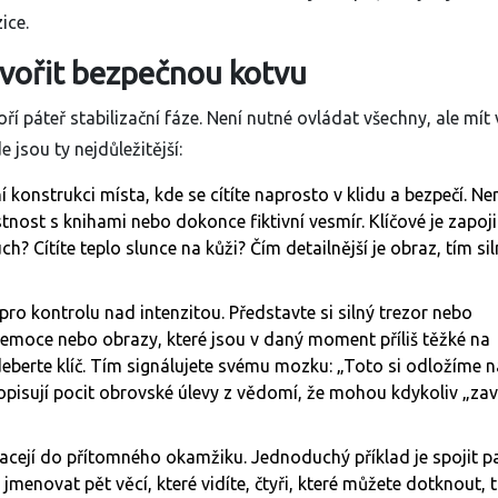
ice.
ytvořit bezpečnou kotvu
ří páteř stabilizační fáze. Není nutné ovládat všechny, ale mít 
e jsou ty nejdůležitější:
 konstrukci místa, kde se cítíte naprosto v klidu a bezpečí. N
ístnost s knihami nebo dokonce fiktivní vesmír. Klíčové je zapoji
? Cítíte teplo slunce na kůži? Čím detailnější je obraz, tím siln
o kontrolu nad intenzitou. Představte si silný trezor nebo
 emoce nebo obrazy, které jsou v daný moment příliš těžké na
eberte klíč. Tím signálujete svému mozku: „Toto si odložíme n
popisují pocit obrovské úlevy z vědomí, že mohou kdykoliv „zav
acejí do přítomného okamžiku. Jednoduchý příklad je spojit p
menovat pět věcí, které vidíte, čtyři, které můžete dotknout, tř