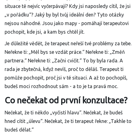
situace tě nejvíc vyčerpávají? Kdy jsi naposledy cítil, že jsi
„v pořádku“? Jaký by byl tvůj ideální den? Tyto otázky
nejsou náhodné. Jsou jako mapy - pomáhají terapeutovi
pochopit, kde jsi, a kam bys chtěl jít.
Je důležité vědět, že terapeut neřeší tvé problémy za tebe.
Neřekne ti: „Měl bys se vzdát práce.“ Neřekne ti: „Změň
partnera.“ Neřekne ti: „Začni cvičit.“ To by byla rada. A
rada je zbytečná, když nevíš, proč to děláš. Terapeut ti
pomůže pochopit, proč jsi v té situaci. A až to pochopíš,
budeš moci rozhodnout sám - a to je ta pravá moc.
Co nečekat od první konzultace?
Nečekat, že ti někdo „vyčistí hlavu“. Nečekat, že budeš
hned cítit „úlevu“. Nečekat, že ti terapeut řekne: „Takhle to
budeš dělat.“