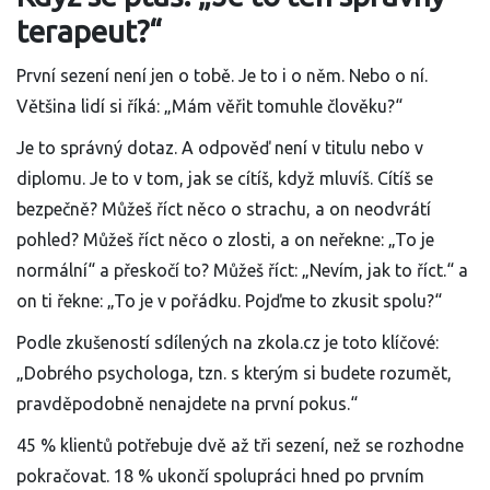
terapeut?“
První sezení není jen o tobě. Je to i o něm. Nebo o ní.
Většina lidí si říká: „Mám věřit tomuhle člověku?“
Je to správný dotaz. A odpověď není v titulu nebo v
diplomu. Je to v tom, jak se cítíš, když mluvíš. Cítíš se
bezpečně? Můžeš říct něco o strachu, a on neodvrátí
pohled? Můžeš říct něco o zlosti, a on neřekne: „To je
normální“ a přeskočí to? Můžeš říct: „Nevím, jak to říct.“ a
on ti řekne: „To je v pořádku. Pojďme to zkusit spolu?“
Podle zkušeností sdílených na zkola.cz je toto klíčové:
„Dobrého psychologa, tzn. s kterým si budete rozumět,
pravděpodobně nenajdete na první pokus.“
45 % klientů potřebuje dvě až tři sezení, než se rozhodne
pokračovat. 18 % ukončí spolupráci hned po prvním