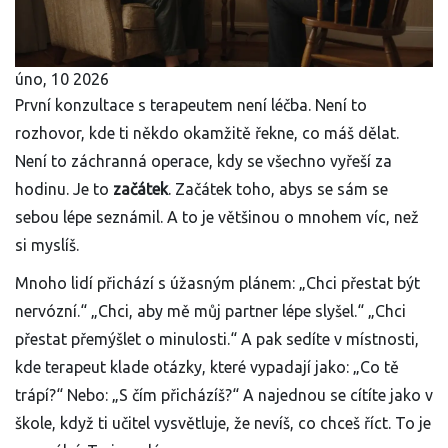
úno, 10 2026
První konzultace s terapeutem není léčba. Není to
rozhovor, kde ti někdo okamžitě řekne, co máš dělat.
Není to záchranná operace, kdy se všechno vyřeší za
hodinu. Je to
začátek
. Začátek toho, abys se sám se
sebou lépe seznámil. A to je většinou o mnohem víc, než
si myslíš.
Mnoho lidí přichází s úžasným plánem: „Chci přestat být
nervózní.“ „Chci, aby mě můj partner lépe slyšel.“ „Chci
přestat přemýšlet o minulosti.“ A pak sedíte v místnosti,
kde terapeut klade otázky, které vypadají jako: „Co tě
trápí?“ Nebo: „S čím přicházíš?“ A najednou se cítíte jako v
škole, když ti učitel vysvětluje, že nevíš, co chceš říct. To je