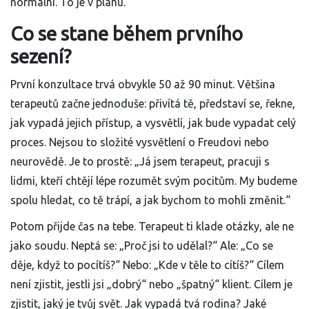
normální. To je v plánu.
Co se stane během prvního
sezení?
První konzultace trvá obvykle 50 až 90 minut. Většina
terapeutů začne jednoduše: přivítá tě, představí se, řekne,
jak vypadá jejich přístup, a vysvětlí, jak bude vypadat celý
proces. Nejsou to složité vysvětlení o Freudovi nebo
neurovědě. Je to prostě: „Já jsem terapeut, pracuji s
lidmi, kteří chtějí lépe rozumět svým pocitům. My budeme
spolu hledat, co tě trápí, a jak bychom to mohli změnit.“
Potom přijde čas na tebe. Terapeut ti klade otázky, ale ne
jako soudu. Neptá se: „Proč jsi to udělal?“ Ale: „Co se
děje, když to pocítíš?“ Nebo: „Kde v těle to cítíš?“ Cílem
není zjistit, jestli jsi „dobrý“ nebo „špatný“ klient. Cílem je
zjistit, jaký je tvůj svět. Jak vypadá tvá rodina? Jaké