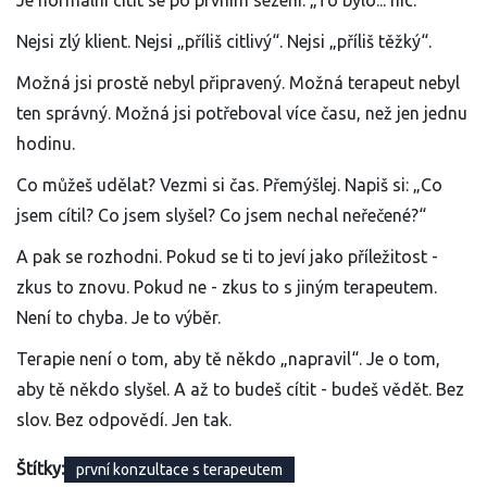
Je normální cítit se po prvním sezení: „To bylo... nic.“
Nejsi zlý klient. Nejsi „příliš citlivý“. Nejsi „příliš těžký“.
Možná jsi prostě nebyl připravený. Možná terapeut nebyl
ten správný. Možná jsi potřeboval více času, než jen jednu
hodinu.
Co můžeš udělat? Vezmi si čas. Přemýšlej. Napiš si: „Co
jsem cítil? Co jsem slyšel? Co jsem nechal neřečené?“
A pak se rozhodni. Pokud se ti to jeví jako příležitost -
zkus to znovu. Pokud ne - zkus to s jiným terapeutem.
Není to chyba. Je to výběr.
Terapie není o tom, aby tě někdo „napravil“. Je o tom,
aby tě někdo slyšel. A až to budeš cítit - budeš vědět. Bez
slov. Bez odpovědí. Jen tak.
Štítky:
první konzultace s terapeutem