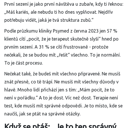
První sezení je jako první návštěva u zubaře, kdy ti řeknou:
„Máš kariés, ale nebudu ti ho dnes vyplňovat. Nejdřív
potřebuju vidět, jaká je tvá struktura zubů.“
Podle průzkumu kliniky Psymed z června 2023 jen 57 %
klientů cítí „pocit, že je terapeut skutečně slyší“ hned po
prvním sezení. A 31 % se cítí frustrovaně - protože
nečekali, že se budou mít „řešit“ všechno. To je normální.
To je část procesu.
Nečekat také, že budeš mít všechno připravené. Ne musíš
znát přesně, co tě trápí. Ne musíš mít všechny důvody v
hlavě. Mnoho lidí přichází jen s tím: „Mám pocit, že to
není v pořádku.“ A to je dost. Víc než dost. Terapie není
test, kde musíš mít správné odpovědi. Je to místo, kde se
naučíš, jak se ptát na správné otázky.
Když se ptáš: „Je to ten správný