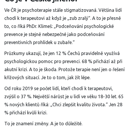
Ve ČR je psychoterapie stále stigmatizovaná. Většina lidí
chodí k terapeutovi až když je „zub zralý“. A to je přesně
to, co říká PhDr. Klimeš: „Podceňování psychologické
prevence je stejně nebezpečné jako podceňování
preventivních prohlídek u zubaře.“
Průzkumy ukazují, že jen 12 % Čechů pravidelně využívá
psychologickou pomoc pro prevenci. 68 % přichází až při
akutní krizi. A to je škoda. Protože terapie není jen o řešení
křížových situací. Je to o tom, jak žít lépe.
Od roku 2019 se počet lidí, kteří chodí k terapeutovi,
zvýšil o 37 %. Největší nárůst je u lidí ve věku 18-30 let. 65
% nových klientů říká: „Chci zlepšit kvalitu života.“ Jen 28
% přichází kvůli krizi.
To je znamení změny. A je to důležité.