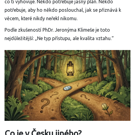
co ti vyhovuje. Někdo potřebuje jasný plán. Někdo
potřebuje, aby ho někdo poslouchal, jak se přiznává k
věcem, které nikdy neřekl nikomu.
Podle zkušeností PhDr. Jeronýma Klimeše je toto
nejdůležitější: „Ne typ přístupu, ale kvalita vztahu.“
Co je v Česku jiného?