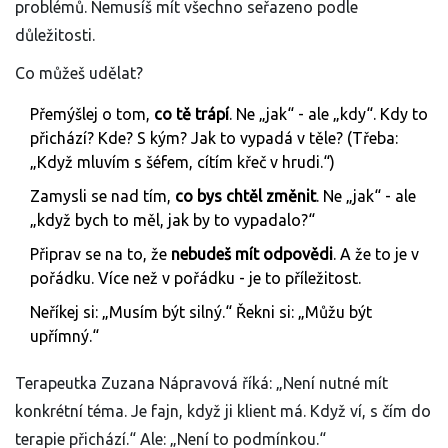
problémů. Nemusíš mít všechno seřazeno podle
důležitosti.
Co můžeš udělat?
Přemýšlej o tom,
co tě trápí
. Ne „jak“ - ale „kdy“. Kdy to
přichází? Kde? S kým? Jak to vypadá v těle? (Třeba:
„Když mluvím s šéfem, cítím křeč v hrudi.“)
Zamysli se nad tím,
co bys chtěl změnit
. Ne „jak“ - ale
„když bych to měl, jak by to vypadalo?“
Připrav se na to, že
nebudeš mít odpovědi
. A že to je v
pořádku. Více než v pořádku - je to příležitost.
Neříkej si: „Musím být silný.“ Řekni si: „Můžu být
upřímný.“
Terapeutka Zuzana Nápravová říká: „Není nutné mít
konkrétní téma. Je fajn, když ji klient má. Když ví, s čím do
terapie přichází.“ Ale: „Není to podmínkou.“