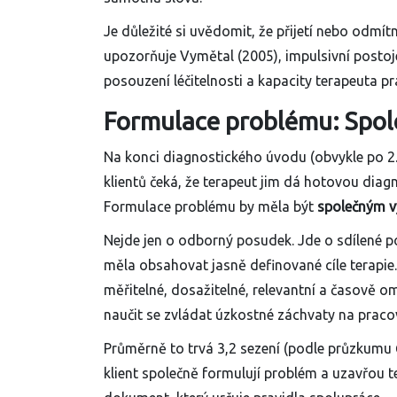
Je důležité si uvědomit, že přijetí nebo odmít
upozorňuje Vymětal (2005), impulsivní postoj
posouzení léčitelnosti a kapacity terapeuta 
Formulace problému: Spol
Na konci diagnostického úvodu (obvykle po 2
klientů čeká, že terapeut jim dá hotovou diagnó
Formulace problému by měla být
společným 
Nejde jen o odborný posudek. Jde o sdílené po
měla obsahovat jasně definované cíle terapie.
měřitelné, dosažitelné, relevantní a časově ome
naučit se zvládat úzkostné záchvaty na pracov
Průměrně to trvá 3,2 sezení (podle průzkumu 
klient společně formulují problém a uzavřou t