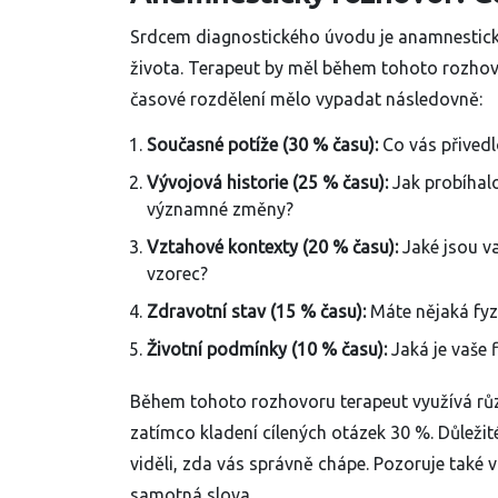
Srdcem diagnostického úvodu je anamnestický
života. Terapeut by měl během tohoto rozhovo
časové rozdělení mělo vypadat následovně:
Současné potíže (30 % času):
Co vás přivedl
Vývojová historie (25 % času):
Jak probíhalo
významné změny?
Vztahové kontexty (20 % času):
Jaké jsou va
vzorec?
Zdravotní stav (15 % času):
Máte nějaká fyzi
Životní podmínky (10 % času):
Jaká je vaše 
Během tohoto rozhovoru terapeut využívá různ
zatímco kladení cílených otázek 30 %. Důležité
viděli, zda vás správně chápe. Pozoruje také v
samotná slova.