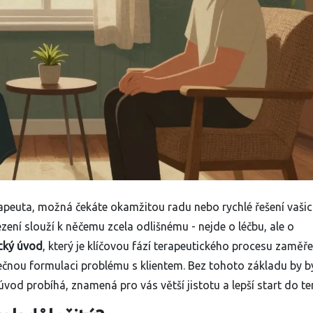
apeuta, možná čekáte okamžitou radu nebo rychlé řešení vaši
sezení slouží k něčemu zcela odlišnému - nejde o léčbu, ale o
cký úvod
, který je
klíčovou fází terapeutického procesu zaměř
ečnou formulaci problému s klientem
.
Bez tohoto základu by b
 úvod probíhá, znamená pro vás větší jistotu a lepší start do te