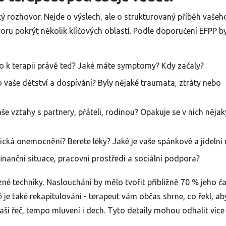
 rozhovor. Nejde o výslech, ale o strukturovaný příběh vašeh
ru pokrýt několik klíčových oblastí. Podle doporučení EFPP b
o k terapii právě teď? Jaké máte symptomy? Kdy začaly?
 vaše dětství a dospívání? Byly nějaké traumata, ztráty nebo
še vztahy s partnery, přáteli, rodinou? Opakuje se v nich nějak
cká onemocnění? Berete léky? Jaké je vaše spánkové a jídelní 
finanční situace, pracovní prostředí a sociální podpora?
é techniky. Naslouchání by mělo tvořit přibližně 70 % jeho ča
 je také rekapitulování - terapeut vám občas shrne, co řekl, ab
aši řeč, tempo mluvení i dech. Tyto detaily mohou odhalit více