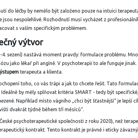
nutí do léčby by nemělo být založeno pouze na intuici terapeut
e jsou nespolehlivé. Rozhodnutí musí vycházet z profesionáln
pracovat s vaším specifickým problémem.
ečný výtvor
.-4. sezení) nastává moment pravdy: formulace problému. Mn
zu jako lékař při angíně. V psychoterapii to ale funguje jinak.
výstupem
terapeuta a klienta.
chopení toho, co vás trápi a jak to chcete řešit. Tato formula
 Ideálně by měly splňovat kritéria SMART - tedy být specifické
zené. Například místo vágního „chci být šťastnější“ je lepší cíl
išti dvakrát týdně během tří měsíců“.
České psychoterapeutické společnosti z roku 2020), než terape
erapeutický kontrakt. Tento kontrakt je právně i eticky závazný