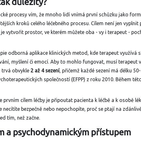
tak důležitý?
ké procesy vím, že mnoho lidí vnímá první schůzku jako form
itějších kroků celého léčebného procesu. Cílem není jen vyplnit 
e vytvořit prostor, ve kterém můžete oba - vy i terapeut - poc
pie odborná aplikace klinických metod, kde terapeut využívá 
ní, myšlení či emocí. Aby to mohlo fungovat, musí terapeut 
 trvá obvykle
2 až 4 sezení
, přičemž každé sezení má délku 50
choterapeutických společností (EFPP) z roku 2010. Během tét
prvním cílem léčby je připoutat pacienta k léčbě a k osobě lék
 necítíte bezpečně nebo nepochopíte, proč se ptají na zdánliv
ed tím, než začne.
kým a psychodynamickým přístupem