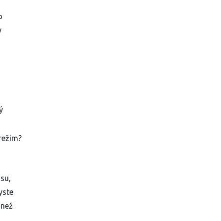
o
y
ý
režim?
su,
yste
 než