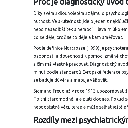
Proč je diagnostický úvod 
Díky svému dlouholetému zájmu o psychologic
nutnost. Ve skutečnosti jde o jeden z nejdůlež
nebo nasadit štítek s nemocí. Hlavním úkolem j
co se děje, proč se to děje a kam směřovat.
Podle definice Norcrosse (1999) je psychotera
osobnosti a dovedností k pomoci změně chová
s čím má vlastně pracovat. Diagnostický úvod
minut podle standardů Evropské federace psy
se buduje důvěra a mapuje váš svět.
Sigmund Freud už v roce 1913 upozorňoval, že 
To zní staromódně, ale platí dodnes. Pokud se
nepodstatné věci, terapie může selhat ještě př
Rozdíly mezi psychiatric