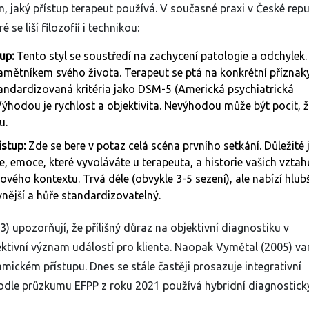
, jaký přístup terapeut používá. V současné praxi v České repu
se liší filozofií i technikou:
up:
Tento styl se soustředí na zachycení patologie a odchylek.
pamětníkem svého života. Terapeut se ptá na konkrétní příznak
 standardizovaná kritéria jako DSM-5 (Americká psychiatrická
ýhodou je rychlost a objektivita. Nevýhodou může být pocit, ž
u.
stup:
Zde se bere v potaz celá scéna prvního setkání. Důležité 
e, emoce, které vyvoláváte u terapeuta, a historie vašich vztah
vého kontextu. Trvá déle (obvykle 3-5 sezení), ale nabízí hlubš
vnější a hůře standardizovatelný.
) upozorňují, že přílišný důraz na objektivní diagnostiku v
ktivní význam událostí pro klienta. Naopak Vymětal (2005) va
amickém přístupu. Dnes se stále častěji prosazuje integrativní
Podle průzkumu EFPP z roku 2021 používá hybridní diagnostick