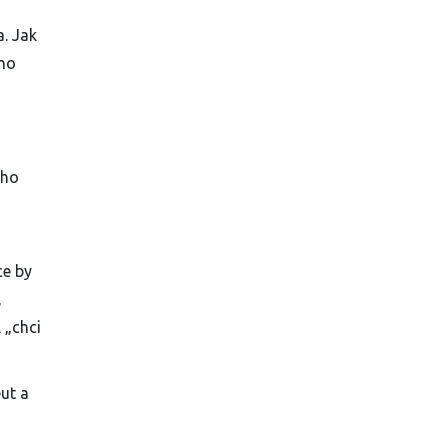
a. Jak
ího
oho
ce by
,
 „chci
ut a