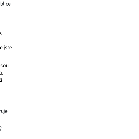
blice
y,
e jste
jsou
ů.
í
ruje
ý