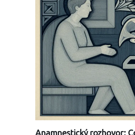
Anamnestický rozhovor: C