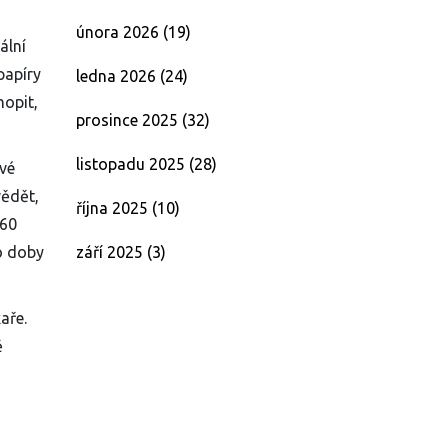
února 2026
(19)
ální
papíry
ledna 2026
(24)
hopit,
prosince 2025
(32)
listopadu 2025
(28)
své
vědět,
října 2025
(10)
-60
září 2025
(3)
o doby
aře.
ě