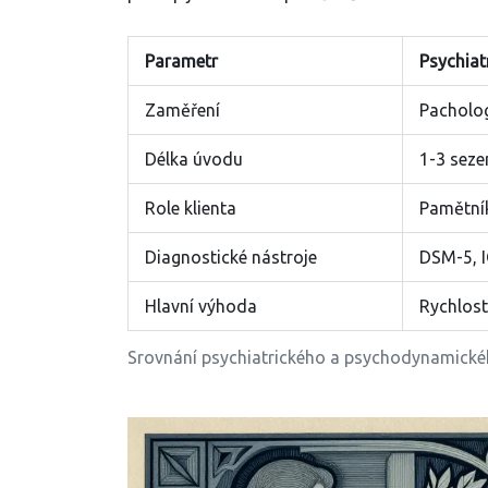
Parametr
Psychiat
Zaměření
Pacholog
Délka úvodu
1-3 seze
Role klienta
Pamětník
Diagnostické nástroje
DSM-5, 
Hlavní výhoda
Rychlost,
Srovnání psychiatrického a psychodynamické