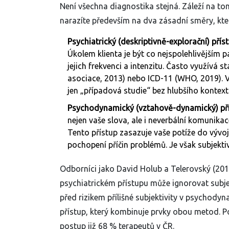
Není všechna diagnostika stejná. Záleží na tom
narazíte především na dva zásadní směry, které 
Psychiatrický (deskriptivně-explorační) příst
Úkolem klienta je být co nejspolehlivějším 
jejich frekvenci a intenzitu. Často využívá
asociace, 2013) nebo ICD-11 (WHO, 2019). V
jen „případová studie“ bez hlubšího kontext
Psychodynamický (vztahově-dynamický) pří
nejen vaše slova, ale i neverbální komunikac
Tento přístup zasazuje vaše potíže do vývojo
pochopení příčin problémů. Je však subjekti
Odborníci jako David Holub a Telerovský (2013
psychiatrickém přístupu může ignorovat subje
před rizikem přílišné subjektivity v psychodyn
přístup, který kombinuje prvky obou metod. 
postup již 68 % terapeutů v ČR.