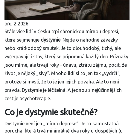
bře, 2 2026
Stále více lidí v Česku trpí chronickou mírnou depresí,
která se jmenuje
dystymie
. Nejde o náhodné závazky
nebo krátkodobý smutek. Je to dlouhodobý, tichý, ale
vyčerpávající stav, který se připomíná každý den. Příznaky
jsou mírné, ale trvají roky - únavu, ztrátu zájmu, pocit, že
život je nějaký „sivý“. Mnoho lidí si to jen tak „vydrží“,
protože si myslí, že to je jen jejich povaha. Ale to není
pravda. Dystymie je léčitelná. A jednou z nejúčinnějších
cest je psychoterapie.
Co je dystymie skutečně?
Dystymie není jen „mírná deprese“. Je to samostatná
porucha, která trvá minimálně dva roky u dospělých (u