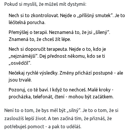
Pokud si myslíš, že můžeš mít dystymii:
Nech si to zkontrolovat. Nejde o „přílišný smutek“. Je to
léčitelná porucha.
Přemýšlej o terapii. Neznamená to, že jsi „šílený“.
Znamená to, že chceš žít lépe.
Nech si doporučit terapeuta. Nejde o to, kdo je
„nejznámější“. Dej přednost někomu, kdo se ti
„osvědčil“.
Nečekaj rychlé výsledky. Změny přichází postupně - ale
jsou trvalé.
Pozoruj, co tě baví. I když to nechceš. Malé kroky -
procházka, telefonát, čtení - mohou být začátkem.
Není to o tom, že bys měl být „silný“. Je to o tom, že si
zasloužíš lepší život. A ten začíná tím, že přiznáš, že
potřebuješ pomoct - a pak to uděláš.