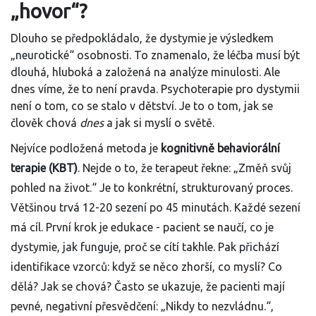
„hovor“?
Dlouho se předpokládalo, že dystymie je výsledkem
„neurotické“ osobnosti. To znamenalo, že léčba musí být
dlouhá, hluboká a založená na analýze minulosti. Ale
dnes víme, že to není pravda. Psychoterapie pro dystymii
není o tom, co se stalo v dětství. Je to o tom, jak se
člověk chová
dnes
a jak si myslí o světě.
Nejvíce podložená metoda je
kognitivně behaviorální
terapie (KBT)
. Nejde o to, že terapeut řekne: „Změň svůj
pohled na život.“ Je to konkrétní, strukturovaný proces.
Většinou trvá 12-20 sezení po 45 minutách. Každé sezení
má cíl. První krok je edukace - pacient se naučí, co je
dystymie, jak funguje, proč se cítí takhle. Pak přichází
identifikace vzorců: když se něco zhorší, co myslí? Co
dělá? Jak se chová? Často se ukazuje, že pacienti mají
pevné, negativní přesvědčení: „Nikdy to nezvládnu.“,