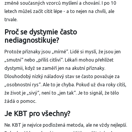
změně současných vzorců myšlení a chování. I po 10
letech můžeš začít cítit lépe - a to nejen na chvíli, ale
trvale.
Proč se dystymie často
nediagnostikuje?
Protože příznaky jsou „mírné“. Lidé si myslí, že jsou jen
„smutní“ nebo „příliš citliví“. Lékaři mohou přehlížet
dystymii, když se zaměří jen na akutní příznaky.
Dlouhodobý nízký náladový stav se často považuje za
„osobnostní rys“. Ale to je chyba. Pokud už dva roky cítíš,
že život je „sivý“, není to „jen tak“. Je to signál, že tělo
žádá o pomoc.
Je KBT pro všechny?
Ne. KBT je nejvíce podložená metoda, ale ne vždy nejlepší.