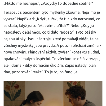
„Nikdo mě nechápe.“, „Vždycky to dopadne špatně.“
Terapeut s pacientem tyto myšlenky zkoumá. Nepřímo je
vyvrací. Například: „Když jsi řekl, že ti nikdo nerozumí, co
se stalo, když jsi to řekl svému příteli?“ Nebo: „Kdy jsi
naposledy dělal něco, co ti dalo radost?“ Tyto otázky
nejsou útoky. Jsou nástroje, které pomáhají vidět, že ne
všechny myšlenky jsou pravda. A potom přichází změna -
nové chování. Plánování aktivit, zvýšení kontaktu s lidmi,
opakování malých úspěchů. To všechno se dělá v terapii,
ale i doma - díky domácím úkolům. Zápis nálady, plán
dne, pozorování reakcí. To je to, co funguje.