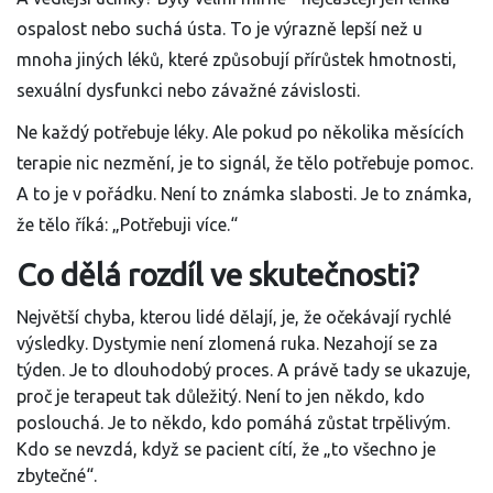
ospalost nebo suchá ústa. To je výrazně lepší než u
mnoha jiných léků, které způsobují přírůstek hmotnosti,
sexuální dysfunkci nebo závažné závislosti.
Ne každý potřebuje léky. Ale pokud po několika měsících
terapie nic nezmění, je to signál, že tělo potřebuje pomoc.
A to je v pořádku. Není to známka slabosti. Je to známka,
že tělo říká: „Potřebuji více.“
Co dělá rozdíl ve skutečnosti?
Největší chyba, kterou lidé dělají, je, že očekávají rychlé
výsledky. Dystymie není zlomená ruka. Nezahojí se za
týden. Je to dlouhodobý proces. A právě tady se ukazuje,
proč je terapeut tak důležitý. Není to jen někdo, kdo
poslouchá. Je to někdo, kdo pomáhá zůstat trpělivým.
Kdo se nevzdá, když se pacient cítí, že „to všechno je
zbytečné“.