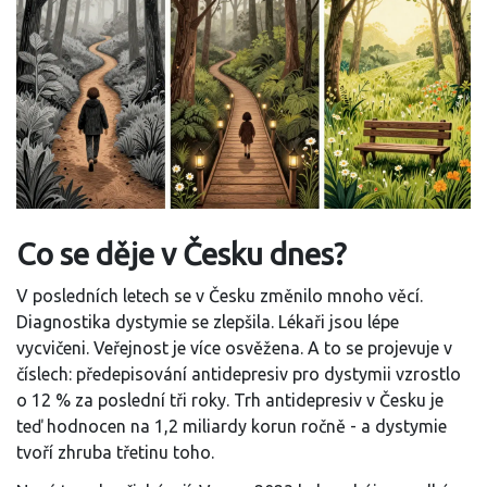
Co se děje v Česku dnes?
V posledních letech se v Česku změnilo mnoho věcí.
Diagnostika dystymie se zlepšila. Lékaři jsou lépe
vycvičeni. Veřejnost je více osvěžena. A to se projevuje v
číslech: předepisování antidepresiv pro dystymii vzrostlo
o 12 % za poslední tři roky. Trh antidepresiv v Česku je
teď hodnocen na 1,2 miliardy korun ročně - a dystymie
tvoří zhruba třetinu toho.