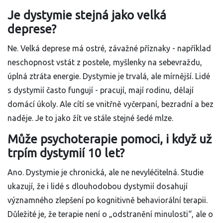
Je dystymie stejná jako velká
deprese?
Ne. Velká deprese má ostré, závažné příznaky - například
neschopnost vstát z postele, myšlenky na sebevraždu,
úplná ztráta energie. Dystymie je trvalá, ale mírnější. Lidé
s dystymií často fungují - pracují, mají rodinu, dělají
domácí úkoly. Ale cítí se vnitřně vyčerpaní, bezradní a bez
naděje. Je to jako žít ve stále stejné šedé mlze.
Může psychoterapie pomoci, i když už
trpím dystymií 10 let?
Ano. Dystymie je chronická, ale ne nevyléčitelná. Studie
ukazují, že i lidé s dlouhodobou dystymií dosahují
významného zlepšení po kognitivně behaviorální terapii.
Důležité je, že terapie není o „odstranění minulosti“, ale o