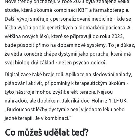
Nové trendy přicházejí. V roce 2023 byla zahájena velká
studie, která zkoumá kombinaci KBT a farmakoterapie.
Další vývoj směřuje k personalizované medicíně - kde se
léčba vybírá podle genetických a biomarkérů pacienta. A
většina nových léků, které se připravují do roku 2025,
bude působit přímo na dopaminové systémy. To je důkaz,
že věda konečně chápe dystymii jako poruchu, která má
svůj biologický základ - ne jen psychologický.
Digitalizace také hraje roli. Aplikace na sledování nálady,
plánování aktivit, připomínky k terapeutickým úkolům -
tyto nástroje mohou zvýšit efekt terapie. Nejsou
náhradou, ale doplňkem. Jak říká doc. Höhn z 1. LF UK:
„Budoucnost léčby dystymie není v jednom léku nebo
jedné terapii. Je v kombinaci.“
Co můžeš udělat teď?