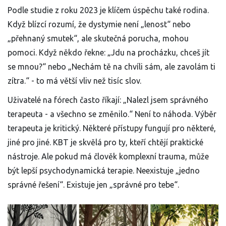
Podle studie z roku 2023 je klíčem úspěchu také rodina.
Když blízcí rozumí, že dystymie není „lenost“ nebo
„přehnaný smutek“, ale skutečná porucha, mohou
pomoci. Když někdo řekne: „Jdu na procházku, chceš jít
se mnou?“ nebo „Nechám tě na chvíli sám, ale zavolám ti
zítra.“ - to má větší vliv než tisíc slov.
Uživatelé na fórech často říkají: „Nalezl jsem správného
terapeuta - a všechno se změnilo.“ Není to náhoda. Výběr
terapeuta je kritický. Některé přístupy fungují pro některé,
jiné pro jiné. KBT je skvělá pro ty, kteří chtějí praktické
nástroje. Ale pokud má člověk komplexní trauma, může
být lepší psychodynamická terapie. Neexistuje „jedno
správné řešení“. Existuje jen „správné pro tebe“.