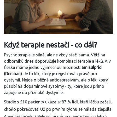
Když terapie nestačí - co dál?
Psychoterapie je silná, ale ne vždy stačí sama. Většina
odborníků dnes doporučuje kombinaci terapie a léků. A v
Česku máme jednu výjimečnou možnost:
amisulprid
(Deniban)
. Je to lék, který je registrován právě pro
dystymii. Nejde o běžné antidepresivum, ale o lék, který
působí na dopaminové systémy - ty, které jsou přímo
zapojené do příznaků dystymie.
Studie s 510 pacienty ukázala: 87 % lidí, kteří léčbu začali,
chtělo pokračovat. Už po prvním týdnu se nálada zlepšila.
A vedlejší účinky? Byly velmi mírné - nejčastěji jen lehká