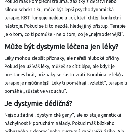
Pokud máš komplexní trauma, zážitky z dětství nebo
silnou sebekritiku, může být lepší psychodynamická
terapie. KBT funguje nejlépe u lidí, kteří chtějí konkrétní
nástroje. Pokud se ti to nezdá, hledej jiný přístup. Terapie
je o tom, co ti pomůže - ne o tom, co je „nejmodernější“.
Může být dystymie léčena jen léky?
Léky mohou zlepšit příznaky, ale neřeší hluboké příčiny.
Pokud jen užíváš léky, můžeš se cítit lépe, ale když je
přestaneš brát, příznaky se často vrátí. Kombinace léků a
terapie je nejúčinnější. Léky ti pomáhají „vzletět“, terapie ti
pomáhá „zůstat ve vzduchu“.
Je dystymie dědičná?
Nejsou žádné „dystymické geny“, ale existuje genetická
náchylnost k poruchám nálady. Pokud máš blízkého
příbuzného s depresí nebo dystymií, máš vyšší riziko. Ale