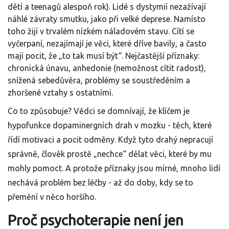
dětí a teenagů alespoň rok). Lidé s dystymií nezažívají
náhlé závraty smutku, jako při velké deprese. Namísto
toho žijí v trvalém nízkém náladovém stavu. Cítí se
vyčerpaní, nezajímají je věci, které dříve bavily, a často
mají pocit, že „to tak musí být“. Nejčastější příznaky:
chronická únavu, anhedonie (nemožnost cítit radost),
snížená sebedůvěra, problémy se soustředěním a
zhoršené vztahy s ostatními.
Co to způsobuje? Vědci se domnívají, že klíčem je
hypofunkce dopaminergních drah v mozku - těch, které
řídí motivaci a pocit odměny. Když tyto drahý nepracují
správně, člověk prostě „nechce“ dělat věci, které by mu
mohly pomoct. A protože příznaky jsou mírné, mnoho lidí
nechává problém bez léčby - až do doby, kdy se to
přemění v něco horšího.
Proč psychoterapie není jen