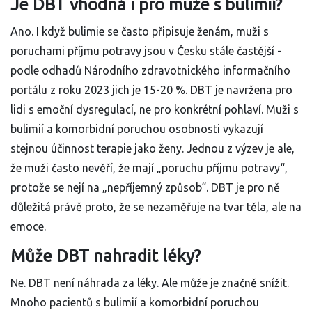
Je DBT vhodná i pro muže s bulimií?
Ano. I když bulimie se často připisuje ženám, muži s
poruchami příjmu potravy jsou v Česku stále častější -
podle odhadů Národního zdravotnického informačního
portálu z roku 2023 jich je 15-20 %. DBT je navržena pro
lidi s emoční dysregulací, ne pro konkrétní pohlaví. Muži s
bulimií a komorbidní poruchou osobnosti vykazují
stejnou účinnost terapie jako ženy. Jednou z výzev je ale,
že muži často nevěří, že mají „poruchu příjmu potravy“,
protože se nejí na „nepříjemný způsob“. DBT je pro ně
důležitá právě proto, že se nezaměřuje na tvar těla, ale na
emoce.
Může DBT nahradit léky?
Ne. DBT není náhrada za léky. Ale může je značně snížit.
Mnoho pacientů s bulimií a komorbidní poruchou