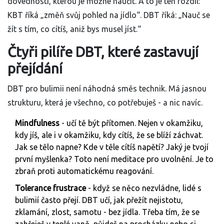
dovedností, kterou je možné naučit. A to je ten rozdíl:
KBT říká „změň svůj pohled na jídlo“. DBT říká: „Nauč se
žít s tím, co cítíš, aniž bys musel jíst.“
Čtyři pilíře DBT, které zastavují
přejídání
DBT pro bulimii není náhodná směs technik. Má jasnou
strukturu, která je všechno, co potřebuješ - a nic navíc.
Mindfulness
- učí tě být přítomen. Nejen v okamžiku,
kdy jíš, ale i v okamžiku, kdy cítíš, že se blíží záchvat.
Jak se tělo napne? Kde v těle cítíš napětí? Jaký je tvojí
první myšlenka? Toto není meditace pro uvolnění. Je to
zbraň proti automatickému reagování.
Tolerance frustrace
- když se něco nezvládne, lidé s
bulimií často přejí. DBT učí, jak přežít nejistotu,
zklamání, zlost, samotu - bez jídla. Třeba tím, že se