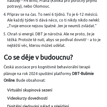
nabízejí - FN Brno, Praha (Klinika pro poruchy příjmu
potravy), nebo Olomouc.
Připrav se na čas. To není 6 týdnů. To je 6-12 měsíců.
Ale každý týden ti dává něco, co ti nikdy nikdo neřekl:
„Tvoje emoce nejsou špatné. Jen je neumíš zvládat.“
Chraň si energii. DBT je náročná. Ale ne proto, že je
těžká. Protože tě nutí, abys se podíval dovnitř - a to je
nejtěžší věc, kterou můžeš udělat.
Co se děje v budoucnu?
Česká asociace pro kognitivně behaviorální terapii
plánuje na rok 2024 spuštění platformy
DBT-Bulimie
Online
. Bude obsahovat:
Virtuální skupinová sezení
Videokurzy dovedností
Digitální sledování nálad a přejídání