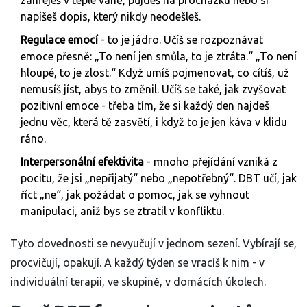
zahřeješ v teplé vaně, půjdeš na procházku nebo si
napíšeš dopis, který nikdy neodešleš.
Regulace emocí
- to je jádro. Učíš se rozpoznávat
emoce přesně: „To není jen smůla, to je ztráta.“ „To není
hloupé, to je zlost.“ Když umíš pojmenovat, co cítíš, už
nemusíš jíst, abys to změnil. Učíš se také, jak zvyšovat
pozitivní emoce - třeba tím, že si každý den najdeš
jednu věc, která tě zasvětí, i když to je jen káva v klidu
ráno.
Interpersonální efektivita
- mnoho přejídání vzniká z
pocitu, že jsi „nepřijatý“ nebo „nepotřebný“. DBT učí, jak
říct „ne“, jak požádat o pomoc, jak se vyhnout
manipulaci, aniž bys se ztratil v konfliktu.
Tyto dovednosti se nevyučují v jednom sezení. Vybírají se,
procvičují, opakují. A každý týden se vracíš k nim - v
individuální terapii, ve skupině, v domácích úkolech.