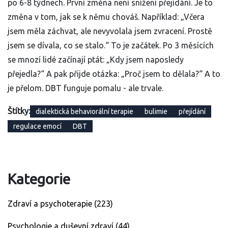
po 6-8 týdnech. První změna není snížení přejídání. Je to
změna v tom, jak se k němu chováš. Například: „Včera
jsem měla záchvat, ale nevyvolala jsem zvracení. Prostě
jsem se dívala, co se stalo.“ To je začátek. Po 3 měsících
se mnozí lidé začínají ptát: „Kdy jsem naposledy
přejedla?“ A pak přijde otázka: „Proč jsem to dělala?“ A to
je přelom. DBT funguje pomalu - ale trvale.
Štítky:
dialektická behaviorální terapie
bulimie
přejídání
regulace emocí
DBT
Kategorie
Zdraví a psychoterapie
(223)
Psychologie a duševní zdraví
(44)