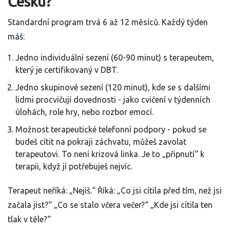
Česku?
Standardní program trvá 6 až 12 měsíců. Každý týden
máš:
Jedno individuální sezení (60-90 minut) s terapeutem,
který je certifikovaný v DBT.
Jedno skupinové sezení (120 minut), kde se s dalšími
lidmi procvičují dovednosti - jako cvičení v týdenních
úlohách, role hry, nebo rozbor emocí.
Možnost terapeutické telefonní podpory - pokud se
budeš cítit na pokraji záchvatu, můžeš zavolat
terapeutovi. To není krizová linka. Je to „připnutí“ k
terapii, když jí potřebuješ nejvíc.
Terapeut neříká: „Nejíš.“ Říká: „Co jsi cítila před tím, než jsi
začala jíst?“ „Co se stalo včera večer?“ „Kde jsi cítila ten
tlak v těle?“