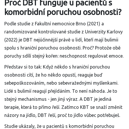
Proč DBT funguje u pacientů s
komorbidní poruchou osobnosti?
Podle studie z Fakultní nemocnice Brno (2021) a
randomizované kontrolované studie z Univerzity Karlovy
(2022) je DBT nejúčinnější právě u lidí, kteří mají bulimii
spolu s hraniční poruchou osobnosti. Proč? Protože obě
poruchy sdílí stejný kořen: neschopnost regulovat emoce.
Představ si to tak: Když někdo s hraniční poruchou
osobnosti cítí, že ho někdo opustí, reaguje buď
sebepoškozováním, nebo sebevražednými myšlenkami.
Lidé s bulimií reagují přejídáním. To není náhoda. Je to
stejný mechanismus - jen jiný výraz. A DBT je jediná
terapie, která to přímo řeší. Zatímco KBT se snaží změnit
názory na jídlo, DBT řeší, proč to jídlo vůbec potřebuješ.
Studie ukázaly, že u pacientů s komorbidní poruchou