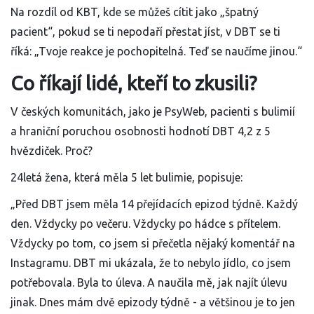
Na rozdíl od KBT, kde se můžeš cítit jako „špatný
pacient“, pokud se ti nepodaří přestat jíst, v DBT se ti
říká: „Tvoje reakce je pochopitelná. Teď se naučíme jinou.“
Co říkají lidé, kteří to zkusili?
V českých komunitách, jako je PsyWeb, pacienti s bulimií
a hraniční poruchou osobnosti hodnotí DBT 4,2 z 5
hvězdiček. Proč?
24letá žena, která měla 5 let bulimie, popisuje:
„Před DBT jsem měla 14 přejídacích epizod týdně. Každý
den. Vždycky po večeru. Vždycky po hádce s přítelem.
Vždycky po tom, co jsem si přečetla nějaký komentář na
Instagramu. DBT mi ukázala, že to nebylo jídlo, co jsem
potřebovala. Byla to úleva. A naučila mě, jak najít úlevu
jinak. Dnes mám dvě epizody týdně - a většinou je to jen