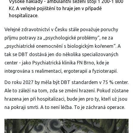
Vysoké náklady - ambulantní sezení stojí 1 200-1 800
Kč. A veřejné pojištění to hraje jen v případě
hospitalizace.
Veřejné zdravotnictví v Česku stále považuje poruchy
příjmu potravy za „psychologické problémy“, ne za
„psychiatrické onemocnění s biologickým kořenem“. A
tak se DBT dostává jen do několika specializovaných
center - jako Psychiatrická klinika FN Brno, kde je
integrována s realimentací, ergoterapií a fyzioterapií.
Do roku 2027 by měla být DBT standardem v 75 % center.
Ale to záleží na tom, zda se změní hrazení. Pokud zůstane
hrazena jen při hospitalizaci, bude jen pro ty, kteří už jsou
na pokraji smrti. A to není léčba. To je záchraná operace.