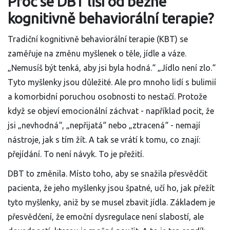
Proč se DBT liší od běžné
kognitivně behaviorální terapie?
Tradiční kognitivně behaviorální terapie (KBT) se
zaměřuje na změnu myšlenek o těle, jídle a váze.
„Nemusíš být tenká, aby jsi byla hodná.“ „Jídlo není zlo.“
Tyto myšlenky jsou důležité. Ale pro mnoho lidí s bulimií
a komorbidní poruchou osobnosti to nestačí. Protože
když se objeví emocionální záchvat - například pocit, že
jsi „nevhodná“, „nepřijatá“ nebo „ztracená“ - nemají
nástroje, jak s tím žít. A tak se vrátí k tomu, co znají:
přejídání. To není návyk. To je přežití.
DBT to změnila. Místo toho, aby se snažila přesvědčit
pacienta, že jeho myšlenky jsou špatné, učí ho, jak přežít
tyto myšlenky, aniž by se musel zbavit jídla. Základem je
přesvědčení, že emoční dysregulace není slabostí, ale