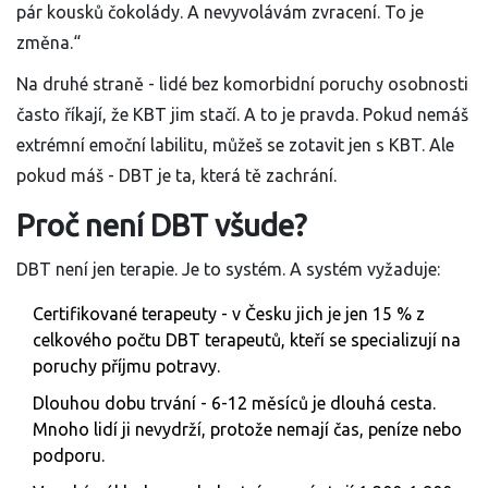
pár kousků čokolády. A nevyvolávám zvracení. To je
změna.“
Na druhé straně - lidé bez komorbidní poruchy osobnosti
často říkají, že KBT jim stačí. A to je pravda. Pokud nemáš
extrémní emoční labilitu, můžeš se zotavit jen s KBT. Ale
pokud máš - DBT je ta, která tě zachrání.
Proč není DBT všude?
DBT není jen terapie. Je to systém. A systém vyžaduje:
Certifikované terapeuty - v Česku jich je jen 15 % z
celkového počtu DBT terapeutů, kteří se specializují na
poruchy příjmu potravy.
Dlouhou dobu trvání - 6-12 měsíců je dlouhá cesta.
Mnoho lidí ji nevydrží, protože nemají čas, peníze nebo
podporu.