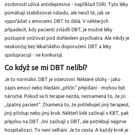
osobnosti užívá antidepresiva - například SSRI. Tyto léky
pomáhají stabilizovat náladu, ale neučí tě, jak se
vypořádat s emocemi. DBT to dělá. V některých
případech, kdy pacienti zvládli DBT, je možné léky
postupně snižovat pod dohledem psychiatra. Ale nikdy je
neukončuj bez lékařského doporučení. DBT a léky
spolupracují - ne konkurují.
Co když se mi DBT nelíbí?
Je to normální. DBT je intenzivní. Některé úlohy - jako
zápis emocí nebo hledání „příčin“ přejídání - mohou být
náročné. Pokud se ti terapie nezdá, neznamená to, že jsi
„špatný pacient“. Znamená to, že potřebuješ jiný terapeut,
jiný přístup nebo jiný krok. Někteří lidé začínají s KBT, pak
přejdou na DBT. Jiní začínají s DBT, ale potřebují nejprve
hospitalizaci. To není selhání. Je to cesta. A každý krok je