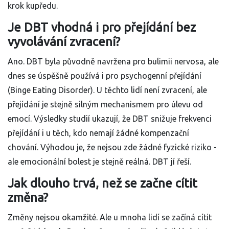
krok kupředu.
Je DBT vhodná i pro přejídání bez
vyvolávání zvracení?
Ano. DBT byla původně navržena pro bulimii nervosa, ale
dnes se úspěšně používá i pro psychogenní přejídání
(Binge Eating Disorder). U těchto lidí není zvracení, ale
přejídání je stejně silným mechanismem pro úlevu od
emocí. Výsledky studií ukazují, že DBT snižuje frekvenci
přejídání i u těch, kdo nemají žádné kompenzační
chování. Výhodou je, že nejsou zde žádné fyzické riziko -
ale emocionální bolest je stejně reálná. DBT jí řeší.
Jak dlouho trvá, než se začne cítit
změna?
Změny nejsou okamžité. Ale u mnoha lidí se začíná cítit