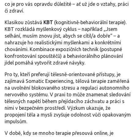
co je pro vás opravdu důležité – ať už jde o vztahy, práci
či zdraví.
Klasikou zůstává
KBT
(kognitivně‑behaviorální terapie).
KBT rozkládá myšlenkový cyklus – například „Jsem
selhání, musím znovu jíst, abych se cítil/a dobře“ – a
nahrazuje ho realistickými myšlenkami a konkrétními
chováními. Kombinace expozičních technik (postupné
konfrontování spouštěčů) a behaviorálního plánování
jídel pomáhá vytvořit zdravé návyky.
Pro ty, kteří preferují tělesně‑orientované přístupy, je
zajímavá
Somatic Experiencing
,
tělová terapie zaměřená
na uvolnění blokovaného stresu a regulaci autonomního
nervového systému
. V praxi to může znamenat sledování
tělesných napětí během přejídacího záchvatu a práci s
nimi v bezpečném prostředí. Výzkum ukazuje, že
propojení těla a mysli zvyšuje odolnost vůči opakovaným
impulsům.
V době, kdy se mnoho terapie přesouvá online, je