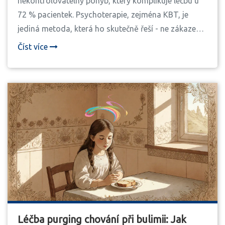
nekontrolovatelný pohyb, který komplikuje léčbu u
72 % pacientek. Psychoterapie, zejména KBT, je
jediná metoda, která ho skutečně řeší - ne zákazem,
ale pochopením.
Číst více
Léčba purging chování při bulimii: Jak