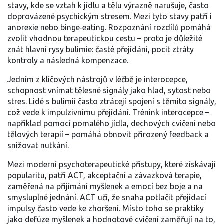
stavy, kde se vztah k jídlu a tělu výrazně narušuje, často
doprovázené psychickým stresem
. Mezi tyto stavy patří i
anorexie nebo binge‑eating. Rozpoznání rozdílů pomáhá
zvolit vhodnou terapeutickou cestu – proto je důležité
znát hlavní rysy bulimie: časté přejídání, pocit ztráty
kontroly a následná kompenzace.
Jedním z klíčových nástrojů v léčbě je
interocepce
,
schopnost vnímat tělesné signály jako hlad, sytost nebo
stres
. Lidé s bulimií často ztrácejí spojení s těmito signály,
což vede k impulzivnímu přejídání. Trénink interocepce –
například pomocí pomalého jídla, dechových cvičení nebo
tělových terapií – pomáhá obnovit přirozený feedback a
snižovat nutkání.
Mezi moderní psychoterapeutické přístupy, které získávají
popularitu, patří
ACT
,
akceptační a závazková terapie,
zaměřená na přijímání myšlenek a emocí bez boje a na
smysluplné jednání
. ACT učí, že snaha potlačit přejídací
impulsy často vede ke zhoršení. Místo toho se praktiky
jako defúze myšlenek a hodnotové cvičení zaměřují na to,