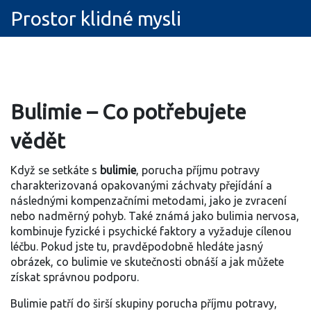
Prostor klidné mysli
Bulimie – Co potřebujete
vědět
Když se setkáte s
bulimie
,
porucha příjmu potravy
charakterizovaná opakovanými záchvaty přejídání a
následnými kompenzačními metodami, jako je zvracení
nebo nadměrný pohyb
. Také známá jako
bulimia nervosa
,
kombinuje fyzické i psychické faktory a vyžaduje cílenou
léčbu.
Pokud jste tu, pravděpodobně hledáte jasný
obrázek, co bulimie ve skutečnosti obnáší a jak můžete
získat správnou podporu.
Bulimie patří do širší skupiny
porucha příjmu potravy
,