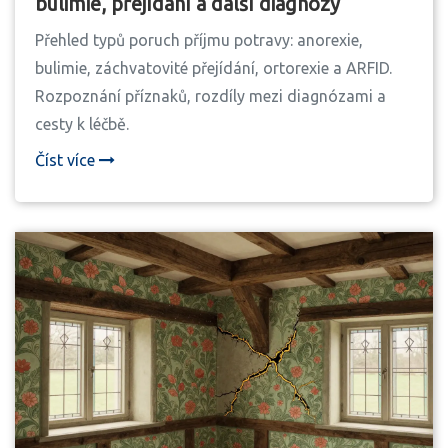
bulimie, přejídání a další diagnózy
Přehled typů poruch příjmu potravy: anorexie,
bulimie, záchvatovité přejídání, ortorexie a ARFID.
Rozpoznání příznaků, rozdíly mezi diagnózami a
cesty k léčbě.
Číst více