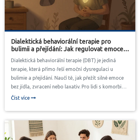
Dialektická behaviorální terapie pro
bulimii a přejídání: Jak regulovat emoce a
přerušit cyklus přejídání
Dialektická behaviorální terapie (DBT) je jediná
terapie, která přímo řeší emoční dysregulaci u
bulimie a přejídání. Naučí tě, jak přežít silné emoce
bez jídla, zvracení nebo laxativ. Pro lidi s komorbidní
poruchou osobnosti je to nejúčinnější metoda.
Číst více