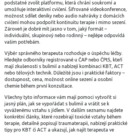
podstatné zvolit platformu, která chrání soukromí a
umožňuje interaktivní cvičení. Šifrované videokonference,
možnost sdílet deníky nebo audio nahrávky z domácích
cvičení mohou podpořit kontinuitu terapie i mimo sezení.
Zároveň je dobré mít jasno v tom, jaký formát –
individuální, skupinový nebo rodinný – nejlépe odpovídá
vašim potřebám.
Výběr správného terapeuta rozhoduje o úspěchu léčby.
Hledejte odborníky registrované u ČAP nebo ČPtS, kteří
mají zkušenosti s bulimií a nabízejí kombinaci KBT, ACT
nebo tělových technik. Důležité jsou i praktické faktory –
dostupnost, cena, možnost online sezení a osobní
chemie během první konzultace.
Všechny tyto informace vám mají pomoci vytvořit si
jasný plán, jak se vypořádat s bulimií a vrátit se k
vyváženému vztahu s jídlem. V dalším seznamu najdete
konkrétní články, které rozebírají toxické vztahy během
terapie, detailně popisují traumaterapii, nabízejí praktické
tipy pro KBT či ACT a ukazují, jak najít terapeuta ve