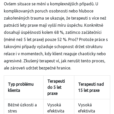
Ovšem situace se mění u komplexnějších případů. U
komplikovaných poruch osobnosti nebo hluboce
zakořeněných trauma se ukazuje, že terapeuti s více než
patnácti lety praxe mají vyšší míru úspěchu. Konkrétně
dosahují úspěšnosti kolem 68 %, zatímco začátečníci
(méně než 5 let praxe) pouze 52 %. Proč? Protože práce s
takovými případy vyžaduje schopnost držet strukturu
relace i v momentech, kdy klient reaguje chaoticky nebo
agresivně. Zkušený terapeut ví, jak nerušit tento proces,
ale zároveň udržet bezpečné hranice.
Terapeuti
Typ problému
Terapeuti nad
do 5 let
klienta
15 let praxe
praxe
Běžné úzkosti a
Vysoká
Vysoká
stres
efektivita
efektivita