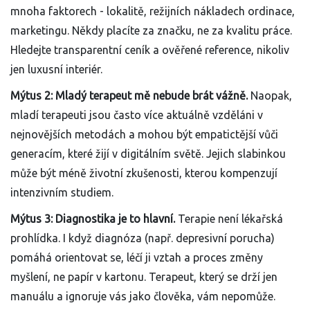
mnoha faktorech - lokalitě, režijních nákladech ordinace,
marketingu. Někdy placíte za značku, ne za kvalitu práce.
Hledejte transparentní ceník a ověřené reference, nikoliv
jen luxusní interiér.
Mýtus 2: Mladý terapeut mě nebude brát vážně.
Naopak,
mladí terapeuti jsou často více aktuálně vzděláni v
nejnovějších metodách a mohou být empatictější vůči
generacím, které žijí v digitálním světě. Jejich slabinkou
může být méně životní zkušenosti, kterou kompenzují
intenzivním studiem.
Mýtus 3: Diagnostika je to hlavní.
Terapie není lékařská
prohlídka. I když diagnóza (např. depresivní porucha)
pomáhá orientovat se, léčí ji vztah a proces změny
myšlení, ne papír v kartonu. Terapeut, který se drží jen
manuálu a ignoruje vás jako člověka, vám nepomůže.