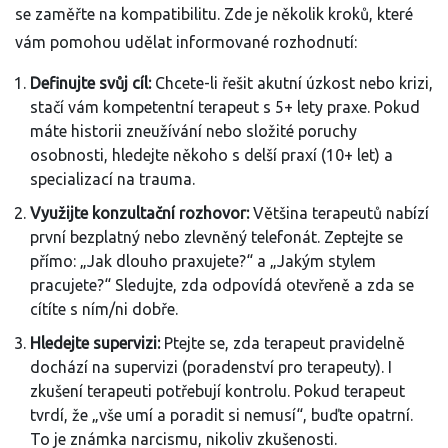
se zaměřte na kompatibilitu. Zde je několik kroků, které
vám pomohou udělat informované rozhodnutí:
Definujte svůj cíl:
Chcete-li řešit akutní úzkost nebo krizi,
stačí vám kompetentní terapeut s 5+ lety praxe. Pokud
máte historii zneužívání nebo složité poruchy
osobnosti, hledejte někoho s delší praxí (10+ let) a
specializací na trauma.
Využijte konzultační rozhovor:
Většina terapeutů nabízí
první bezplatný nebo zlevněný telefonát. Zeptejte se
přímo: „Jak dlouho praxujete?“ a „Jakým stylem
pracujete?“ Sledujte, zda odpovídá otevřeně a zda se
cítíte s ním/ni dobře.
Hledejte supervizi:
Ptejte se, zda terapeut pravidelně
dochází na supervizi (poradenství pro terapeuty). I
zkušení terapeuti potřebují kontrolu. Pokud terapeut
tvrdí, že „vše umí a poradit si nemusí“, buďte opatrní.
To je známka narcismu, nikoliv zkušenosti.