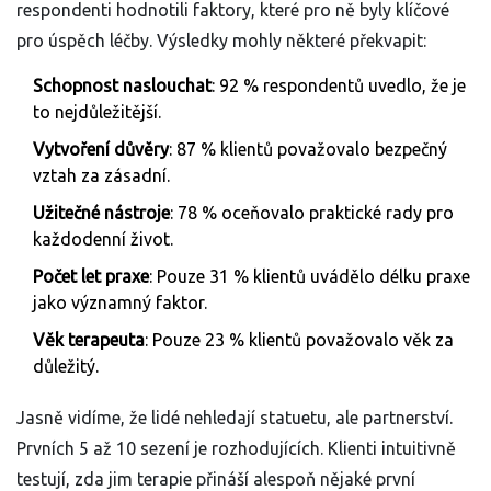
respondenti hodnotili faktory, které pro ně byly klíčové
pro úspěch léčby. Výsledky mohly některé překvapit:
Schopnost naslouchat
: 92 % respondentů uvedlo, že je
to nejdůležitější.
Vytvoření důvěry
: 87 % klientů považovalo bezpečný
vztah za zásadní.
Užitečné nástroje
: 78 % oceňovalo praktické rady pro
každodenní život.
Počet let praxe
: Pouze 31 % klientů uvádělo délku praxe
jako významný faktor.
Věk terapeuta
: Pouze 23 % klientů považovalo věk za
důležitý.
Jasně vidíme, že lidé nehledají statuetu, ale partnerství.
Prvních 5 až 10 sezení je rozhodujících. Klienti intuitivně
testují, zda jim terapie přináší alespoň nějaké první