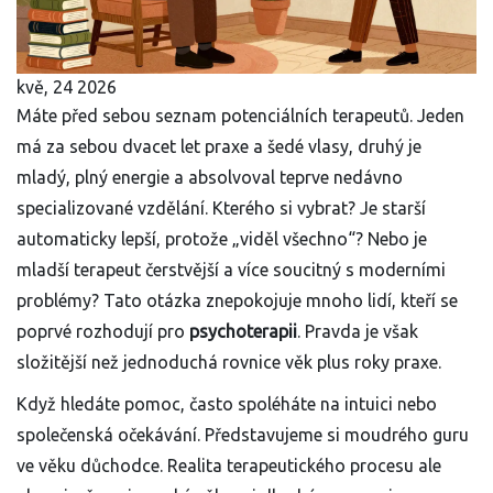
kvě, 24 2026
Máte před sebou seznam potenciálních terapeutů. Jeden
má za sebou dvacet let praxe a šedé vlasy, druhý je
mladý, plný energie a absolvoval teprve nedávno
specializované vzdělání. Kterého si vybrat? Je starší
automaticky lepší, protože „viděl všechno“? Nebo je
mladší terapeut čerstvější a více soucitný s moderními
problémy? Tato otázka znepokojuje mnoho lidí, kteří se
poprvé rozhodují pro
psychoterapii
. Pravda je však
složitější než jednoduchá rovnice věk plus roky praxe.
Když hledáte pomoc, často spoléháte na intuici nebo
společenská očekávání. Představujeme si moudrého guru
ve věku důchodce. Realita terapeutického procesu ale