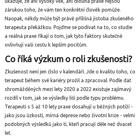
ukazuje, že ani vysoký věk, ani dlouhá praxe nejsou
zárukou toho, že vám ten konkrétní člověk pomůže.
Naopak, někdy může být právě přílišná jistoba zkušeného
terapeuta překážkou. Pojďme se podívat na to, co studie
a reálná praxe říkají o tom, jak tyto faktory skutečně
ovlivňují vaši cestu k lepším pocitům.
Co říká výzkum o roli zkušenosti?
Zkušenost není jen číslo v kalendáři. Jde o kvalitu toho, co
terapeut během své kariéry prožil a zpracoval. Podle dat
shromážděných mezi lety 2020 a 2022 existuje zajímavý
rozdíl v tom, jak se výsledky liší podle typu problému.
Terapeuti s 5 až 10 lety praxe dosahují u běžných potíží -
jako jsou úzkosti, mírná deprese nebo životní krize - velmi
podobných výsledků jako ti, kteří pracují déle než dvacet
let.