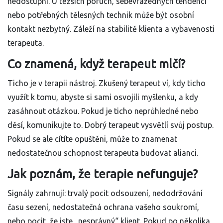
nedostupní. U těžších poruch, sebevražedných tendencí
nebo potřebných tělesných technik může být osobní
kontakt nezbytný. Záleží na stabilitě klienta a vybavenosti
terapeuta.
Co znamená, když terapeut mlčí?
Ticho je v terapii nástroj. Zkušený terapeut ví, kdy ticho
využít k tomu, abyste si sami osvojili myšlenku, a kdy
zasáhnout otázkou. Pokud je ticho neprůhledné nebo
děsí, komunikujte to. Dobrý terapeut vysvětlí svůj postup.
Pokud se ale cítíte opuštěni, může to znamenat
nedostatečnou schopnost terapeuta budovat alianci.
Jak poznám, že terapie nefunguje?
Signály zahrnují: trvalý pocit odsouzení, nedodržování
času sezení, nedostatečná ochrana vašeho soukromí,
nebo pocit, že jste „nesprávný“ klient. Pokud po několika