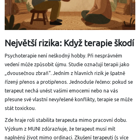
Největší rizika: Když terapie škodí
Psychoterapie není neškodný hobby. Při nesprávném
vedení může způsobit újmu. Studie označují terapii jako
„dvousečnou zbraň“. Jedním z hlavních rizik je špatně
řízený přenos a protipřenos. Jednoduše řečeno: pokud se
terapeut nechá unést vašimi emocemi nebo na vás
přesune své vlastní nevyřešené konflikty, terapie se může
stát toxickou.
Zde hraje roli stabilita terapeuta mimo pracovní dobu.
Výzkum z MUNI zdůrazňuje, že terapeut musí mít
naplněný život mimo ordinaci. Zkušení terapeuti (s více