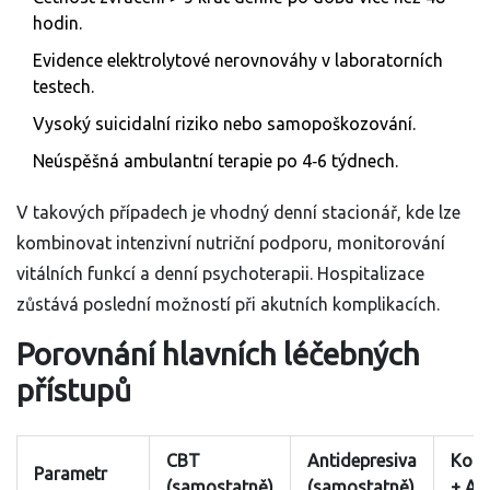
hodin.
Evidence elektrolytové nerovnováhy v laboratorních
testech.
Vysoký suicidalní riziko nebo samopoškozování.
Neúspěšná ambulantní terapie po 4‑6 týdnech.
V takových případech je vhodný denní stacionář, kde lze
kombinovat intenzivní nutriční podporu, monitorování
vitálních funkcí a denní psychoterapii. Hospitalizace
zůstává poslední možností při akutních komplikacích.
Porovnání hlavních léčebných
přístupů
CBT
Antidepresiva
Komb
Parametr
(samostatně)
(samostatně)
+ AD