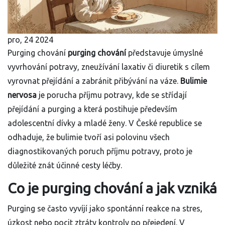
pro, 24 2024
Purging chování
purging chování
představuje úmyslné
vyvrhování potravy, zneužívání laxativ či diuretik s cílem
vyrovnat přejídání a zabránit přibývání na váze.
Bulimie
nervosa
je porucha příjmu potravy, kde se střídají
přejídání a purging a která postihuje především
adolescentní dívky a mladé ženy.
V České republice se
odhaduje, že bulimie tvoří asi polovinu všech
diagnostikovaných poruch příjmu potravy, proto je
důležité znát účinné cesty léčby.
Co je purging chování a jak vzniká
Purging se často vyvíjí jako spontánní reakce na stres,
úzkost nebo pocit ztráty kontroly po přejedení. V