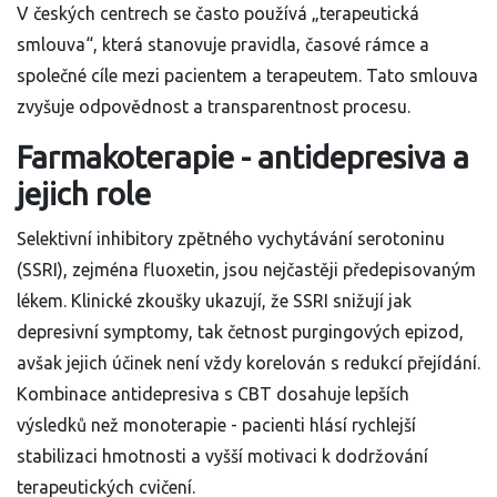
V českých centrech se často používá „terapeutická
smlouva“, která stanovuje pravidla, časové rámce a
společné cíle mezi pacientem a terapeutem. Tato smlouva
zvyšuje odpovědnost a transparentnost procesu.
Farmakoterapie - antidepresiva a
jejich role
Selektivní inhibitory zpětného vychytávání serotoninu
(SSRI), zejména fluoxetin, jsou nejčastěji předepisovaným
lékem. Klinické zkoušky ukazují, že SSRI snižují jak
depresivní symptomy, tak četnost purgingových epizod,
avšak jejich účinek není vždy korelován s redukcí přejídání.
Kombinace antidepresiva s CBT dosahuje lepších
výsledků než monoterapie - pacienti hlásí rychlejší
stabilizaci hmotnosti a vyšší motivaci k dodržování
terapeutických cvičení.