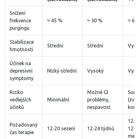
Snížení
frekvence
≈ 45 %
≈ 30 %
≈ 65
purgingu
Stabilizace
Střední
Střední
Vyso
hmotnosti
Účinek na
depresivní
Nízký‑střední
Vysoký
Vyso
symptomy
Riziko
Možné GI
Sumá
vedlejších
Minimální
problémy,
(zvýš
účinků
nespavost
kont
12‑2
Požadovaný
12‑20 sezení
12‑24 týdnů
12‑2
čas terapie
medi