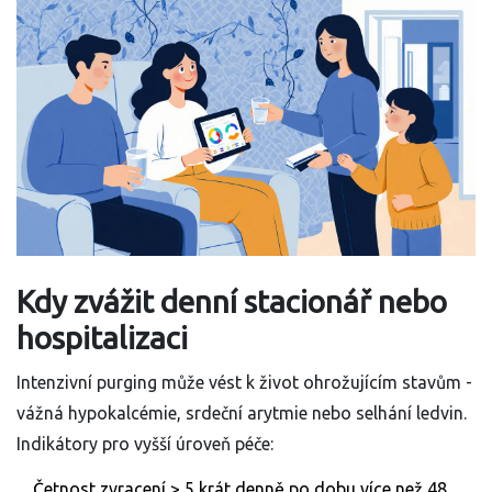
Kdy zvážit denní stacionář nebo
hospitalizaci
Intenzivní purging může vést k život ohrožujícím stavům -
vážná hypokalcémie, srdeční arytmie nebo selhání ledvin.
Indikátory pro vyšší úroveň péče:
Četnost zvracení > 5 krát denně po dobu více než 48