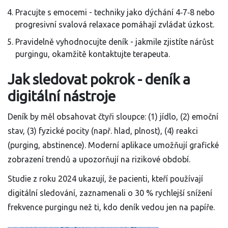
Pracujte s emocemi - techniky jako dýchání 4‑7‑8 nebo
progresivní svalová relaxace pomáhají zvládat úzkost.
Pravidelně vyhodnocujte deník - jakmile zjistíte nárůst
purgingu, okamžitě kontaktujte terapeuta.
Jak sledovat pokrok - deník a
digitální nástroje
Deník by měl obsahovat čtyři sloupce: (1) jídlo, (2) emoční
stav, (3) fyzické pocity (např. hlad, plnost), (4) reakci
(purging, abstinence). Moderní aplikace umožňují grafické
zobrazení trendů a upozorňují na rizikové období.
Studie z roku 2024 ukazují, že pacienti, kteří používají
digitální sledování, zaznamenali o 30 % rychlejší snížení
frekvence purgingu než ti, kdo deník vedou jen na papíře.