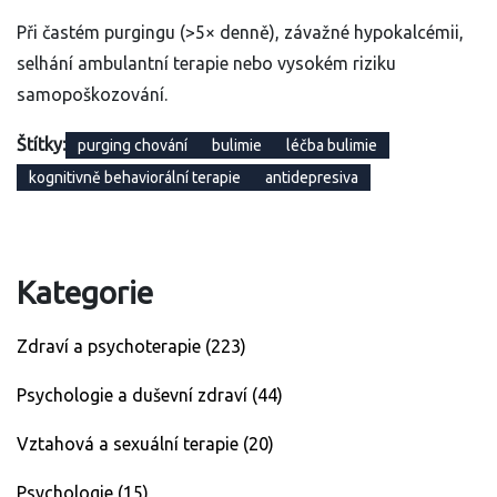
Při častém purgingu (>5× denně), závažné hypokalcémii,
selhání ambulantní terapie nebo vysokém riziku
samopoškozování.
Štítky:
purging chování
bulimie
léčba bulimie
kognitivně behaviorální terapie
antidepresiva
Kategorie
Zdraví a psychoterapie
(223)
Psychologie a duševní zdraví
(44)
Vztahová a sexuální terapie
(20)
Psychologie
(15)