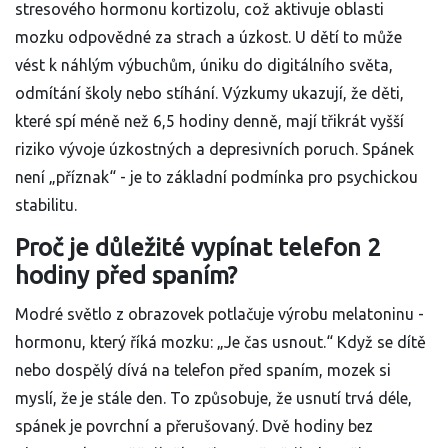
stresového hormonu kortizolu, což aktivuje oblasti
mozku odpovědné za strach a úzkost. U dětí to může
vést k náhlým výbuchům, úniku do digitálního světa,
odmítání školy nebo stíhání. Výzkumy ukazují, že děti,
které spí méně než 6,5 hodiny denně, mají třikrát vyšší
riziko vývoje úzkostných a depresivních poruch. Spánek
není „příznak“ - je to základní podmínka pro psychickou
stabilitu.
Proč je důležité vypínat telefon 2
hodiny před spaním?
Modré světlo z obrazovek potlačuje výrobu melatoninu -
hormonu, který říká mozku: „Je čas usnout.“ Když se dítě
nebo dospělý dívá na telefon před spaním, mozek si
myslí, že je stále den. To způsobuje, že usnutí trvá déle,
spánek je povrchní a přerušovaný. Dvě hodiny bez