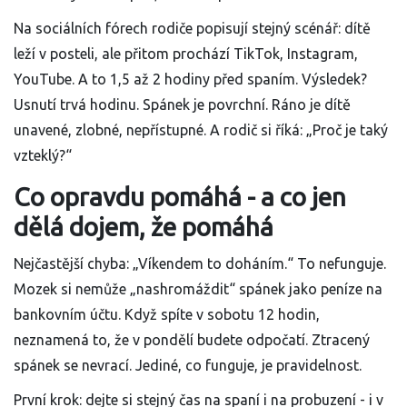
Na sociálních fórech rodiče popisují stejný scénář: dítě
leží v posteli, ale přitom prochází TikTok, Instagram,
YouTube. A to 1,5 až 2 hodiny před spaním. Výsledek?
Usnutí trvá hodinu. Spánek je povrchní. Ráno je dítě
unavené, zlobné, nepřístupné. A rodič si říká: „Proč je taký
vzteklý?“
Co opravdu pomáhá - a co jen
dělá dojem, že pomáhá
Nejčastější chyba: „Víkendem to doháním.“ To nefunguje.
Mozek si nemůže „nashromáždit“ spánek jako peníze na
bankovním účtu. Když spíte v sobotu 12 hodin,
neznamená to, že v pondělí budete odpočatí. Ztracený
spánek se nevrací. Jediné, co funguje, je pravidelnost.
První krok: dejte si stejný čas na spaní i na probuzení - i v