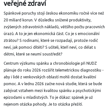
veřejné zdraví
Spánkové poruchy stojí českou ekonomiku ročně více než
20 miliard korun. V důsledku snížené produktivity,
zvýšených zdravotních nákladů, většího počtu pracovních
úrazů. A to je jen ekonomická část. Co je s emocionální
ztrátou? S rodinami, které se rozpadají, protože rodič
neví, jak pomoci dítěti? S učiteli, kteří neví, co dělat s
dětmi, které se neumí soustředit?
Centrum výzkumu spánku a chronobiologie při NUDZ
plánuje do roku 2026 rozšířit telemetrickou diagnostiku -
aby i lidé z venkovských oblastí mohli dostat kvalitní
pomoc. A v lednu 2026 začne nová studie, která se bude
zabývat vztahem mezi kvalitou spánku a psychotickými
epizodami u mladistvých. To je důkaz: spánek je už
nejenom otázka pohody. Je to otázka přežití.