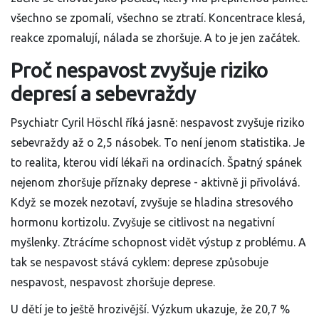
všechno se zpomalí, všechno se ztratí. Koncentrace klesá,
reakce zpomalují, nálada se zhoršuje. A to je jen začátek.
Proč nespavost zvyšuje riziko
depresí a sebevraždy
Psychiatr Cyril Höschl říká jasně: nespavost zvyšuje riziko
sebevraždy až o 2,5 násobek. To není jenom statistika. Je
to realita, kterou vidí lékaři na ordinacích. Špatný spánek
nejenom zhoršuje příznaky deprese - aktivně ji přivolává.
Když se mozek nezotaví, zvyšuje se hladina stresového
hormonu kortizolu. Zvyšuje se citlivost na negativní
myšlenky. Ztrácíme schopnost vidět výstup z problému. A
tak se nespavost stává cyklem: deprese způsobuje
nespavost, nespavost zhoršuje deprese.
U dětí je to ještě hrozivější. Výzkum ukazuje, že 20,7 %