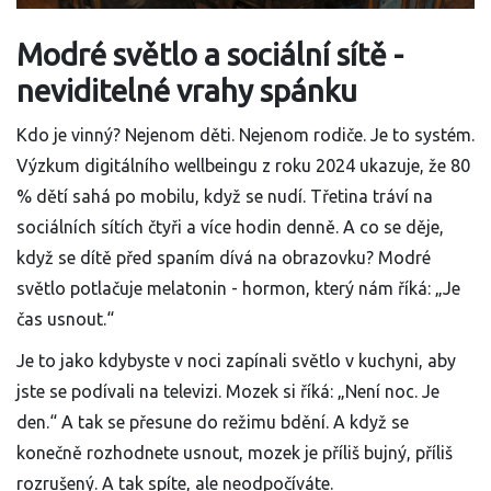
Modré světlo a sociální sítě -
neviditelné vrahy spánku
Kdo je vinný? Nejenom děti. Nejenom rodiče. Je to systém.
Výzkum digitálního wellbeingu z roku 2024 ukazuje, že 80
% dětí sahá po mobilu, když se nudí. Třetina tráví na
sociálních sítích čtyři a více hodin denně. A co se děje,
když se dítě před spaním dívá na obrazovku? Modré
světlo potlačuje melatonin - hormon, který nám říká: „Je
čas usnout.“
Je to jako kdybyste v noci zapínali světlo v kuchyni, aby
jste se podívali na televizi. Mozek si říká: „Není noc. Je
den.“ A tak se přesune do režimu bdění. A když se
konečně rozhodnete usnout, mozek je příliš bujný, příliš
rozrušený. A tak spíte, ale neodpočíváte.