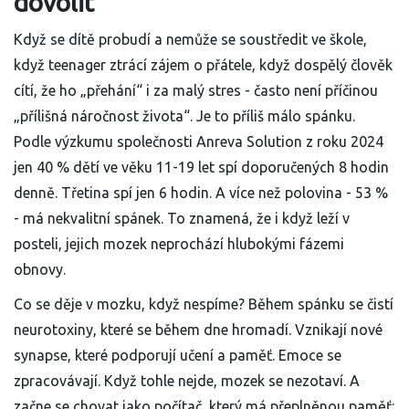
dovolit
Když se dítě probudí a nemůže se soustředit ve škole,
když teenager ztrácí zájem o přátele, když dospělý člověk
cítí, že ho „přehání“ i za malý stres - často není příčinou
„přílišná náročnost života“. Je to příliš málo spánku.
Podle výzkumu společnosti Anreva Solution z roku 2024
jen 40 % dětí ve věku 11-19 let spí doporučených 8 hodin
denně. Třetina spí jen 6 hodin. A více než polovina - 53 %
- má nekvalitní spánek. To znamená, že i když leží v
posteli, jejich mozek neprochází hlubokými fázemi
obnovy.
Co se děje v mozku, když nespíme? Během spánku se čistí
neurotoxiny, které se během dne hromadí. Vznikají nové
synapse, které podporují učení a paměť. Emoce se
zpracovávají. Když tohle nejde, mozek se nezotaví. A
začne se chovat jako počítač, který má přeplněnou paměť: