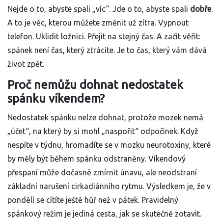
Nejde o to, abyste spali „víc“. Jde o to, abyste spali
dobře
.
A to je věc, kterou můžete změnit už zítra. Vypnout
telefon. Uklidit ložnici. Přejít na stejný čas. A začít věřit:
spánek není čas, který ztrácíte. Je to čas, který vám dává
život zpět.
Proč nemůžu dohnat nedostatek
spánku víkendem?
Nedostatek spánku nelze dohnat, protože mozek nemá
„účet“, na který by si mohl „naspořit“ odpočinek. Když
nespíte v týdnu, hromadíte se v mozku neurotoxiny, které
by měly být během spánku odstraněny. Víkendový
přespaní může dočasně zmírnit únavu, ale neodstraní
základní narušení cirkadiánního rytmu. Výsledkem je, že v
pondělí se cítíte ještě hůř než v pátek. Pravidelný
spánkový režim je jediná cesta, jak se skutečně zotavit.