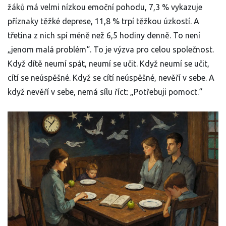
žáků má velmi nízkou emoční pohodu, 7,3 % vykazuje
příznaky těžké deprese, 11,8 % trpí těžkou úzkostí. A
třetina z nich spí méně než 6,5 hodiny denně. To není
„jenom malá problém“. To je výzva pro celou společnost.
Když dítě neumí spát, neumí se učit. Když neumí se učit,
cítí se neúspěšné. Když se cítí neúspěšné, nevěří v sebe. A
když nevěří v sebe, nemá sílu říct: „Potřebuji pomoct.“