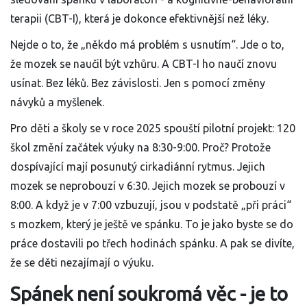
terapii (CBT-I), která je dokonce efektivnější než léky.
Nejde o to, že „někdo má problém s usnutím“. Jde o to,
že mozek se naučil být vzhůru. A CBT-I ho naučí znovu
usínat. Bez léků. Bez závislosti. Jen s pomocí změny
návyků a myšlenek.
Pro děti a školy se v roce 2025 spouští pilotní projekt: 120
škol změní začátek výuky na 8:30-9:00. Proč? Protože
dospívající mají posunutý cirkadiánní rytmus. Jejich
mozek se neprobouzí v 6:30. Jejich mozek se probouzí v
8:00. A když je v 7:00 vzbuzují, jsou v podstatě „při práci“
s mozkem, který je ještě ve spánku. To je jako byste se do
práce dostavili po třech hodinách spánku. A pak se divíte,
že se děti nezajímají o výuku.
Spánek není soukromá věc - je to