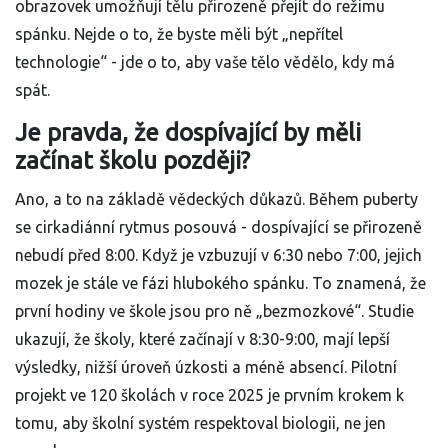
obrazovek umožňují tělu přirozeně přejít do režimu
spánku. Nejde o to, že byste měli být „nepřítel
technologie“ - jde o to, aby vaše tělo vědělo, kdy má
spát.
Je pravda, že dospívající by měli
začínat školu později?
Ano, a to na základě vědeckých důkazů. Během puberty
se cirkadiánní rytmus posouvá - dospívající se přirozeně
nebudí před 8:00. Když je vzbuzují v 6:30 nebo 7:00, jejich
mozek je stále ve fázi hlubokého spánku. To znamená, že
první hodiny ve škole jsou pro ně „bezmozkové“. Studie
ukazují, že školy, které začínají v 8:30-9:00, mají lepší
výsledky, nižší úroveň úzkosti a méně absencí. Pilotní
projekt ve 120 školách v roce 2025 je prvním krokem k
tomu, aby školní systém respektoval biologii, ne jen