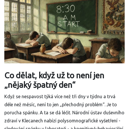
Co dělat, když už to není jen
„nějaký špatný den“
Když se nespavost týká více než tři dny v týdnu a trvá
déle než měsíc, není to jen „přechodný problém“. Je to
porucha spánku. A ta se dá léčit. Národní ústav duševního
zdraví v Klecanech nabízí polysomnografické vyšetření -
sledování spánku v laboratoři - a kognitivně-behaviorální