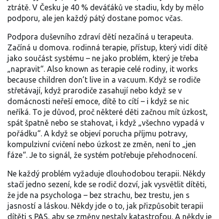
ztrátě. V Česku je 40 % deváťáků ve stadiu, kdy by mělo
podporu, ale jen každý pátý dostane pomoc včas.
Podpora duševního zdraví dětí nezačíná u terapeuta.
Začíná u domova.
rodinná terapie
,
přístup, který vidí dítě
jako součást systému – ne jako problém, který je třeba
„napravit“
. Also known as
terapie celé rodiny
, it works
because children don’t live in a vacuum.
Když se rodiče
střetávají, když prarodiče zasahují nebo když se v
domácnosti neřeší emoce, dítě to cítí – i když se nic
neříká. To je důvod, proč některé děti začnou mít úzkost,
spát špatně nebo se stahovat, i když „všechno vypadá v
pořádku“. A když se objeví porucha příjmu potravy,
kompulzivní cvičení nebo úzkost ze změn, není to „jen
fáze“. Je to signál, že systém potřebuje přehodnocení.
Ne každý problém vyžaduje dlouhodobou terapii. Někdy
stačí jedno sezení, kde se rodič dozví, jak vysvětlit dítěti,
že jde na psychologa – bez strachu, bez trestu, jen s
jasností a láskou. Někdy jde o to, jak přizpůsobit terapii
dítěti s PAS, aby se změny nestaly katastrofou. A někdy je