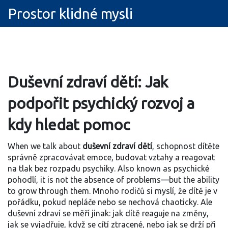
Prostor klidné mysli
Duševní zdraví dětí: Jak
podpořit psychický rozvoj a
kdy hledat pomoc
When we talk about
duševní zdraví dětí
,
schopnost dítěte
správně zpracovávat emoce, budovat vztahy a reagovat
na tlak bez rozpadu psychiky
. Also known as
psychické
pohodlí
, it is not the absence of problems—but the ability
to grow through them.
Mnoho rodičů si myslí, že dítě je v
pořádku, pokud nepláče nebo se nechová chaoticky. Ale
duševní zdraví se měří jinak: jak dítě reaguje na změny,
jak se vyjadřuje, když se cítí ztracené, nebo jak se drží při