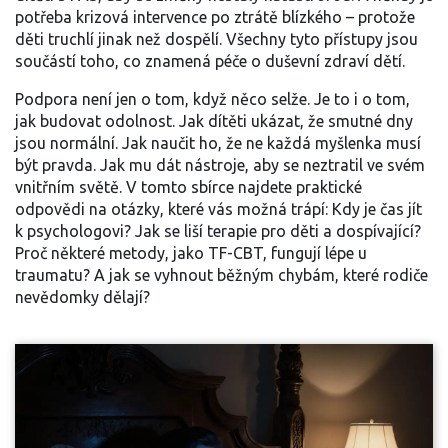
potřeba krizová intervence po ztrátě blízkého – protože
děti truchlí jinak než dospělí. Všechny tyto přístupy jsou
součástí toho, co znamená péče o duševní zdraví dětí.
Podpora není jen o tom, když něco selže. Je to i o tom,
jak budovat odolnost. Jak dítěti ukázat, že smutné dny
jsou normální. Jak naučit ho, že ne každá myšlenka musí
být pravda. Jak mu dát nástroje, aby se neztratil ve svém
vnitřním světě. V tomto sbírce najdete praktické
odpovědi na otázky, které vás možná trápí: Kdy je čas jít
k psychologovi? Jak se liší terapie pro děti a dospívající?
Proč některé metody, jako TF-CBT, fungují lépe u
traumatu? A jak se vyhnout běžným chybám, které rodiče
nevědomky dělají?