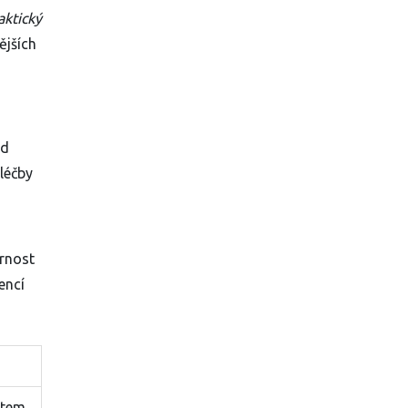
aktický
ějších
od
 léčby
ornost
encí
utem