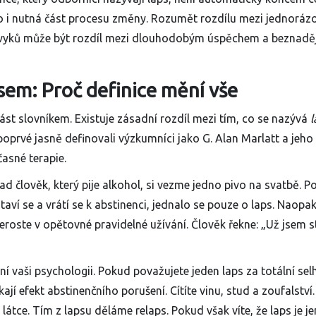
asto i nutná část procesu změny. Rozumět rozdílu mezi jednorá
ávyků může být rozdíl mezi dlouhodobým úspěchem a beznad
sem: Proč definice mění vše
t slovníkem. Existuje zásadní rozdíl mezi tím, co se nazývá
l
 poprvé jasně definovali výzkumníci jako G. Alan Marlatt a jeho
časné terapie.
ad člověk, který pije alkohol, si vezme jedno pivo na svatbě. P
taví se a vrátí se k abstinenci, jednalo se pouze o laps. Naopa
eroste v opětovné pravidelné užívání. Člověk řekne: „Už jsem s
ní vaši psychologii. Pokud považujete jeden laps za totální sel
kají
efekt abstinenčního porušení
. Cítíte vinu, stud a zoufalství.
átce. Tím z lapsu děláme relaps. Pokud však víte, že laps je je