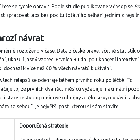
ůžete se rychle opravit. Podle studie publikované v časopise
Pr
 zpracovat laps bez pocitu totálního selhání jedním z nejsiln
hrozí návrat
oměrně rozloženo v čase. Data z české praxe, včetně statistik 
í, ukazují jasný vzorec. Prvních 90 dní po ukončení intenzivní
í dochází k více než 60 % všech návratů k užívání.
 všech relapsů se odehraje během prvního roku po léčbě. To
značuje to, že prvních dvanáct měsíců vyžaduje maximální poz
ledá staré cesty dopaminové odměny a tělo se vyrovnává s abs
 mám za sebou“, je největší past, kterou si sám stavíte.
Doporučená strategie
Denní kontrola, denní skupiny, úzký kontakt s terape