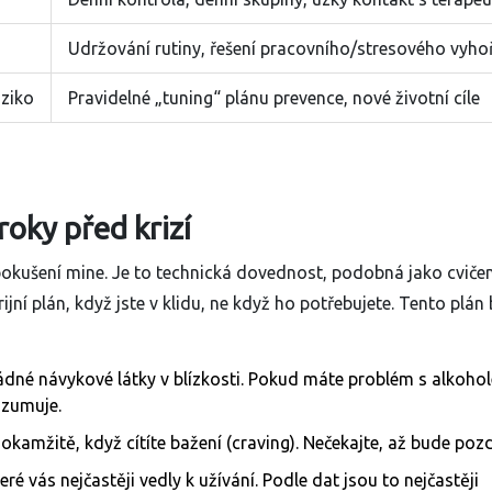
Udržování rutiny, řešení pracovního/stresového vyho
iziko
Pravidelné „tuning“ plánu prevence, nové životní cíle
roky před krizí
pokušení mine. Je to technická dovednost, podobná jako cvičen
ijní plán
, když jste v klidu, ne když ho potřebujete. Tento plán
ádné návykové látky v blízkosti. Pokud máte problém s alkoho
nzumuje.
 okamžitě, když cítíte bažení (craving). Nečekajte, až bude poz
eré vás nejčastěji vedly k užívání. Podle dat jsou to nejčastěji