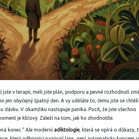
yli jste v terapii, měli jste plán, podporu a pevné rozhodnutí zm
ebo jen obyčejný špatný den. A vy uděláte to, čemu jste se chtěli
nu dávku. V okamžiku nastupuje panika. Pocit, že jste všechno
 moment je klíčový. Záleží na tom, jak ho zhodnotíte.
mená konec.“ Ale moderní
adiktologie
, která se opírá o důkazy, t
nce, který odborníci nazývají laps, není automaticky koncem c