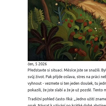
čen, 5 2026
Představte si situaci. Měsíce jste se snažili. B
svůj život. Pak přijde oslava, stres na práci n
vyhnout - vezmete si ten jeden doušek, tu jed
pokazili, že jste slabí a že je už pozdě. Tento
Tradiční pohled často říká: „Jedno užití zna
opak. Návrat k užívání po krátké době abstine