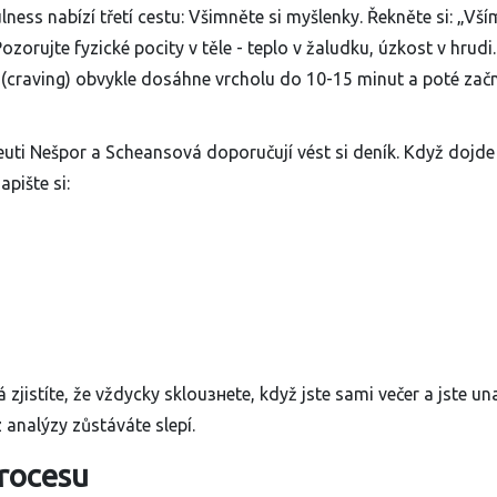
lness nabízí třetí cestu: Všimněte si myšlenky. Řekněte si: „V
Pozorujte fyzické pocity v těle - teplo v žaludku, úzkost v hrudi
ní (craving) obvykle dosáhne vrcholu do 10-15 minut a poté zač
euti Nešpor a Scheansová doporučují vést si deník. Když dojde
pište si:
jistíte, že vždycky sklouзнete, když jste sami večer a jste un
z analýzy zůstáváte slepí.
procesu