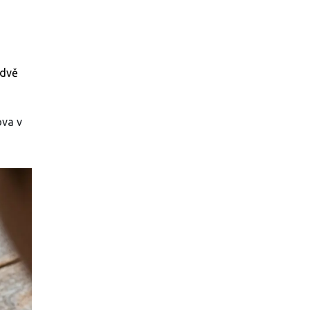
 dvě
ova v