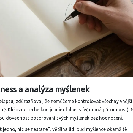
lness a analýza myšlenek
relapsu, zdůrazňoval, že nemůžeme kontrolovat všechny vnější
ně. Klíčovou technikou je
mindfulness
(vědomá přítomnost). 
ickou dovednost pozorování svých myšlenek bez hodnocení.
 jedno, nic se nestane“, většina lidí buď myšlence okamžitě