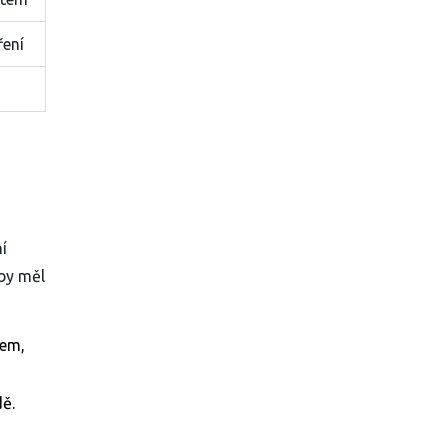
ření
í
 by měl
lem,
dě.