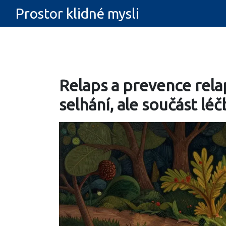
Prostor klidné mysli
Relaps a prevence relap
selhání, ale součást léč