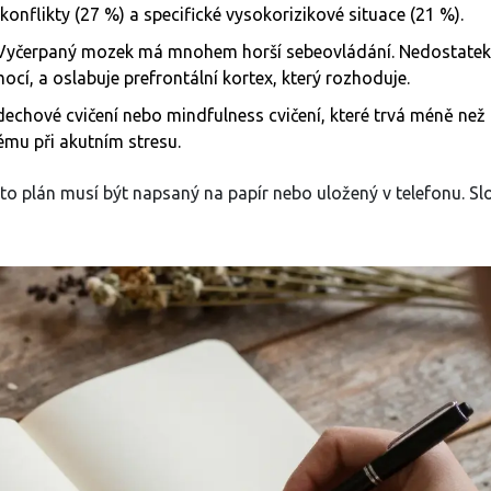
onflikty (27 %) a specifické vysokorizikové situace (21 %).
. Vyčerpaný mozek má mnohem horší sebeovládání. Nedostatek
ocí, a oslabuje prefrontální kortex, který rozhoduje.
echové cvičení nebo mindfulness cvičení, které trvá méně než
ému při akutním stresu.
nto plán musí být napsaný na papír nebo uložený v telefonu. Sl