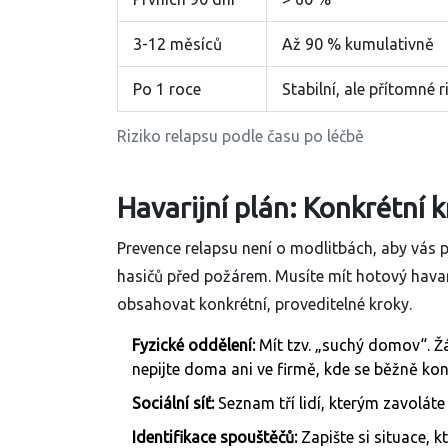
3-12 měsíců
Až 90 % kumulativně
Po 1 roce
Stabilní, ale přítomné r
Riziko relapsu podle času po léčbě
Havarijní plán: Konkrétní k
Prevence relapsu není o modlitbách, aby vás 
hasičů před požárem. Musíte mít hotový
havar
obsahovat konkrétní, proveditelné kroky.
Fyzické oddělení:
Mít tzv. „suchý domov“. Ž
nepijte doma ani ve firmě, kde se běžně ko
Sociální síť:
Seznam tří lidí, kterým zavoláte
Identifikace spouštěčů:
Zapište si situace, kt