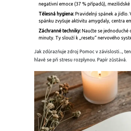
negativní emoce (37 % případů), mezilidské k
Tělesná hygiena:
Pravidelný spánek a jídlo
spánku zvyšuje aktivitu amygdaly, centra em
Záchranné techniky:
Naučte se jednoduché d
minuty. Ty slouží k „resetu“ nervového syst
Jak zdůrazňuje zdroj Pomoc v závislosti..., te
hlavě se při stresu rozplynou. Papír zůstává.