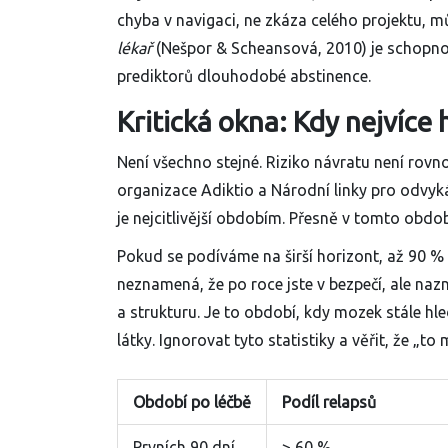
chyba v navigaci, ne zkáza celého projektu, m
lékař
(Nešpor & Scheansová, 2010) je schopnost
prediktorů dlouhodobé abstinence.
Kritická okna: Kdy nejvíce 
Není všechno stejné. Riziko návratu není rovn
organizace Adiktio a Národní linky pro odvykán
je nejcitlivější obdobím. Přesně v tomto obdob
Pokud se podíváme na širší horizont, až 90 %
neznamená, že po roce jste v bezpečí, ale na
a strukturu. Je to období, kdy mozek stále h
látky. Ignorovat tyto statistiky a věřit, že „to
Období po léčbě
Podíl relapsů
Prvních 90 dní
> 60 %