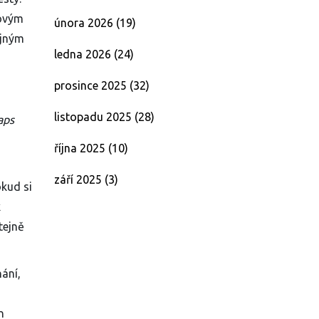
zovým
února 2026
(19)
ějným
ledna 2026
(24)
prosince 2025
(32)
listopadu 2025
(28)
aps
října 2025
(10)
září 2025
(3)
okud si
k
tejně
hání,
n