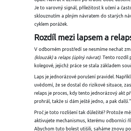
Je to varovný signál, příležitost k učení a č
sklouznutím a plným návratem do starých n
cyklem porážek.
Rozdíl mezi lapsem a relap
V odborném prostředí se nesmíme nechat zmás
(klouzák)
a
relaps (úplný návrat)
. Tento rozdíl
kolegové, jejichž práce se stala základem sou
Laps
je jednorázové porušení pravidel. Napříkl
uvědomí, že se dostal do rizikové situace, zas
relaps
je proces, kdy tento jednorázový akt př
prohrál, takže si dám ještě jedno, a pak další.“
Proč je toto rozlišení tak důležité? Protože mě
aktivujete mechanismus, kterému odborníci ří
Abychom tuto bolest utišili, saháme znovu po l