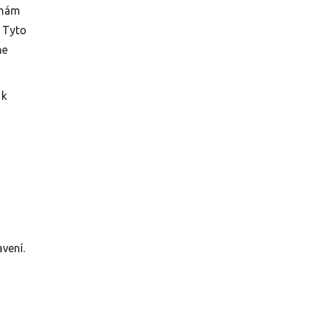
šímám
. Tyto
ne
 k
avení.