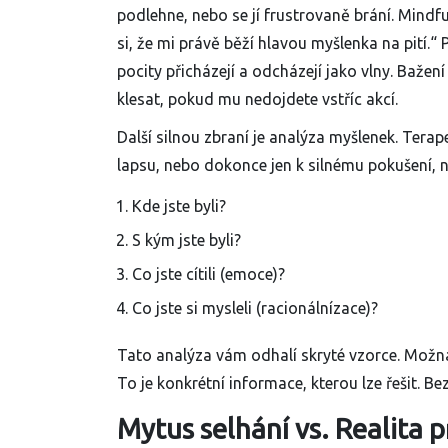
podlehne, nebo se jí frustrovaně brání. Mindfu
si, že mi právě běží hlavou myšlenka na pití.“ 
pocity přicházejí a odcházejí jako vlny. Baže
klesat, pokud mu nedojdete vstříc akcí.
Další silnou zbraní je
analýza myšlenek
. Terap
lapsu, nebo dokonce jen k silnému pokušení, na
Kde jste byli?
S kým jste byli?
Co jste cítili (emoce)?
Co jste si mysleli (racionálnízace)?
Tato analýza vám odhalí skryté vzorce. Možná z
To je konkrétní informace, kterou lze řešit. Be
Mytus selhání vs. Realita 