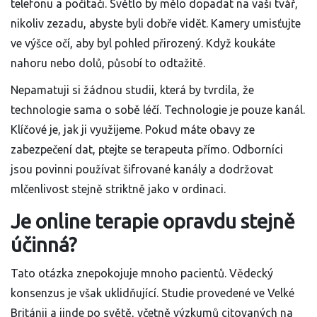
telefonu a počítači. Světlo by mělo dopadat na vaši tvář,
nikoliv zezadu, abyste byli dobře vidět. Kamery umisťujte
ve výšce očí, aby byl pohled přirozený. Když koukáte
nahoru nebo dolů, působí to odtažitě.
Nepamatuji si žádnou studii, která by tvrdila, že
technologie sama o sobě léčí. Technologie je pouze kanál.
Klíčové je, jak ji využijeme. Pokud máte obavy ze
zabezpečení dat, ptejte se terapeuta přímo. Odborníci
jsou povinni používat šifrované kanály a dodržovat
mlčenlivost stejně striktně jako v ordinaci.
Je online terapie opravdu stejně
účinná?
Tato otázka znepokojuje mnoho pacientů. Vědecký
konsenzus je však uklidňující. Studie provedené ve Velké
Británii a jinde po světě, včetně výzkumů citovaných na