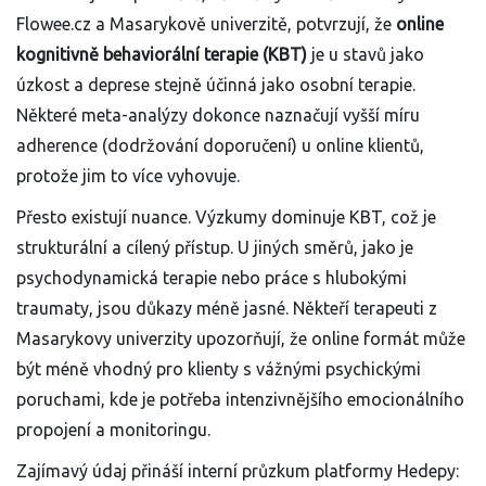
Flowee.cz a Masarykově univerzitě, potvrzují, že
online
kognitivně behaviorální terapie (KBT)
je u stavů jako
úzkost a deprese stejně účinná jako osobní terapie.
Některé meta-analýzy dokonce naznačují vyšší míru
adherence (dodržování doporučení) u online klientů,
protože jim to více vyhovuje.
Přesto existují nuance. Výzkumy dominuje KBT, což je
strukturální a cílený přístup. U jiných směrů, jako je
psychodynamická terapie nebo práce s hlubokými
traumaty, jsou důkazy méně jasné. Někteří terapeuti z
Masarykovy univerzity upozorňují, že online formát může
být méně vhodný pro klienty s vážnými psychickými
poruchami, kde je potřeba intenzivnějšího emocionálního
propojení a monitoringu.
Zajímavý údaj přináší interní průzkum platformy Hedepy: