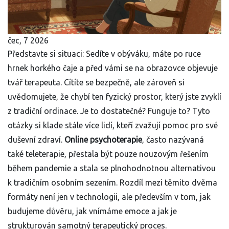
čec, 7 2026
Představte si situaci: Sedíte v obýváku, máte po ruce
hrnek horkého čaje a před vámi se na obrazovce objevuje
tvář terapeuta. Cítíte se bezpečně, ale zároveň si
uvědomujete, že chybí ten fyzický prostor, který jste zvyklí
z tradiční ordinace. Je to dostatečné? Funguje to? Tyto
otázky si klade stále více lidí, kteří zvažují pomoc pro své
duševní zdraví.
Online psychoterapie
, často nazývaná
také
teleterapie
, přestala být pouze nouzovým řešením
během pandemie a stala se plnohodnotnou alternativou
k
tradičním osobním sezením
.
Rozdíl mezi těmito dvěma
formáty není jen v technologii, ale především v tom, jak
budujeme důvěru, jak vnímáme emoce a jak je
strukturován samotný terapeutický proces.