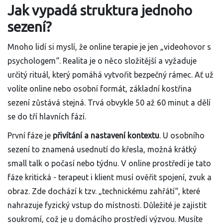
Jak vypadá struktura jednoho
sezení?
Mnoho lidí si myslí, že online terapie je jen „videohovor s
psychologem“. Realita je o něco složitější a vyžaduje
určitý rituál, který pomáhá vytvořit bezpečný rámec. Ať už
volíte online nebo osobní formát, základní kostřina
sezení zůstává stejná. Trvá obvykle 50 až 60 minut a dělí
se do tří hlavních fází.
První fáze je
přivítání a nastavení kontextu
. U osobního
sezení to znamená usednutí do křesla, možná krátký
small talk o počasí nebo týdnu. V online prostředí je tato
fáze kritická - terapeut i klient musí ověřit spojení, zvuk a
obraz. Zde dochází k tzv. „technickému zahřátí“, které
nahrazuje fyzický vstup do místnosti. Důležité je zajistit
soukromí, což je u domácího prostředí výzvou. Musíte