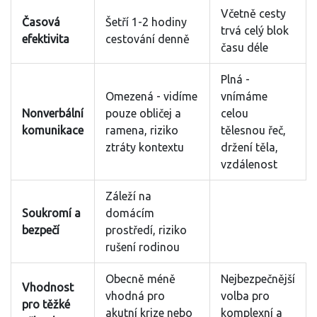
Včetně cesty
Časová
Šetří 1-2 hodiny
trvá celý blok
efektivita
cestování denně
času déle
Plná -
Omezená - vidíme
vnímáme
Nonverbální
pouze obličej a
celou
komunikace
ramena, riziko
tělesnou řeč,
ztráty kontextu
držení těla,
vzdálenost
Záleží na
Soukromí a
domácím
bezpečí
prostředí, riziko
rušení rodinou
Obecně méně
Nejbezpečnější
Vhodnost
vhodná pro
volba pro
pro těžké
akutní krize nebo
komplexní a