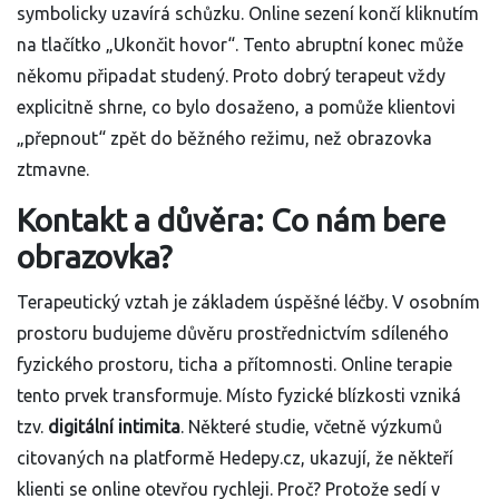
symbolicky uzavírá schůzku. Online sezení končí kliknutím
na tlačítko „Ukončit hovor“. Tento abruptní konec může
někomu připadat studený. Proto dobrý terapeut vždy
explicitně shrne, co bylo dosaženo, a pomůže klientovi
„přepnout“ zpět do běžného režimu, než obrazovka
ztmavne.
Kontakt a důvěra: Co nám bere
obrazovka?
Terapeutický vztah je základem úspěšné léčby. V osobním
prostoru budujeme důvěru prostřednictvím sdíleného
fyzického prostoru, ticha a přítomnosti. Online terapie
tento prvek transformuje. Místo fyzické blízkosti vzniká
tzv.
digitální intimita
. Některé studie, včetně výzkumů
citovaných na platformě Hedepy.cz, ukazují, že někteří
klienti se online otevřou rychleji. Proč? Protože sedí v