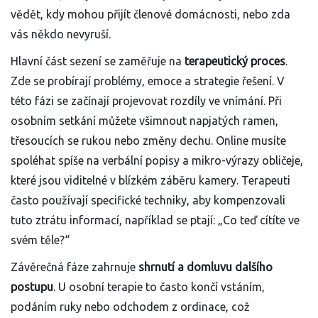
vědět, kdy mohou přijít členové domácnosti, nebo zda
vás někdo nevyruší.
Hlavní část sezení se zaměřuje na
terapeutický proces
.
Zde se probírají problémy, emoce a strategie řešení. V
této fázi se začínají projevovat rozdíly ve vnímání. Při
osobním setkání můžete všimnout napjatých ramen,
třesoucích se rukou nebo změny dechu. Online musíte
spoléhat spíše na verbální popisy a mikro-výrazy obličeje,
které jsou viditelné v blízkém záběru kamery. Terapeuti
často používají specifické techniky, aby kompenzovali
tuto ztrátu informací, například se ptají: „Co teď cítíte ve
svém těle?“
Závěrečná fáze zahrnuje
shrnutí a domluvu dalšího
postupu
. U osobní terapie to často končí vstáním,
podáním ruky nebo odchodem z ordinace, což