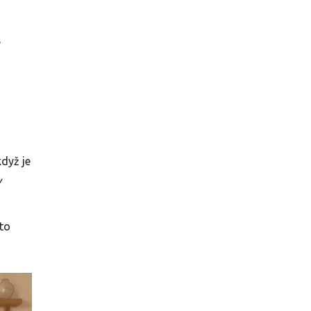
,
když je
y
ato