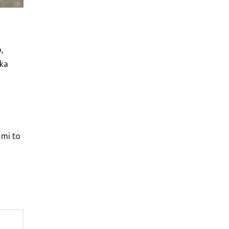
,
ěka
 mi to