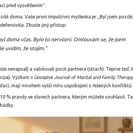
cí před vysvětlením“.
pozdě doma. Vaše první impulzivní myšlenka je: „Byl jsem pozdě
defensivita. Zkuste jiný přístup:
byl doma včas. Bylo to nervózní. Omlouvám se, že jsem
le uvidím, že stojím.”
 jste nenapsal) a validovali pocit partnera (strach). Teprve teď, 
zácpa). Výzkum v časopise
Journal of Marital and Family Therap
alidací, mají mnohem vyšší míru uspokojení z řešených konfliktů.
h 10 % pravdy ve slovech partnera, kterým můžete souhlasit. T
 hádky.