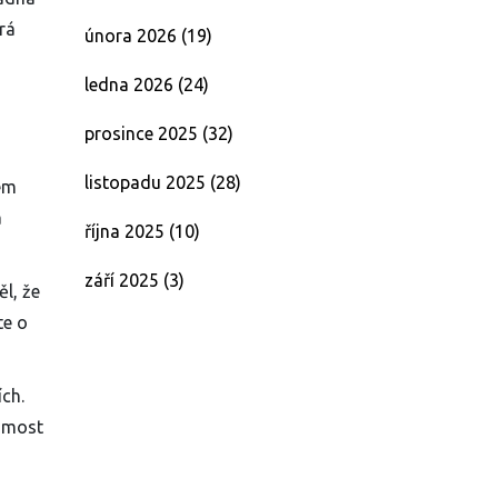
rá
února 2026
(19)
ledna 2026
(24)
prosince 2025
(32)
listopadu 2025
(28)
hem
a
října 2025
(10)
září 2025
(3)
l, že
te o
ích.
e most