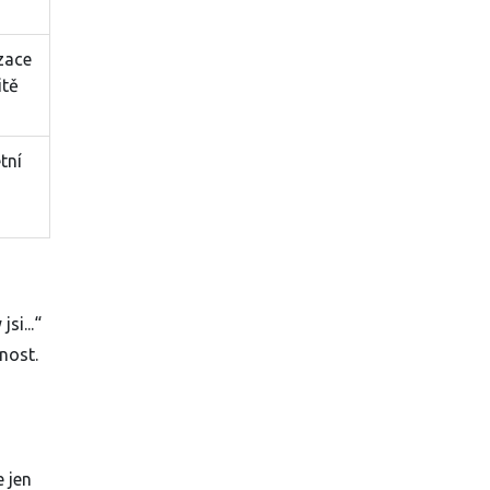
zace
itě
tní
si...“
nost.
 jen