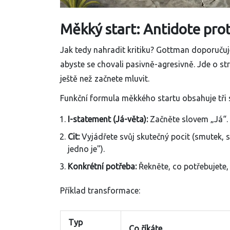
Měkký start: Antidote proti
Jak tedy nahradit kritiku? Gottman doporučuje
abyste se chovali pasivně-agresivně. Jde o s
ještě než začnete mluvit.
Funkční formula měkkého startu obsahuje tři 
I-statement (Já-věta):
Začněte slovem „Já“.
Cit:
Vyjádřete svůj skutečný pocit (smutek, st
jedno je").
Konkrétní potřeba:
Řekněte, co potřebujete,
Příklad transformace:
Typ
Co říkáte