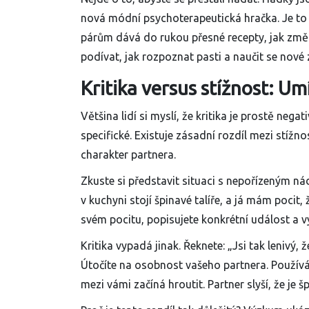
nová módní psychoterapeutická hračka. Je to 
párům dává do rukou přesné recepty, jak změn
podívat, jak rozpoznat pasti a naučit se nové
Kritika versus stížnost: Umí
Většina lidí si myslí, že kritika je prostě n
specifické. Existuje zásadní rozdíl mezi
stížno
charakter partnera.
Zkuste si představit situaci s nepořízeným ná
v kuchyni stojí špinavé talíře, a já mám pocit
svém pocitu, popisujete konkrétní událost a v
Kritika vypadá jinak. Řeknete: „Jsi tak lenivý, 
Útočíte na osobnost vašeho partnera. Používá
mezi vámi začíná hroutit. Partner slyší, že je 