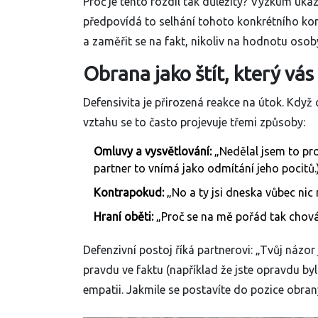
Proč je tento rozdíl tak důležitý? Výzkum uká
předpovídá to selhání tohoto konkrétního konf
a zaměřit se na fakt, nikoliv na hodnotu osob
Obrana jako štít, který vás
Defensivita
je přirozená reakce na útok. Když 
vztahu se to často projevuje třemi způsoby:
Omluvy a vysvětlování:
„Nedělal jsem to prot
partner to vnímá jako odmítání jeho pocitů.
Kontrapokud:
„No a ty jsi dneska vůbec nic n
Hraní oběti:
„Proč se na mě pořád tak chováš? 
Defenzivní postoj říká partnerovi: „Tvůj názor
pravdu ve faktu (například že jste opravdu byl
empatii. Jakmile se postavíte do pozice obrany