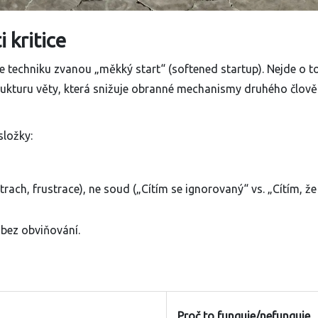
 kritice
 techniku zvanou „měkký start“ (softened startup). Nejde o to
trukturu věty, která snižuje obranné mechanismy druhého člov
složky:
rach, frustrace), ne soud („Cítím se ignorovaný“ vs. „Cítím, že
 bez obviňování.
Proč to funguje/nefunguje