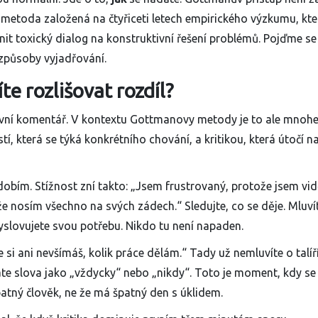
metoda založená na čtyřiceti letech empirického výzkumu, kte
it toxický dialog na konstruktivní řešení problémů. Pojďme se
 způsoby vyjadřování.
te rozlišovat rozdíl?
egativní komentář. V kontextu Gottmanovy metody je to ale mno
stí
, která se týká konkrétního chování, a
kritikou
, která útočí n
dobím. Stížnost zní takto: „Jsem frustrovaný, protože jsem vidě
, že nosím všechno na svých zádech.“ Sledujte, co se děje. Mluví
yslovujete svou potřebu. Nikdo tu není napaden.
že si ani nevšímáš, kolik práce dělám.“ Tady už nemluvíte o talíř
te slova jako „vždycky“ nebo „nikdy“. Toto je moment, kdy s
špatný člověk, ne že má špatný den s úklidem.