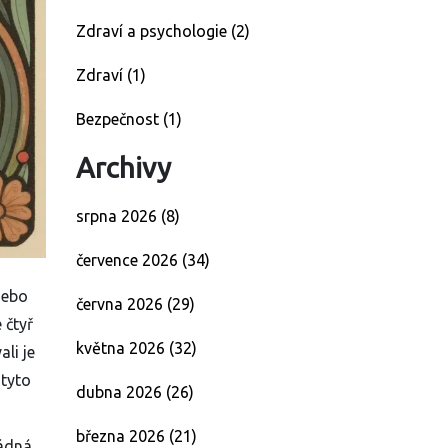
Zdraví a psychologie
(2)
Zdraví
(1)
Bezpečnost
(1)
Archivy
srpna 2026
(8)
července 2026
(34)
nebo
června 2026
(29)
 čtyř
května 2026
(32)
li je
 tyto
dubna 2026
(26)
března 2026
(21)
žádná