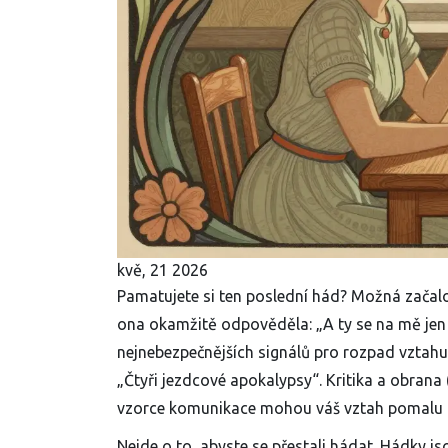
kvě, 21 2026
Pamatujete si ten poslední hád? Možná začalo 
ona okamžitě odpověděla: „A ty se na mě jen 
nejnebezpečnějších signálů pro rozpad vztahu,
„Čtyři jezdcové apokalypsy“. Kritika a obrana 
vzorce komunikace mohou váš vztah pomalu ni
Nejde o to, abyste se přestali hádat. Hádky js