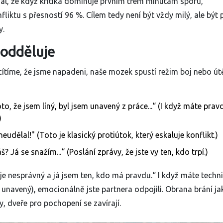
zal, že když kritika dominuje prvním třem minutám sporu,
liktu s přesností 96 %. Cílem tedy není být vždy milý, ale být 
y.
 odděluje
cítíme, že jsme napadeni, naše mozek spustí režim boj nebo út
o, že jsem líný, byl jsem unavený z práce...“ (I když máte prav
)
eudělal!" (Toto je klasický protiútok, který eskaluje konflikt.)
Já se snažím...“ (Poslání zprávy, že jste vy ten, kdo trpí.)
 je nesprávný a já jsem ten, kdo má pravdu.“ I když máte techn
 unavený), emocionálně jste partnera odpojili. Obrana brání ja
, dveře pro pochopení se zavírají.