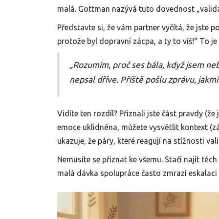
malá. Gottman nazývá tuto dovednost „valida
Představte si, že vám partner vyčítá, že jste 
protože byl dopravní zácpa, a ty to víš!“ To je 
„Rozumím, proč ses bála, když jsem ne
nepsal dříve. Příště pošlu zprávu, jakmi
Vidíte ten rozdíl? Přiznali jste část pravdy (že
emoce uklidněna, můžete vysvětlit kontext (
ukazuje, že páry, které reagují na stížnosti v
Nemusíte se přiznat ke všemu. Stačí najít těc
malá dávka spolupráce často zmrazí eskalaci