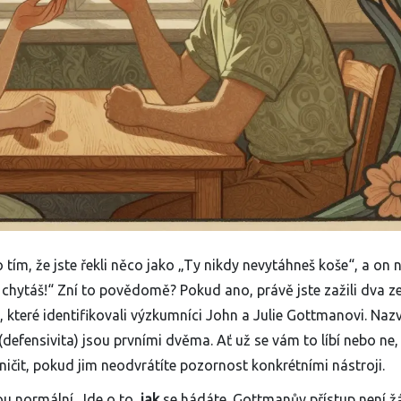
tím, že jste řekli něco jako „Ty nikdy nevytáhneš koše“, a on 
chytáš!“ Zní to povědomě? Pokud ano, právě jste zažili dva ze
 které identifikovali výzkumníci John a Julie Gottmanovi. Nazva
(defensivita) jsou prvními dvěma. Ať už se vám to líbí nebo ne,
čit, pokud jim neodvrátíte pozornost konkrétními nástroji.
ou normální. Jde o to,
jak
se hádáte. Gottmanův přístup není 