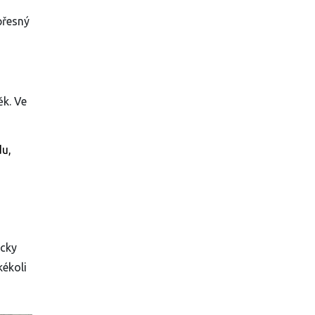
přesný
ěk. Ve
du,
icky
kékoli