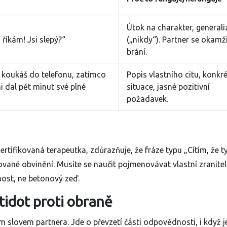
Útok na charakter, generali
říkám! Jsi slepý?“
(„nikdy“). Partner se okamž
brání.
 koukáš do telefonu, zatímco
Popis vlastního citu, konkré
mi dal pět minut své plné
situace, jasné pozitivní
požadavek.
rtifikovaná terapeutka, zdůrazňuje, že fráze typu „Cítím, že ty j
ané obvinění. Musíte se naučit pojmenovávat vlastní zranitel
most, ne betonový zeď.
tidot proti obraně
 slovem partnera. Jde o převzetí části odpovědnosti, i když je