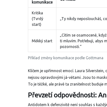
komunikace
Kritika
(Tvrdý
„Ty nikdy neposloucháš, co 
start)
„Cítím se osamoceně, když
Měkký start
ti mluvím. Potřebuji, abys 
pozornosti.“
Příklad změny komunikace podle Gottmana
Klíčem je upřímnost emocí. Laura Silverstein, ce
nejsou opravdovými já-větami. Jsou to maskov
To je těžké, ale právě ta zranitelnost buduje 
Převzetí odpovědnosti: An
Antidotem k defenzivitě není souhlas s každým