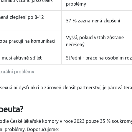
namiku vztahu jako celek
problémy
ená zlepšení po 8‑12
57 % zaznamená zlepšení
Vyšší, pokud vztah zůstane
 oba pracují na komunikaci
neřešený
 musí aktivně sdílet
Střední - práce na osobním roz
exuální problémy
sexuální dysfunkci a zároveň zlepšit partnerství, je párová ter
peuta?
 Podle České lékařské komory v roce 2023 pouze 35 % soukrom
ími problémy. Doporučujeme: