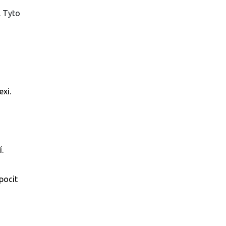
. Tyto
exi.
.
pocit