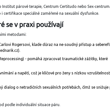
ko
Institut párové terapie
,
Centrum Certitudo
nebo
Sex‑centrum
to i certifikace speciálně zaměřené na sexuální dysfunkce.
é se v praxi používají
vními metodami:
arlovi Rogersovi, klade důraz na ne‑soudný přístup a seberefl
ednarik.cz).
eprocessing) - pomáhá zpracovat traumatické zážitky, které
nímání a napětí, což je klíčové pro ženy s nízkou vzrušitelností
ý dialog o netradičních sexuálních potřebách, čímž se snižuje 
d podle individuální situace páru.