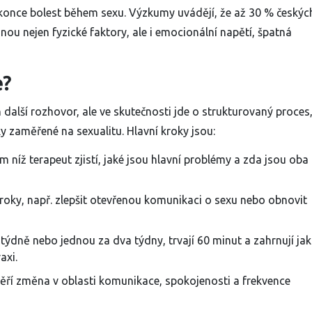
okonce bolest během sexu. Výzkumy uvádějí, že až 30 % českýc
inou nejen fyzické faktory, ale i emocionální napětí, špatná
e?
n další rozhovor, ale ve skutečnosti jde o strukturovaný proces,
y zaměřené na sexualitu. Hlavní kroky jsou:
 níž terapeut zjistí, jaké jsou hlavní problémy a zda jsou oba
kroky, např. zlepšit otevřenou komunikaci o sexu nebo obnovit
 týdně nebo jednou za dva týdny, trvají 60 minut a zahrnují jak
axi.
ří změna v oblasti komunikace, spokojenosti a frekvence