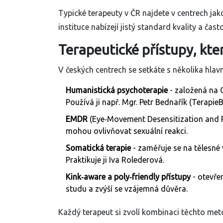
Typické terapeuty v ČR najdete v centrech ja
instituce nabízejí jistý standard kvality a čas
Terapeutické přístupy, kter
V českých centrech se setkáte s několika hla
Humanistická psychoterapie
- založená na C
Používá ji např. Mgr. Petr Bednařík (TerapieB
EMDR
(Eye‑Movement Desensitization and R
mohou ovlivňovat sexuální reakci.
Somatická terapie
- zaměřuje se na tělesné v
Praktikuje ji Iva Rolederová.
Kink‑aware a poly‑friendly přístupy
- otevřen
studu a zvýší se vzájemná důvěra.
Každý terapeut si zvolí kombinaci těchto meto