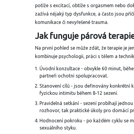
potíže s excitací, obtíže s orgasmem nebo d
zažívá nějaký typ dysfunkce, a často jsou příč
komunikace či nevyřešené trauma.
Jak funguje párová terapi
Na první pohled se může zdát, že terapie je je
kombinuje psychologii, práci s tělem a technik
Úvodní konzultace - obvykle 60 minut, během
partneři ochotni spolupracovat.
Stanovení cílů - jsou definovány konkrétní 
fyzickou intimitu během 8‑12 sezení.
Pravidelná setkání - sezení probíhají jednou
rozhovor, tak praktické úkoly pro domácí pr
Hodnocení pokroku - po každém cyklu se mě
sexuálního styku.