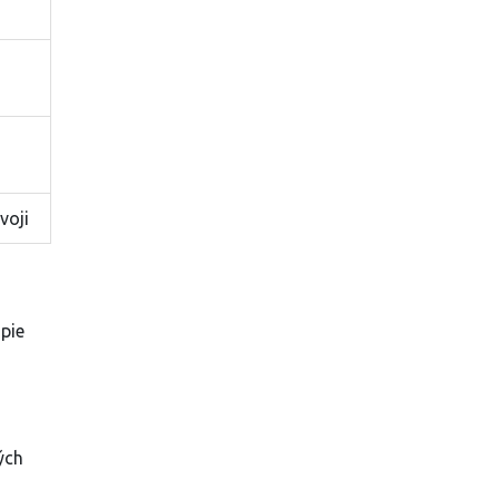
voji
apie
ých