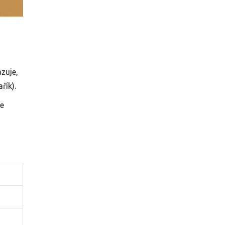
zuje,
řík).
se