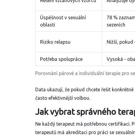
Řešení vztahových vzorců
Analyzuje dy
Úspěšnost v sexuální
78 % zaznam
oblasti
sezeních
Riziko relapsu
Nižší, pokud
Potřeba spolupráce
Vysoká - oba
Porovnání párové a individuální terapie pro s
Data ukazují, že pokud chcete řešit konkrétně 
často efektivnější volbou.
Jak vybrat správného tera
Ne každý terapeut má potřebnou certifikaci.
terapeutů má akreditaci pro práci se sexuáln