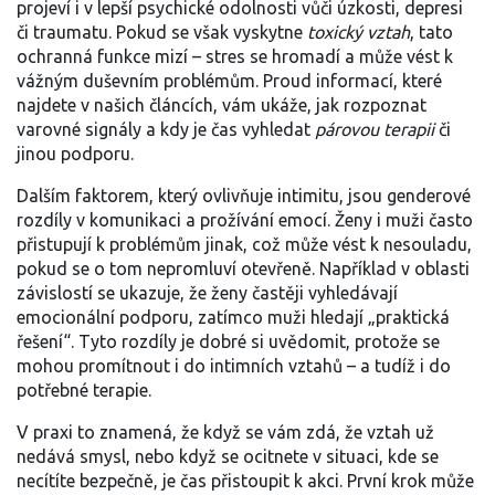
projeví i v lepší psychické odolnosti vůči úzkosti, depresi
či traumatu. Pokud se však vyskytne
toxický vztah
, tato
ochranná funkce mizí – stres se hromadí a může vést k
vážným duševním problémům. Proud informací, které
najdete v našich článcích, vám ukáže, jak rozpoznat
varovné signály a kdy je čas vyhledat
párovou terapii
či
jinou podporu.
Dalším faktorem, který ovlivňuje intimitu, jsou genderové
rozdíly v komunikaci a prožívání emocí. Ženy i muži často
přistupují k problémům jinak, což může vést k nesouladu,
pokud se o tom nepromluví otevřeně. Například v oblasti
závislostí se ukazuje, že ženy častěji vyhledávají
emocionální podporu, zatímco muži hledají „praktická
řešení“. Tyto rozdíly je dobré si uvědomit, protože se
mohou promítnout i do intimních vztahů – a tudíž i do
potřebné terapie.
V praxi to znamená, že když se vám zdá, že vztah už
nedává smysl, nebo když se ocitnete v situaci, kde se
necítíte bezpečně, je čas přistoupit k akci. První krok může