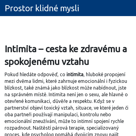
Prostor klidné mysli
Intimita – cesta ke zdravému a
spokojenému vztahu
Pokud hledáte odpověď, co
intimita
,
hluboké propojení
mezi dvěma lidmi, které zahrnuje emocionální i fyzickou
blízkost
, také známá jako
blízkost
může nabídnout, jste
na správném místě. Intimita není jen o sexu, ale hlavně o
otevřené komunikaci, důvěře a respektu. Když se v
partnerství objeví
toxický vztah
,
situace, ve které jeden či
oba partneři používají manipulaci, kontrolu nebo
emocionální zneužívání
, může to intimní spojení rychle
rozpadnout. Naštěstí
párová terapie
,
specializovaný
proces, kde psycholog pomáhá dvojicím znovu najít