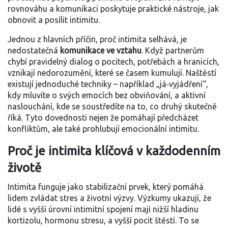
rovnováhu a komunikaci
poskytuje praktické nástroje, jak
obnovit a posílit intimitu.
Jednou z hlavních příčin, proč intimita selhává, je
nedostatečná
komunikace ve vztahu
. Když partnerům
chybí pravidelný dialog o pocitech, potřebách a hranicích,
vznikají nedorozumění, které se časem kumulují. Naštěstí
existují jednoduché techniky – například „já‑vyjádření“,
kdy mluvíte o svých emocích bez obviňování, a aktivní
naslouchání, kde se soustředíte na to, co druhý skutečně
říká. Tyto dovednosti nejen že pomáhají předcházet
konfliktům, ale také prohlubují emocionální intimitu.
Proč je intimita klíčová v každodenním
životě
Intimita funguje jako stabilizační prvek, který pomáhá
lidem zvládat stres a životní výzvy. Výzkumy ukazují, že
lidé s vyšší úrovní intimitní spojení mají nižší hladinu
kortizolu, hormonu stresu, a vyšší pocit štěstí. To se