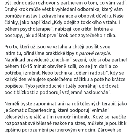
být jednoduše rozhovor s partnerem o tom, co vám vadí.
Druhý krok může vést k vyhledání odborníka, který vám
pomůže nastavit zdravé hranice a obnovit důvěru. Naše
články, jako například „Kdy odejít z toxického vztahu i
během psychoterapie“, nabízejí konkrétní kritéria a
postupy, jak udělat první krok bez zbytečného rizika.
Pro ty, kteří už jsou ve vztahu a chtějí posílit svou
intimitu, přinášíme praktické tipy z
párové terapie
.
Například pravidelné „check‑in“ sezení, kde si oba partneři
během 10‑15 minut otevřeně sdílí, co se jim daří a co
potřebují změnit. Nebo technika „dělení radosti“, kdy se
každý den věnujete společnému zážitku a poté ho krátce
popíšete. Tyto jednoduché rituály pomáhají udržovat
pocit blízkosti a podporují vzájemné naslouchání.
Neměli byste zapomínat ani na roli tělesných terapií, jako
je Somatic Experiencing, které podporují vnímání
tělesných signálů a tím i emoční intimitu. Když se naučíte
rozpoznat své tělesné reakce na stres, můžete je použít k
lepšímu porozumění partnerovým emocím. Zároveň se