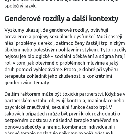
společný jazyk.
Genderové rozdíly a další kontexty
Výzkumy ukazují, že
genderové rozdíly
,
ovlivňují
prevalence a projevy sexuálních dysfunkcí
. Muži častěji
hlásí problémy s erekcí, zatímco ženy častěji trpí nízkým
libidem nebo bolestivým pohlavním stykem. Tyto rozdíly
nejsou jen biologické – sociální očekávání a stigma hrají
roli v tom, jak otevřeně o problémech mluvíme a jaký
druh pomoci vyhledáváme. Proto je dobré při výběru
terapeuta zohlednit jeho zkušenosti s konkrétními
genderovými tématy.
Dalším faktorem může být toxické partnerství. Když se v
partnerském vztahu objevují kontrola, manipulace nebo
psychické zneužívání, sexuální funkce často trpí. V
takových případech může být první krok rozhodnutí o
bezpečném odstupu a následná terapie zaměřená na
obnovu sebeúcty a hranic. Kombinace individuální i
párové terapie poskytuje nejkomplexnější přístup k