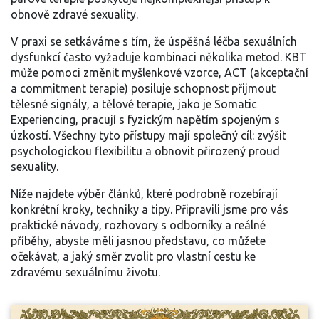
obnově zdravé sexuality.
V praxi se setkáváme s tím, že úspěšná léčba sexuálních
dysfunkcí často vyžaduje kombinaci několika metod. KBT
může pomoci změnit myšlenkové vzorce, ACT (akceptační
a commitment terapie) posiluje schopnost přijmout
tělesné signály, a tělové terapie, jako je Somatic
Experiencing, pracují s fyzickým napětím spojeným s
úzkostí. Všechny tyto přístupy mají společný cíl: zvýšit
psychologickou flexibilitu a obnovit přirozený proud
sexuality.
Níže najdete výběr článků, které podrobně rozebírají
konkrétní kroky, techniky a tipy. Připravili jsme pro vás
praktické návody, rozhovory s odborníky a reálné
příběhy, abyste měli jasnou představu, co můžete
očekávat, a jaký směr zvolit pro vlastní cestu ke
zdravému sexuálnímu životu.