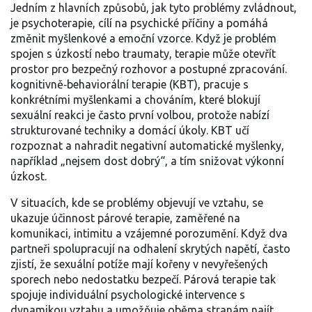
Jedním z hlavních způsobů, jak tyto problémy zvládnout,
je
psychoterapie
,
cílí na psychické příčiny a pomáhá
změnit myšlenkové a emoční vzorce
. Když je problém
spojen s úzkostí nebo traumaty, terapie může otevřít
prostor pro bezpečný rozhovor a postupné zpracování.
kognitivně‑behaviorální terapie (KBT)
,
pracuje s
konkrétními myšlenkami a chováním, které blokují
sexuální reakci
je často první volbou, protože nabízí
strukturované techniky a domácí úkoly. KBT učí
rozpoznat a nahradit negativní automatické myšlenky,
například „nejsem dost dobrý“, a tím snižovat výkonní
úzkost.
V situacích, kde se problémy objevují ve vztahu, se
ukazuje účinnost
párové terapie
,
zaměřené na
komunikaci, intimitu a vzájemné porozumění
. Když dva
partneři spolupracují na odhalení skrytých napětí, často
zjistí, že sexuální potíže mají kořeny v nevyřešených
sporech nebo nedostatku bezpečí. Párová terapie tak
spojuje individuální psychologické intervence s
dynamikou vztahu a umožňuje oběma stranám najít