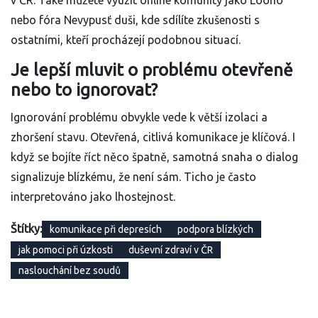
v ČR. Také můžete využít online komunity jako Loono
nebo fóra Nevypusť duši, kde sdílíte zkušenosti s
ostatními, kteří procházejí podobnou situací.
Je lepší mluvit o problému otevřeně
nebo to ignorovat?
Ignorování problému obvykle vede k větší izolaci a
zhoršení stavu. Otevřená, citlivá komunikace je klíčová. I
když se bojíte říct něco špatně, samotná snaha o dialog
signalizuje blízkému, že není sám. Ticho je často
interpretováno jako lhostejnost.
Štítky:
komunikace při depresích
podpora blízkých
jak pomoci při úzkosti
duševní zdraví v ČR
naslouchání bez soudů