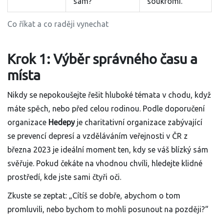
sám?“
soukromí.
Co říkat a co raději vynechat
Krok 1: Výběr správného času a
místa
Nikdy se nepokoušejte řešit hluboké témata v chodu, když
máte spěch, nebo před celou rodinou. Podle doporučení
organizace
Hedepy
je
charitativní organizace zabývající
se prevencí depresí a vzděláváním veřejnosti v ČR
z
března 2023 je ideální moment ten, kdy se váš blízký sám
svěřuje. Pokud čekáte na vhodnou chvíli, hledejte klidné
prostředí, kde jste sami čtyři oči.
Zkuste se zeptat: „Cítíš se dobře, abychom o tom
promluvili, nebo bychom to mohli posunout na později?“