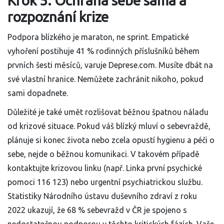
Krok 5: Ochrana sebe sama a
rozpoznání krize
Podpora blízkého je maraton, ne sprint. Empatické
vyhoření postihuje 41 % rodinných příslušníků během
prvních šesti měsíců, varuje Deprese.com. Musíte dbát na
své vlastní hranice. Nemůžete zachránit nikoho, pokud
sami dopadnete.
Důležité je také umět rozlišovat běžnou špatnou náladu
od krizové situace. Pokud váš blízký mluví o sebevraždě,
plánuje si konec života nebo zcela opustí hygienu a péči o
sebe, nejde o běžnou komunikaci. V takovém případě
kontaktujte krizovou linku (např. Linka první psychické
pomoci 116 123) nebo urgentní psychiatrickou službu.
Statistiky Národního ústavu duševního zdraví z roku
2022 ukazují, že 68 % sebevražd v ČR je spojeno s