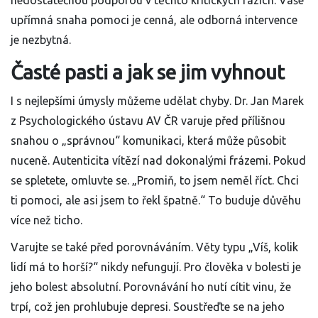
nedostatečnou podporou v těchto kritických fázích. Vaše
upřímná snaha pomoci je cenná, ale odborná intervence
je nezbytná.
Časté pasti a jak se jim vyhnout
I s nejlepšími úmysly můžeme udělat chyby. Dr. Jan Marek
z Psychologického ústavu AV ČR varuje před přílišnou
snahou o „správnou“ komunikaci, která může působit
nuceně. Autenticita vítězí nad dokonalými frázemi. Pokud
se spletete, omluvte se. „Promiň, to jsem neměl říct. Chci
ti pomoci, ale asi jsem to řekl špatně.“ To buduje důvěhu
více než ticho.
Varujte se také před porovnáváním. Věty typu „Víš, kolik
lidí má to horší?“ nikdy nefungují. Pro člověka v bolesti je
jeho bolest absolutní. Porovnávání ho nutí cítit vinu, že
trpí, což jen prohlubuje depresi. Soustřeďte se na jeho