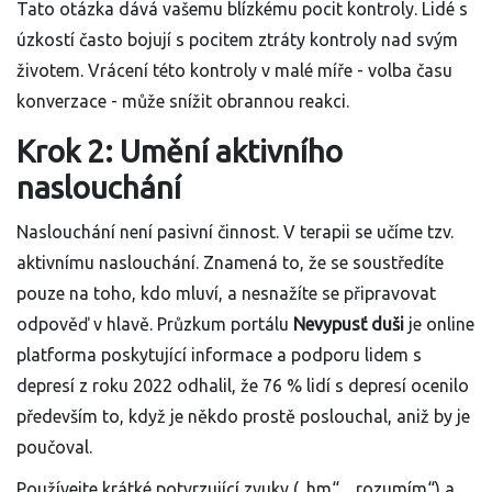
Tato otázka dává vašemu blízkému pocit kontroly. Lidé s
úzkostí často bojují s pocitem ztráty kontroly nad svým
životem. Vrácení této kontroly v malé míře - volba času
konverzace - může snížit obrannou reakci.
Krok 2: Umění aktivního
naslouchání
Naslouchání není pasivní činnost. V terapii se učíme tzv.
aktivnímu naslouchání. Znamená to, že se soustředíte
pouze na toho, kdo mluví, a nesnažíte se připravovat
odpověď v hlavě. Průzkum portálu
Nevypusť duši
je
online
platforma poskytující informace a podporu lidem s
depresí
z roku 2022 odhalil, že 76 % lidí s depresí ocenilo
především to, když je někdo prostě poslouchal, aniž by je
poučoval.
Používejte krátké potvrzující zvuky („hm“, „rozumím“) a