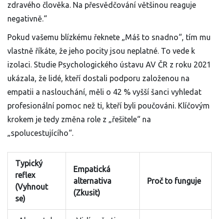
zdravého člověka. Na přesvědčování většinou reaguje
negativně.“
Pokud vašemu blízkému řeknete „Máš to snadno“, tím mu
vlastně říkáte, že jeho pocity jsou neplatné. To vede k
izolaci. Studie Psychologického ústavu AV ČR z roku 2021
ukázala, že lidé, kteří dostali podporu založenou na
empatii a naslouchání, měli o 42 % vyšší šanci vyhledat
profesionální pomoc než ti, kteří byli poučováni. Klíčovým
krokem je tedy změna role z „řešitele“ na
„spolucestujícího“.
Typický
Empatická
reflex
alternativa
Proč to funguje
(Vyhnout
(Zkusit)
se)