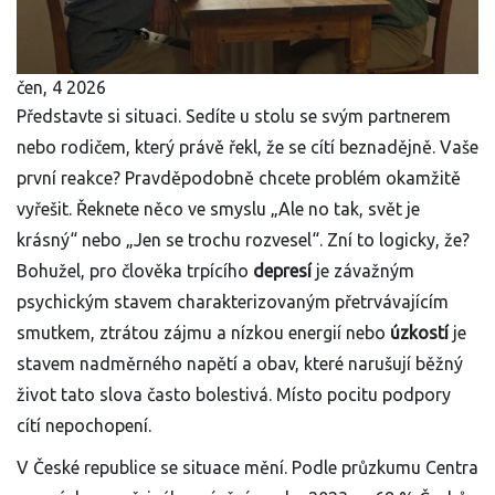
čen, 4 2026
Představte si situaci. Sedíte u stolu se svým partnerem
nebo rodičem, který právě řekl, že se cítí beznadějně. Vaše
první reakce? Pravděpodobně chcete problém okamžitě
vyřešit. Řeknete něco ve smyslu „Ale no tak, svět je
krásný“ nebo „Jen se trochu rozvesel“. Zní to logicky, že?
Bohužel, pro člověka trpícího
depresí
je
závažným
psychickým stavem charakterizovaným přetrvávajícím
smutkem, ztrátou zájmu a nízkou energií
nebo
úzkostí
je
stavem nadměrného napětí a obav, které narušují běžný
život
tato slova často bolestivá. Místo pocitu podpory
cítí nepochopení.
V České republice se situace mění. Podle průzkumu Centra