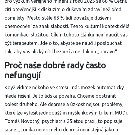
pro výzkum veřejného mínění z roku 2023 se 68 % Čechů
cítí otevřenější k diskuzím o duševním zdraví než před
osmi lety. Přesto stále 63 % lidí považuje duševní
onemocnění za znak slabosti. Tento kulturní kontext dělá
komunikaci složitou. Cílem tohoto článku není naučit vás
být terapeutem. Jde o to, abyste se naučili poslouchat
tak, aby váš blízký cítil bezpečí a ne tlak na „opravu“.
Proč naše dobré rady často
nefungují
Když vidíme někoho ve stresu, náš mozek automaticky
hledá řešení. Je to lidská povaha. Chceme odstranit
bolest druhého. Ale deprese a úzkost nejsou problémy,
které lze vyřešit jednodušším myšlenkovým trikem. MUDr.
Tomáš Novotný, psychiatr s 25letou praxí, to popisuje
jasně: „Logika nemocného depresí není stejná jako u