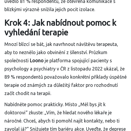
uvedlo 81 % respondentů, že otevřená komunikace s
blízkými výrazně snížila jejich pocit izolace.
Krok 4: Jak nabídnout pomoc k
vyhledání terapie
Mnozí blízcí se bát, jak navrhnout návštěvu terapeuta,
aby to neznělo jako obvinění z šílenství. Průzkum
společnosti
Loono
je
platforma spojující pacienty s
psychology a psychiatry v ČR
z listopadu 2022 ukázal, že
89 % respondentů považovalo konkrétní příklady úspěšné
terapie od známých za důležitý faktor pro rozhodnutí
začít chodit na terapii.
Nabídněte pomoc prakticky. Místo „Měl bys jít k
doktorovi“ zkuste: „Vím, že hledat nového lékaře je
náročné. Chceš, abych ti pomohl najít kontakty, nebo ti
zavolal já?“ Snižujete tím bariéru akce. Uveďte, že deprese