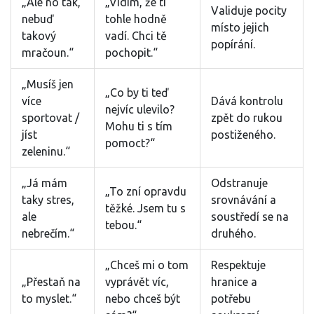
„Ale no tak,
„Vidím, že ti
Validuje pocity
nebuď
tohle hodně
místo jejich
takový
vadí. Chci tě
popírání.
mračoun.“
pochopit.“
„Musíš jen
„Co by ti teď
více
Dává kontrolu
nejvíc ulevilo?
sportovat /
zpět do rukou
Mohu ti s tím
jíst
postiženého.
pomoct?“
zeleninu.“
„Já mám
Odstranuje
„To zní opravdu
taky stres,
srovnávání a
těžké. Jsem tu s
ale
soustředí se na
tebou.“
nebrečím.“
druhého.
„Chceš mi o tom
Respektuje
„Přestaň na
vyprávět víc,
hranice a
to myslet.“
nebo chceš být
potřebu