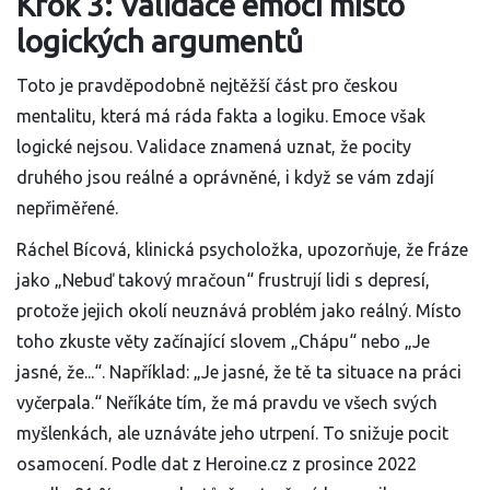
Krok 3: Validace emocí místo
logických argumentů
Toto je pravděpodobně nejtěžší část pro českou
mentalitu, která má ráda fakta a logiku. Emoce však
logické nejsou. Validace znamená uznat, že pocity
druhého jsou reálné a oprávněné, i když se vám zdají
nepřiměřené.
Ráchel Bícová, klinická psycholožka, upozorňuje, že fráze
jako „Nebuď takový mračoun“ frustrují lidi s depresí,
protože jejich okolí neuznává problém jako reálný. Místo
toho zkuste věty začínající slovem „Chápu“ nebo „Je
jasné, že...“. Například: „Je jasné, že tě ta situace na práci
vyčerpala.“ Neříkáte tím, že má pravdu ve všech svých
myšlenkách, ale uznáváte jeho utrpení. To snižuje pocit
osamocení. Podle dat z Heroine.cz z prosince 2022