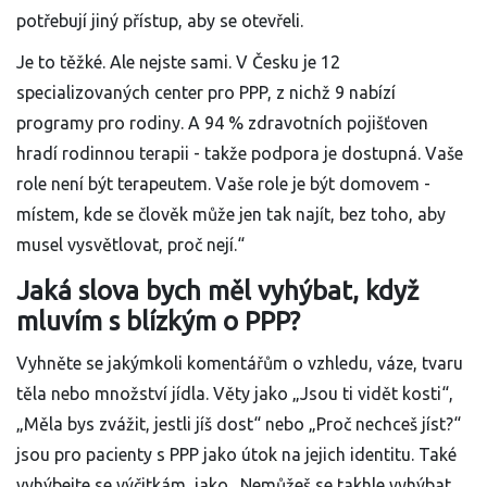
potřebují jiný přístup, aby se otevřeli.
Je to těžké. Ale nejste sami. V Česku je 12
specializovaných center pro PPP, z nichž 9 nabízí
programy pro rodiny. A 94 % zdravotních pojišťoven
hradí rodinnou terapii - takže podpora je dostupná. Vaše
role není být terapeutem. Vaše role je být domovem -
místem, kde se člověk může jen tak najít, bez toho, aby
musel vysvětlovat, proč nejí.“
Jaká slova bych měl vyhýbat, když
mluvím s blízkým o PPP?
Vyhněte se jakýmkoli komentářům o vzhledu, váze, tvaru
těla nebo množství jídla. Věty jako „Jsou ti vidět kosti“,
„Měla bys zvážit, jestli jíš dost“ nebo „Proč nechceš jíst?“
jsou pro pacienty s PPP jako útok na jejich identitu. Také
vyhýbejte se výčitkám, jako „Nemůžeš se takhle vyhýbat