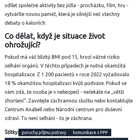
sdílet společné aktivity bez jídla - procházku, film, hru -
vytváříte novou paměť, která je silnější než všechny
debaty o kaloriích.
Co dělat, když je situace život
ohrožující?
Pokud má váš blízký BMI pod 15, hrozí vážné riziko
selhání orgánů. V těchto případech je nutná okamžitá
hospitalizace. Z 1 200 pacientů v roce 2022 vyžadovalo
18 % okamžitou hospitalizaci kvůli podváze. Pokud se
vám zdá, že osoba je v nebezpečí - nečekáte na „větší
zhoršení“. Zavolejte záchrannou službu nebo kontaktujte
Centrum Anabell nebo Národní centrum pro duševní
zdraví. To není selhání - to je záchrana.
Štítky:
poruchy příjmu potravy
komunikace s PPP