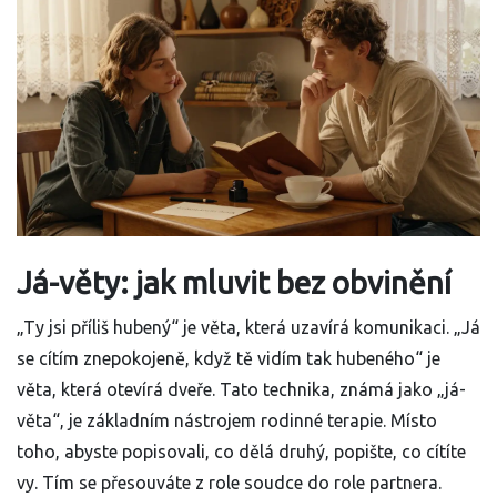
Já-věty: jak mluvit bez obvinění
„Ty jsi příliš hubený“ je věta, která uzavírá komunikaci. „Já
se cítím znepokojeně, když tě vidím tak hubeného“ je
věta, která otevírá dveře. Tato technika, známá jako „já-
věta“, je základním nástrojem rodinné terapie. Místo
toho, abyste popisovali, co dělá druhý, popište, co cítíte
vy. Tím se přesouváte z role soudce do role partnera.