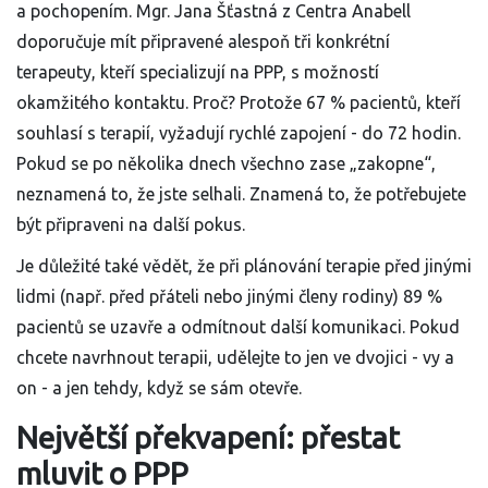
a pochopením. Mgr. Jana Šťastná z Centra Anabell
doporučuje mít připravené alespoň tři konkrétní
terapeuty, kteří specializují na PPP, s možností
okamžitého kontaktu. Proč? Protože 67 % pacientů, kteří
souhlasí s terapií, vyžadují rychlé zapojení - do 72 hodin.
Pokud se po několika dnech všechno zase „zakopne“,
neznamená to, že jste selhali. Znamená to, že potřebujete
být připraveni na další pokus.
Je důležité také vědět, že při plánování terapie před jinými
lidmi (např. před přáteli nebo jinými členy rodiny) 89 %
pacientů se uzavře a odmítnout další komunikaci. Pokud
chcete navrhnout terapii, udělejte to jen ve dvojici - vy a
on - a jen tehdy, když se sám otevře.
Největší překvapení: přestat
mluvit o PPP