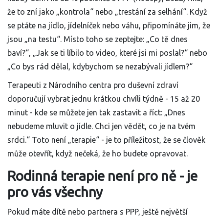
že to zní jako „kontrola“ nebo „trestání za selhání“. Když
se ptáte na jídlo, jídelníček nebo váhu, připomínáte jim, že
jsou „na testu“. Místo toho se zeptejte: „Co tě dnes
baví?“, „Jak se ti líbilo to video, které jsi mi poslal?“ nebo
„Co bys rád dělal, kdybychom se nezabývali jídlem?“
Terapeuti z Národního centra pro duševní zdraví
doporučují vybrat jednu krátkou chvíli týdně - 15 až 20
minut - kde se můžete jen tak zastavit a říct: „Dnes
nebudeme mluvit o jídle. Chci jen vědět, co je na tvém
srdci.“ Toto není „terapie“ - je to příležitost, že se člověk
může otevřít, když nečeká, že ho budete opravovat.
Rodinná terapie není pro ně - je
pro vás všechny
Pokud máte dítě nebo partnera s PPP, ještě největší