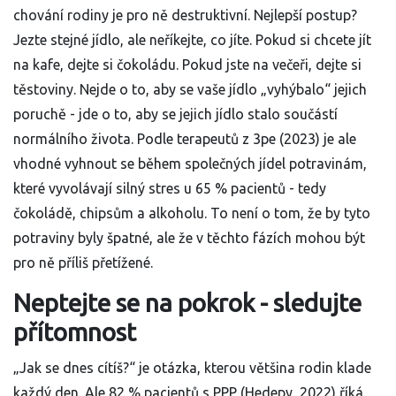
chování rodiny je pro ně destruktivní. Nejlepší postup?
Jezte stejné jídlo, ale neříkejte, co jíte. Pokud si chcete jít
na kafe, dejte si čokoládu. Pokud jste na večeři, dejte si
těstoviny. Nejde o to, aby se vaše jídlo „vyhýbalo“ jejich
poruchě - jde o to, aby se jejich jídlo stalo součástí
normálního života. Podle terapeutů z 3pe (2023) je ale
vhodné vyhnout se během společných jídel potravinám,
které vyvolávají silný stres u 65 % pacientů - tedy
čokoládě, chipsům a alkoholu. To není o tom, že by tyto
potraviny byly špatné, ale že v těchto fázích mohou být
pro ně příliš přetížené.
Neptejte se na pokrok - sledujte
přítomnost
„Jak se dnes cítíš?“ je otázka, kterou většina rodin klade
každý den. Ale 82 % pacientů s PPP (Hedepy, 2022) říká,