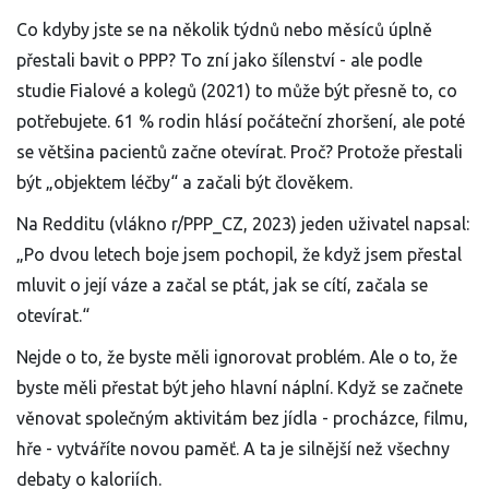
Co kdyby jste se na několik týdnů nebo měsíců úplně
přestali bavit o PPP? To zní jako šílenství - ale podle
studie Fialové a kolegů (2021) to může být přesně to, co
potřebujete. 61 % rodin hlásí počáteční zhoršení, ale poté
se většina pacientů začne otevírat. Proč? Protože přestali
být „objektem léčby“ a začali být člověkem.
Na Redditu (vlákno r/PPP_CZ, 2023) jeden uživatel napsal:
„Po dvou letech boje jsem pochopil, že když jsem přestal
mluvit o její váze a začal se ptát, jak se cítí, začala se
otevírat.“
Nejde o to, že byste měli ignorovat problém. Ale o to, že
byste měli přestat být jeho hlavní náplní. Když se začnete
věnovat společným aktivitám bez jídla - procházce, filmu,
hře - vytváříte novou paměť. A ta je silnější než všechny
debaty o kaloriích.