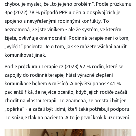
chybou je myslet, že „to je jeho problém“. Podle průzkumu
3pe (2022) 78 % případů PPP u dětí a dospívajících je
spojeno s nevyřešenými rodinnými konflikty. To
neznamená, že jste viníkem - ale že systém, ve kterém
žijete, ovlivňuje onemocnění. Rodinná terapie není o tom,
„vyléčit“ pacienta. Je o tom, jak se můžete všichni naučit
komunikovat jinak.
Podle průzkumu Terapie.cz (2023) 92 % rodin, které se
zapojily do rodinné terapie, hlásí výrazné zlepšení
komunikace během 6 měsíců. A největší přínos? 41 %
pacientů říká, že nejvíce ocenilo, když jejich rodiče začali
chodit na vlastní terapii. To znamená, že přestali být jen
„opěrka“ - a začali být lidmi, kteří také potřebují podporu.
To snižuje tlak na pacienta. A to je první krok k uzdravení.