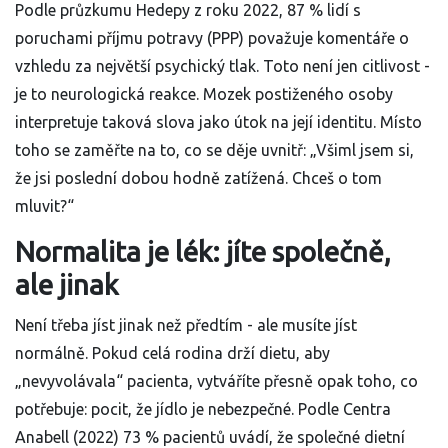
Podle průzkumu Hedepy z roku 2022, 87 % lidí s
poruchami příjmu potravy (PPP) považuje komentáře o
vzhledu za největší psychický tlak. Toto není jen citlivost -
je to neurologická reakce. Mozek postiženého osoby
interpretuje taková slova jako útok na její identitu. Místo
toho se zaměřte na to, co se děje uvnitř: „Všiml jsem si,
že jsi poslední dobou hodně zatížená. Chceš o tom
mluvit?“
Normalita je lék: jíte společně,
ale jinak
Není třeba jíst jinak než předtím - ale musíte jíst
normálně. Pokud celá rodina drží dietu, aby
„nevyvolávala“ pacienta, vytváříte přesně opak toho, co
potřebuje: pocit, že jídlo je nebezpečné. Podle Centra
Anabell (2022) 73 % pacientů uvádí, že společné dietní