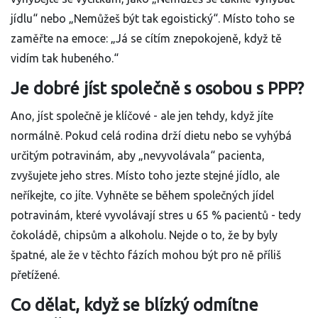
jídlu“ nebo „Nemůžeš být tak egoistický“. Místo toho se
zaměřte na emoce: „Já se cítím znepokojeně, když tě
vidím tak hubeného.“
Je dobré jíst společně s osobou s PPP?
Ano, jíst společně je klíčové - ale jen tehdy, když jíte
normálně. Pokud celá rodina drží dietu nebo se vyhýbá
určitým potravinám, aby „nevyvolávala“ pacienta,
zvyšujete jeho stres. Místo toho jezte stejné jídlo, ale
neříkejte, co jíte. Vyhněte se během společných jídel
potravinám, které vyvolávají stres u 65 % pacientů - tedy
čokoládě, chipsům a alkoholu. Nejde o to, že by byly
špatné, ale že v těchto fázích mohou být pro ně příliš
přetížené.
Co dělat, když se blízký odmítne