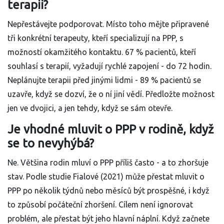
terapii?
Nepřestávejte podporovat. Místo toho mějte připravené
tři konkrétní terapeuty, kteří specializují na PPP, s
možností okamžitého kontaktu. 67 % pacientů, kteří
souhlasí s terapií, vyžadují rychlé zapojení - do 72 hodin.
Neplánujte terapii před jinými lidmi - 89 % pacientů se
uzavře, když se dozví, že o ní jiní vědí. Předložte možnost
jen ve dvojici, a jen tehdy, když se sám otevře.
Je vhodné mluvit o PPP v rodině, když
se to nevyhýbá?
Ne. Většina rodin mluví o PPP příliš často - a to zhoršuje
stav. Podle studie Fialové (2021) může přestat mluvit o
PPP po několik týdnů nebo měsíců být prospěšné, i když
to způsobí počáteční zhoršení. Cílem není ignorovat
problém, ale přestat být jeho hlavní náplní. Když začnete