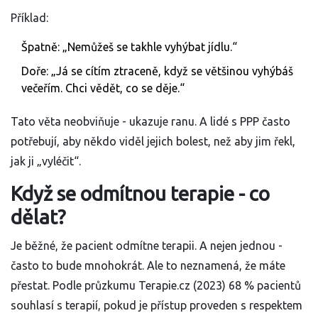
Příklad:
Špatně: „Nemůžeš se takhle vyhýbat jídlu.“
Doře: „Já se cítím ztraceně, když se většinou vyhýbáš
večeřím. Chci vědět, co se děje.“
Tato věta neobviňuje - ukazuje ranu. A lidé s PPP často
potřebují, aby někdo viděl jejich bolest, než aby jim řekl,
jak ji „vyléčit“.
Když se odmítnou terapie - co
dělat?
Je běžné, že pacient odmítne terapii. A nejen jednou -
často to bude mnohokrát. Ale to neznamená, že máte
přestat. Podle průzkumu Terapie.cz (2023) 68 % pacientů
souhlasí s terapií, pokud je přístup proveden s respektem