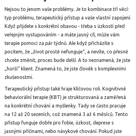
Nejsou to jenom vaše problémy. Je to kombinace tří věcí:
typ problému, terapeutický přístup a vaše vlastní zapojení.
Když přijdete s konkrétní obavou - třeba s úzkostí před
veřejným vystupováním - a máte jasný cíl, může vám
terapie pomoci za pár týdnů. Ale když přicházíte s
pocitem, že „život prostě nefunguje“, a nevíte, co přesně
chcete změnit, proces bude delší. A to neznamená, že jste
„horší“ klient. Znamená to, že jste člověk s komplexními
zkušenostmi.
Terapeutický přístup také hraje klíčovou roli. Kognitivně
behaviorální terapie (KBT) je strukturovaná a zaměřená
na konkrétní chování a myšlenky. Tady se často pracuje
na 12 až 20 sezeních, což znamená 3 až 6 měsíců. Tento
přístup funguje dobře pro fobie, úzkost, deprese s
jasnými příčinami, nebo návykové chování. Pokud jste