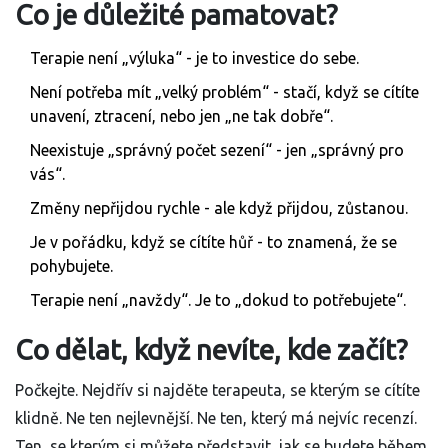
Co je důležité pamatovat?
Terapie není „výluka“ - je to investice do sebe.
Není potřeba mít „velký problém“ - stačí, když se cítíte
unavení, ztracení, nebo jen „ne tak dobře“.
Neexistuje „správný počet sezení“ - jen „správný pro
vás“.
Změny nepřijdou rychle - ale když přijdou, zůstanou.
Je v pořádku, když se cítíte hůř - to znamená, že se
pohybujete.
Terapie není „navždy“. Je to „dokud to potřebujete“.
Co dělat, když nevíte, kde začít?
Počkejte. Nejdřív si najděte terapeuta, se kterým se cítíte
klidně. Ne ten nejlevnější. Ne ten, který má nejvíc recenzí.
Ten, se kterým si můžete představit, jak se budete během