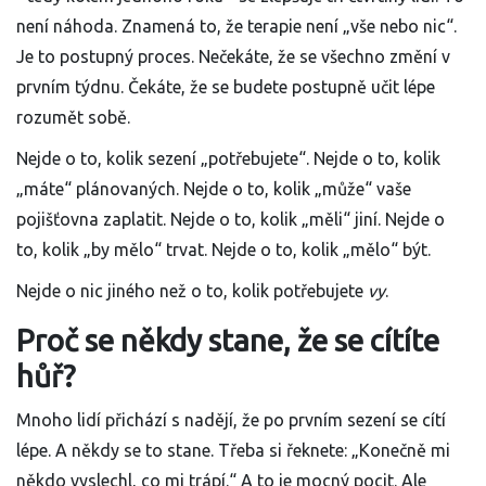
není náhoda. Znamená to, že terapie není „vše nebo nic“.
Je to postupný proces. Nečekáte, že se všechno změní v
prvním týdnu. Čekáte, že se budete postupně učit lépe
rozumět sobě.
Nejde o to, kolik sezení „potřebujete“. Nejde o to, kolik
„máte“ plánovaných. Nejde o to, kolik „může“ vaše
pojišťovna zaplatit. Nejde o to, kolik „měli“ jiní. Nejde o
to, kolik „by mělo“ trvat. Nejde o to, kolik „mělo“ být.
Nejde o nic jiného než o to, kolik potřebujete
vy
.
Proč se někdy stane, že se cítíte
hůř?
Mnoho lidí přichází s nadějí, že po prvním sezení se cítí
lépe. A někdy se to stane. Třeba si řeknete: „Konečně mi
někdo vyslechl, co mi trápí.“ A to je mocný pocit. Ale