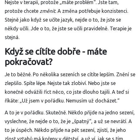
Nejste v terapii, protože „máte problém“. Jste tam,
protože chcete
změnit
. A změna potřebuje konzistenci.
Stejně jako když se učíte jazyk, nejde o to, že jste se
někdy učili. Jde o to, že jste se učili pravidelně. Terapie je
stejná.
Když se cítíte dobře - máte
pokračovat?
Je to běžné. Po několika sezeních se cítíte lepším. Znění se
zlepšilo. Spíte lépe. Nejste tak zlobiví. Nebo jste se
konečně odvážili říct něco, co jste dlouho tajili. A teď si
říkáte: „Už jsem v pořádku. Nemusím už docházet.“
A to je v pořádku. Skutečně. Někdo přijde na jedno sezení,
vyslechne, že nejde o to, že je „špatný“, a už se nevrátí. A
to je úspěch. Někdo přijde na pět sezení, zjistí, že jeho
zlost vztahů má kořeny v dětství, a už ví, jak se s tím