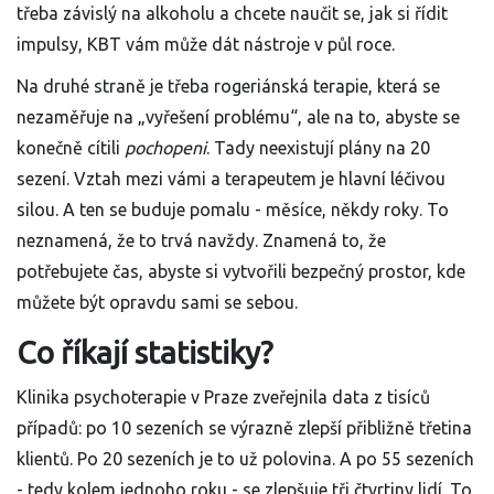
třeba závislý na alkoholu a chcete naučit se, jak si řídit
impulsy, KBT vám může dát nástroje v půl roce.
Na druhé straně je třeba rogeriánská terapie, která se
nezaměřuje na „vyřešení problému“, ale na to, abyste se
konečně cítili
pochopeni
. Tady neexistují plány na 20
sezení. Vztah mezi vámi a terapeutem je hlavní léčivou
silou. A ten se buduje pomalu - měsíce, někdy roky. To
neznamená, že to trvá navždy. Znamená to, že
potřebujete čas, abyste si vytvořili bezpečný prostor, kde
můžete být opravdu sami se sebou.
Co říkají statistiky?
Klinika psychoterapie v Praze zveřejnila data z tisíců
případů: po 10 sezeních se výrazně zlepší přibližně třetina
klientů. Po 20 sezeních je to už polovina. A po 55 sezeních
- tedy kolem jednoho roku - se zlepšuje tři čtvrtiny lidí. To