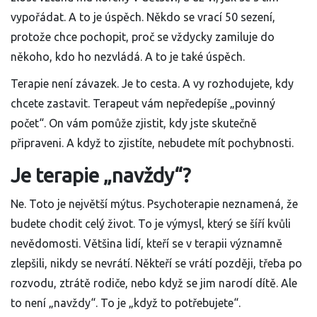
vypořádat. A to je úspěch. Někdo se vrací 50 sezení,
protože chce pochopit, proč se vždycky zamiluje do
někoho, kdo ho nezvládá. A to je také úspěch.
Terapie není závazek. Je to cesta. A vy rozhodujete, kdy
chcete zastavit. Terapeut vám nepředepíše „povinný
počet“. On vám pomůže zjistit, kdy jste skutečně
připraveni. A když to zjistíte, nebudete mít pochybnosti.
Je terapie „navždy“?
Ne. Toto je největší mýtus. Psychoterapie neznamená, že
budete chodit celý život. To je výmysl, který se šíří kvůli
nevědomosti. Většina lidí, kteří se v terapii významně
zlepšili, nikdy se nevrátí. Někteří se vrátí později, třeba po
rozvodu, ztrátě rodiče, nebo když se jim narodí dítě. Ale
to není „navždy“. To je „když to potřebujete“.