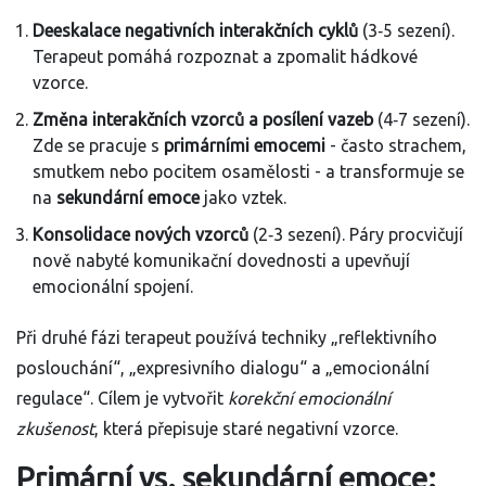
Deeskalace negativních interakčních cyklů
(3‑5 sezení).
Terapeut pomáhá rozpoznat a zpomalit hádkové
vzorce.
Změna interakčních vzorců a posílení vazeb
(4‑7 sezení).
Zde se pracuje s
primárními emocemi
- často strachem,
smutkem nebo pocitem osamělosti - a transformuje se
na
sekundární emoce
jako vztek.
Konsolidace nových vzorců
(2‑3 sezení). Páry procvičují
nově nabyté komunikační dovednosti a upevňují
emocionální spojení.
Při druhé fázi terapeut používá techniky „reflektivního
poslouchání“, „expresivního dialogu“ a „emocionální
regulace“. Cílem je vytvořit
korekční emocionální
zkušenost
, která přepisuje staré negativní vzorce.
Primární vs. sekundární emoce: