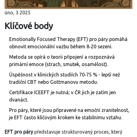
úno, 3 2025
Klíčové body
Emotionally Focused Therapy (EFT) pro páry pomáhá
obnovit emocionální vazbu během 8‑20 sezení.
Metoda se opírá o teorii připojení a rozpoznává
primární emoce (strach, smutek, osamělost).
Úspěšnost v klinických studiích 70‑75 % - lepší než
tradiční CBT nebo Gottmanovu metodu.
Certifikace ICEEFT je nutná; v ČR jich je zatím jen
dvanáct.
Pro páry, které jsou připravené na emoční zranitelnost,
je EFT často klíčovým krokem ke stabilnímu vztahu.
EFT pro páry
představuje strukturovaný proces, který