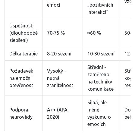
vzor
emocí
„pozitivních
interakcí“
Úspěšnost
(dlouhodobé
70‑75 %
≈60 %
50‑6
zlepšení)
Délka terapie
8‑20 sezení
10‑30 sezení
12‑2
Střední -
Požadavek
Vysoký -
Stře
zaměřeno
na emoční
nutná
kogn
na techniky
otevřenost
zranitelnost
restr
komunikace
Silná, ale
Podpora
A++ (APA,
méně
Dobr
neurovědy
2020)
výzkumu o
beha
emocích