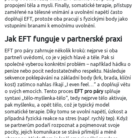
propojení těla a mysli. Finally,
somatické terapie
,
přístupy
zaměřené na tělesné vnímání a uvolnění napětí
často
doplňují EFT, protože oba pracují s fyzickými body jako
vstupními branami k emočnímu uvolnění.
Jak EFT funguje v partnerské praxi
EFT pro páry zahrnuje několik kroků: nejprve si oba
partneři uvědomí, co je v jejich hlavě a těle. Pak si
společně vyberou konkrétní problém – například hádku o
peníze nebo pocit nedostatečného respektu. Následuje
sekvence poklepávání na základní body (krk, brada, klíční
kost) zatímco nahlas říkají „I even feel…“ a doplňují větu
o svých emocích. Tento proces
EFT pro páry
splňuje
syntaxi „tělo‑myšlenka‑tělo“, tedy nejprve tělo aktivuje,
pak myšlenku, a opět tělo, což je typický model
somatické terapie. Díky tomu se uvolní napětí, úzkost a
případná fyzická reakce na stres (např. rychlý tep). Když
se partnerům podaří rozpoznat a pojmenovat svoje
pocity, jejich komunikace se stává přímější a méně