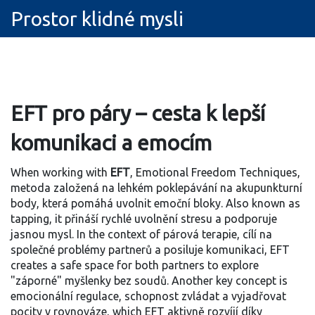
Prostor klidné mysli
EFT pro páry – cesta k lepší
komunikaci a emocím
When working with
EFT
,
Emotional Freedom Techniques,
metoda založená na lehkém poklepávání na akupunkturní
body, která pomáhá uvolnit emoční bloky
. Also known as
tapping
, it
přináší rychlé uvolnění stresu a podporuje
jasnou mysl
. In the context of
párová terapie
,
cílí na
společné problémy partnerů a posiluje komunikaci
, EFT
creates a safe space for both partners to explore
"záporné" myšlenky bez soudů. Another key concept is
emocionální regulace
,
schopnost zvládat a vyjadřovat
pocity v rovnováze
, which EFT aktivně rozvíjí díky