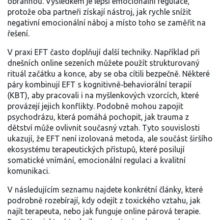
obrannou. Výsledkem je lepší emocionální regulace,
protože oba partneři získají nástroj, jak rychle snížit
negativní emocionální náboj a místo toho se zaměřit na
řešení.
V praxi EFT často doplňují další techniky. Například při
dnešních online sezeních můžete použít strukturovaný
rituál začátku a konce, aby se oba cítili bezpečně. Některé
páry kombinují EFT s kognitivně‑behaviorální terapií
(KBT), aby pracovali i na myšlenkových vzorcích, které
provázejí jejich konflikty. Podobně mohou zapojit
psychodrázu, která pomáhá pochopit, jak trauma z
dětství může ovlivnit současný vztah. Tyto souvislosti
ukazují, že EFT není izolovaná metoda, ale součást širšího
ekosystému terapeutických přístupů, které posilují
somatické vnímání, emocionální regulaci a kvalitní
komunikaci.
V následujícím seznamu najdete konkrétní články, které
podrobně rozebírají, kdy odejít z toxického vztahu, jak
najít terapeuta, nebo jak funguje online párová terapie.