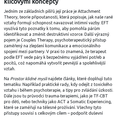
klíčovými koncepty
Jedním ze základních pilířů její práce je
Attachment
Theory
,
teorie připoutanosti, která popisuje, jak naše rané
vztahy formují schopnost navazovat intimní vazby
. EFT
využívá tyto poznatky k tomu, aby pomohla párům
identifikovat a změnit destruktivní vzorce. Další výrazný
pojem je
Couples Therapy
,
psychoterapeutický přístup
zaměřený na zlepšení komunikace a emocionálního
spojení mezi partnery
. V praxi to znamená, že terapeut
podle EFT vede páry k bezpečnému vyjádření potřeb a
pocitů, což napomáhá vytvořit pevnější a spolehlivější
vztah.
Na
Prostor klidné mysli
najdete články, které doplňují tuto
tematiku. Například praktické rady, kdy odejít z toxického
vztahu i během psychoterapie, a tipy pro zvládání úzkosti.
Dále jsou tu průvodci trauma‑terapiemi, jako je TF‑CBT
pro děti, nebo techniky jako ACT a Somatic Experiencing,
které se zaměřují na tělesné prožívání. Všechny tyto
přístupy souvisí s celkovým cílem – podpořit duševní