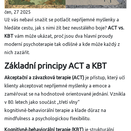
čen, 27 2025
Už vás nebaví snažit se potlačit nepříjemné myšlenky a
hledáte cestu, jak s nimi žít bez neustálého boje?
ACT vs.
KBT
vám může ukázat, proč jsou dva hlavní proudy
moderní psychoterapie tak odlišné a kde může každý z
nich zazářit.
Základní principy ACT a KBT
Akceptační a závazková terapie (ACT)
je
přístup, který učí
klienty akceptovat nepříjemné myšlenky a emoce a
zaměřovat se na hodnotově orientované jednání
. Vznikla
v 80. letech jako součást „třetí vlny“
kognitivně‑behaviorální terapie a klade důraz na
mindfulness
a psychologickou flexibilitu.
Kognitivně‑behaviorální terapie (KBT)
je
strukturální