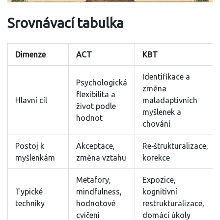
Srovnávací tabulka
Dimenze
ACT
KBT
Identifikace a
Psychologická
změna
flexibilita a
Hlavní cíl
maladaptivních
život podle
myšlenek a
hodnot
chování
Postoj k
Akceptace,
Re‑štrukturalizace,
myšlenkám
změna vztahu
korekce
Metafory,
Expozice,
Typické
mindfulness,
kognitivní
techniky
hodnotové
restrukturalizace,
cvičení
domácí úkoly