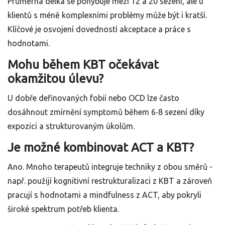
Průměrná délka se pohybuje mezi 12 a 20 sezení, ale u
klientů s méně komplexními problémy může být i kratší.
Klíčové je osvojení dovedností akceptace a práce s
hodnotami.
Mohu během KBT očekávat
okamžitou úlevu?
U dobře definovaných fobií nebo OCD lze často
dosáhnout zmírnění symptomů během 6‑8 sezení díky
expozici a strukturovaným úkolům.
Je možné kombinovat ACT a KBT?
Ano. Mnoho terapeutů integruje techniky z obou směrů -
např. použijí kognitivní restrukturalizaci z KBT a zároveň
pracují s hodnotami a mindfulness z ACT, aby pokryli
široké spektrum potřeb klienta.