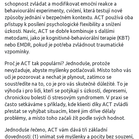
schopnost zvládat a modifikovat emoční reakce
a
behaviourální experimenty
,
cvičení, která testují nové
způsoby jednání v bezpečném kontextu
. ACT používá oba
přístupy k posílení psychologické flexibility a snížení
úzkosti. Navíc, ACT se dobře kombinuje s dalšími
metodami, jako je kognitivně‑behaviorální terapie (KBT)
nebo EMDR, pokud je potřeba zvládnout traumatické
vzpomínky.
Proč je ACT tak populární? Jednoduše, protože
nevyžaduje, abyste myšlenky potlačovali. Místo toho vás
učí je pozorovat a nechat je plynout, zatímco se
soustředíte na to, co je pro vás skutečně důležité. To je
výhoda i pro lidi, kteří se potýkají s úzkostí, depresemi,
chronickou bolestí či stresovým syndromem. V praxi se
často setkáváme s příklady, kde klienti díky ACT zvládli
přestat se vyhýbat situacím, které jim dříve dělaly
problémy, a místo toho začali žít podle svých hodnot.
Jednoduše řečeno, ACT vám dává tři základní
dovednosti: (1) vnímat své myšlenky a pocity bez souzení,