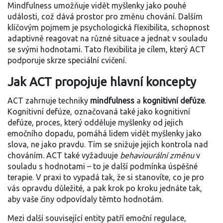
Mindfulness umožňuje vidět myšlenky jako pouhé
události, což dává prostor pro změnu chování. Dalším
klíčovým pojmem je
psychologická flexibilita
,
schopnost
adaptivně reagovat na různé situace a jednat v souladu
se svými hodnotami
. Tato flexibilita je cílem, který ACT
podporuje skrze speciální cvičení.
Jak ACT propojuje hlavní koncepty
ACT zahrnuje techniky
mindfulness
a
kognitivní defúze
.
Kognitivní defúze, označovaná také jako
kognitivní
defúze
,
proces, který odděluje myšlenky od jejich
emočního dopadu
, pomáhá lidem vidět myšlenky jako
slova, ne jako pravdu. Tím se snižuje jejich kontrola nad
chováním. ACT také vyžaduuje
behaviourální změnu
v
souladu s hodnotami – to je další podmínka úspěšné
terapie. V praxi to vypadá tak, že si stanovíte, co je pro
vás opravdu důležité, a pak krok po kroku jednáte tak,
aby vaše činy odpovídaly těmto hodnotám.
Mezi další související entity patří
emoční regulace
,