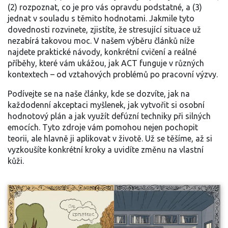
(2) rozpoznat, co je pro vás opravdu podstatné, a (3)
jednat v souladu s těmito hodnotami. Jakmile tyto
dovednosti rozvinete, zjistíte, že stresující situace už
nezabírá takovou moc. V našem výběru článků níže
najdete praktické návody, konkrétní cvičení a reálné
příběhy, které vám ukážou, jak ACT funguje v různých
kontextech – od vztahových problémů po pracovní výzvy.
Podívejte se na naše články, kde se dozvíte, jak na
každodenní akceptaci myšlenek, jak vytvořit si osobní
hodnotový plán a jak využít defúzní techniky při silných
emocích. Tyto zdroje vám pomohou nejen pochopit
teorii, ale hlavně ji aplikovat v životě. Už se těšíme, až si
vyzkoušíte konkrétní kroky a uvidíte změnu na vlastní
kůži.