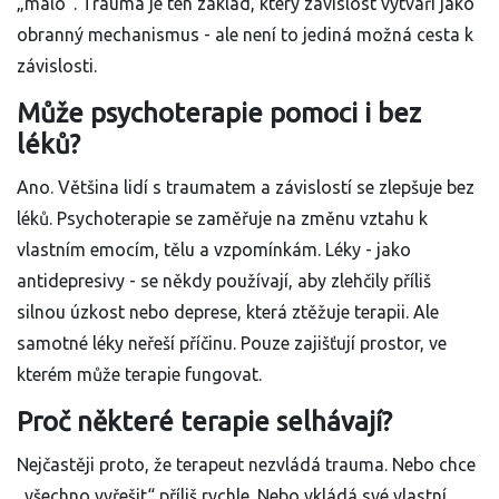
„málo“. Trauma je ten základ, který závislost vytváří jako
obranný mechanismus - ale není to jediná možná cesta k
závislosti.
Může psychoterapie pomoci i bez
léků?
Ano. Většina lidí s traumatem a závislostí se zlepšuje bez
léků. Psychoterapie se zaměřuje na změnu vztahu k
vlastním emocím, tělu a vzpomínkám. Léky - jako
antidepresivy - se někdy používají, aby zlehčily příliš
silnou úzkost nebo deprese, která ztěžuje terapii. Ale
samotné léky neřeší příčinu. Pouze zajišťují prostor, ve
kterém může terapie fungovat.
Proč některé terapie selhávají?
Nejčastěji proto, že terapeut nezvládá trauma. Nebo chce
„všechno vyřešit“ příliš rychle. Nebo vkládá své vlastní