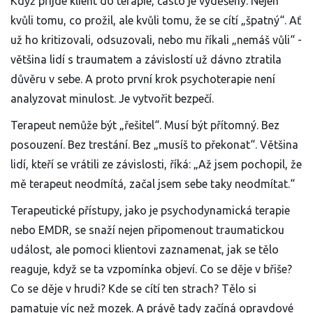
Když přijde klient do terapie, často je vyděšený. Nejen
kvůli tomu, co prožil, ale kvůli tomu, že se cítí „špatný“. Ať
už ho kritizovali, odsuzovali, nebo mu říkali „nemáš vůli“ -
většina lidí s traumatem a závislostí už dávno ztratila
důvěru v sebe. A proto první krok psychoterapie není
analyzovat minulost. Je vytvořit bezpečí.
Terapeut nemůže být „řešitel“. Musí být přítomný. Bez
posouzení. Bez trestání. Bez „musíš to překonat“. Většina
lidí, kteří se vrátili ze závislosti, říká: „Až jsem pochopil, že
mě terapeut neodmítá, začal jsem sebe taky neodmítat.“
Terapeutické přístupy, jako je psychodynamická terapie
nebo EMDR, se snaží nejen připomenout traumatickou
událost, ale pomoci klientovi zaznamenat, jak se tělo
reaguje, když se ta vzpomínka objeví. Co se děje v břiše?
Co se děje v hrudi? Kde se cítí ten strach? Tělo si
pamatuje víc než mozek. A právě tady začíná opravdové