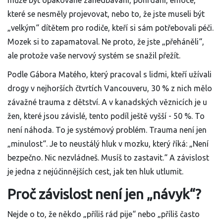
může být opakované zanedbávání, pohrdání, emoce,
které se nesměly projevovat, nebo to, že jste museli být
„velkým“ dítětem pro rodiče, kteří si sám potřebovali péči.
Mozek si to zapamatoval. Ne proto, že jste „přeháněli“,
ale protože vaše nervový systém se snažil přežít.
Podle Gábora Matého, který pracoval s lidmi, kteří užívali
drogy v nejhorších čtvrtích Vancouveru, 30 % z nich mělo
závažné trauma z dětství. A v kanadských věznicích je u
žen, které jsou závislé, tento podíl ještě vyšší - 50 %. To
není náhoda. To je systémový problém. Trauma není jen
„minulost“. Je to neustálý hluk v mozku, který říká: „Není
bezpečno. Nic nezvládneš. Musíš to zastavit.“ A závislost
je jedna z nejúčinnějších cest, jak ten hluk utlumit.
Proč závislost není jen „návyk“?
Nejde o to, že někdo „příliš rád pije“ nebo „příliš často