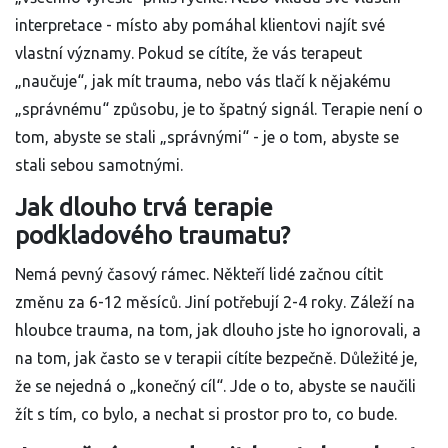
interpretace - místo aby pomáhal klientovi najít své
vlastní významy. Pokud se cítíte, že vás terapeut
„naučuje“, jak mít trauma, nebo vás tlačí k nějakému
„správnému“ způsobu, je to špatný signál. Terapie není o
tom, abyste se stali „správnými“ - je o tom, abyste se
stali sebou samotnými.
Jak dlouho trvá terapie
podkladového traumatu?
Nemá pevný časový rámec. Někteří lidé začnou cítit
změnu za 6-12 měsíců. Jiní potřebují 2-4 roky. Záleží na
hloubce trauma, na tom, jak dlouho jste ho ignorovali, a
na tom, jak často se v terapii cítíte bezpečně. Důležité je,
že se nejedná o „konečný cíl“. Jde o to, abyste se naučili
žít s tím, co bylo, a nechat si prostor pro to, co bude.