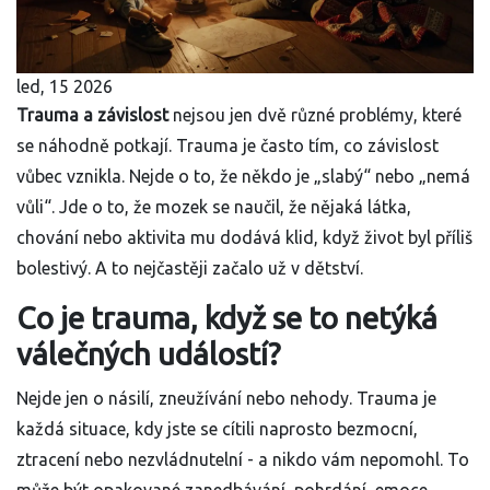
led, 15 2026
Trauma a závislost
nejsou jen dvě různé problémy, které
se náhodně potkají. Trauma je často tím, co závislost
vůbec vznikla. Nejde o to, že někdo je „slabý“ nebo „nemá
vůli“. Jde o to, že mozek se naučil, že nějaká látka,
chování nebo aktivita mu dodává klid, když život byl příliš
bolestivý. A to nejčastěji začalo už v dětství.
Co je trauma, když se to netýká
válečných událostí?
Nejde jen o násilí, zneužívání nebo nehody. Trauma je
každá situace, kdy jste se cítili naprosto bezmocní,
ztracení nebo nezvládnutelní - a nikdo vám nepomohl. To