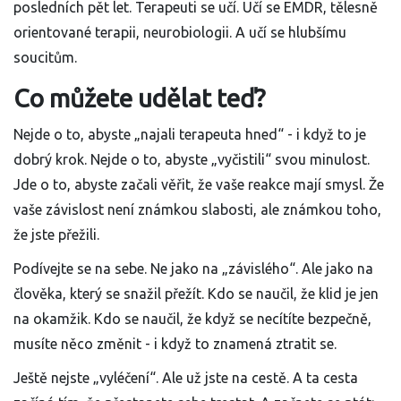
posledních pět let. Terapeuti se učí. Učí se EMDR, tělesně
orientované terapii, neurobiologii. A učí se hlubšímu
soucitům.
Co můžete udělat teď?
Nejde o to, abyste „najali terapeuta hned“ - i když to je
dobrý krok. Nejde o to, abyste „vyčistili“ svou minulost.
Jde o to, abyste začali věřit, že vaše reakce mají smysl. Že
vaše závislost není známkou slabosti, ale známkou toho,
že jste přežili.
Podívejte se na sebe. Ne jako na „závislého“. Ale jako na
člověka, který se snažil přežít. Kdo se naučil, že klid je jen
na okamžik. Kdo se naučil, že když se necítíte bezpečně,
musíte něco změnit - i když to znamená ztratit se.
Ještě nejste „vyléčení“. Ale už jste na cestě. A ta cesta