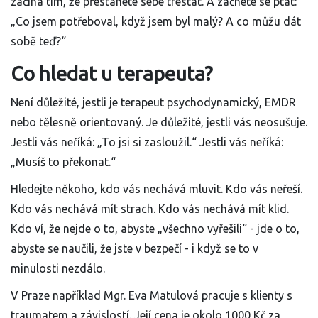
začíná tím, že přestanete sebe trestat. A začnete se ptát:
„Co jsem potřeboval, když jsem byl malý? A co můžu dát
sobě teď?“
Co hledat u terapeuta?
Není důležité, jestli je terapeut psychodynamický, EMDR
nebo tělesně orientovaný. Je důležité, jestli vás neosušuje.
Jestli vás neříká: „To jsi si zasloužil.“ Jestli vás neříká:
„Musíš to překonat.“
Hledejte někoho, kdo vás nechává mluvit. Kdo vás neřeší.
Kdo vás nechává mít strach. Kdo vás nechává mít klid.
Kdo ví, že nejde o to, abyste „všechno vyřešili“ - jde o to,
abyste se naučili, že jste v bezpečí - i když se to v
minulosti nezdálo.
V Praze například Mgr. Eva Matulová pracuje s klienty s
traumatem a závislostí. Její cena je okolo 1000 Kč za