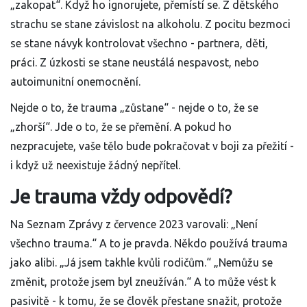
„zakopat“. Když ho ignorujete, přemístí se. Z dětského
strachu se stane závislost na alkoholu. Z pocitu bezmoci
se stane návyk kontrolovat všechno - partnera, děti,
práci. Z úzkosti se stane neustálá nespavost, nebo
autoimunitní onemocnění.
Nejde o to, že trauma „zůstane“ - nejde o to, že se
„zhorší“. Jde o to, že se přemění. A pokud ho
nezpracujete, vaše tělo bude pokračovat v boji za přežití -
i když už neexistuje žádný nepřítel.
Je trauma vždy odpovědí?
Na Seznam Zprávy z července 2023 varovali: „Není
všechno trauma.“ A to je pravda. Někdo používá trauma
jako alibi. „Já jsem takhle kvůli rodičům.“ „Nemůžu se
změnit, protože jsem byl zneužíván.“ A to může vést k
pasivitě - k tomu, že se člověk přestane snažit, protože