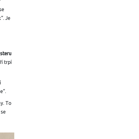
se
“. Je
usteru
í trpí
í
e“.
y. To
 se