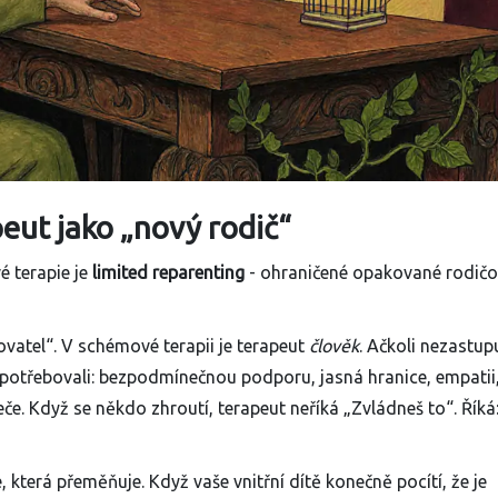
eut jako „nový rodič“
é terapie je
limited reparenting
- ohraničené opakované rodičov
rovatel“. V schémové terapii je terapeut
člověk
. Ačkoli nezastup
tě potřebovali: bezpodmínečnou podporu, jasná hranice, empatii
eče. Když se někdo zhroutí, terapeut neříká „Zvládneš to“. Říká
e, která přeměňuje. Když vaše vnitřní dítě konečně pocítí, že je