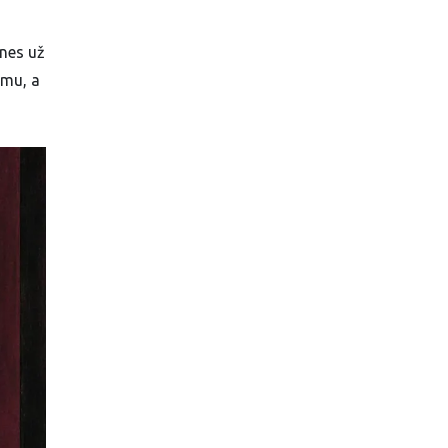
nes už
imu, a