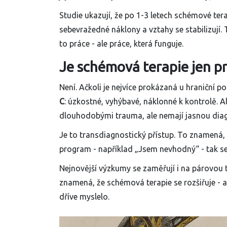
Studie ukazují, že po 1-3 letech schémové terap
sebevražedné náklony a vztahy se stabilizují. To
to práce - ale práce, která funguje.
Je schémová terapie jen p
Není. Ačkoli je nejvíce prokázaná u hraniční p
C
: úzkostné, vyhýbavé, náklonné k kontrolě. Ale
dlouhodobými trauma, ale nemají jasnou dia
Je to transdiagnostický přístup. To znamená, 
program - například „Jsem nevhodný“ - tak se 
Nejnovější výzkumy se zaměřují i na párovou 
znamená, že schémová terapie se rozšiřuje - 
dříve myslelo.