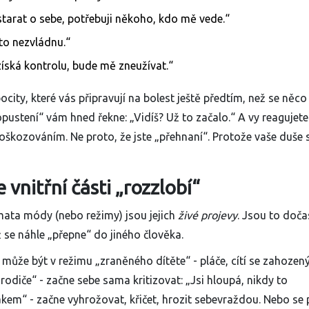
tarat o sebe, potřebuji někoho, kdo mě vede.“
to nezvládnu.“
získá kontrolu, bude mě zneužívat.“
ity, které vás připravují na bolest ještě předtím, než se něco
ustení“ vám hned řekne: „Vidíš? Už to začalo.“ A vy reagujete
ozováním. Ne proto, že jste „přehnaní“. Protože vaše duše s
vnitřní části „rozzlobí“
ata módy (nebo režimy) jsou jejich
živé projevy
. Jsou to doč
ž se náhle „přepne“ do jiného člověka.
může být v režimu „zraněného dítěte“ - pláče, cítí se zahozený
odiče“ - začne sebe sama kritizovat: „Jsi hloupá, nikdy to
akem“ - začne vyhrožovat, křičet, hrozit sebevraždou. Nebo se