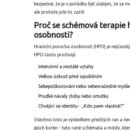
bezpečné, že je v pořádku být slabým, že se m
ale protože jste to
zažili
.
Proč se schémová terapie 
osobnosti?
Hraniční porucha osobnosti (HPO) je nejčastěj
HPO často prožívají:
Intenzivní a nestálé vztahy
Velkou úzkost před opuštěním
Sebepoškozování nebo sebevražedné myšle
Prudké návaly zloby nebo smutku
Chvějící se identitu - „Kdo jsem vlastně?“
Všechno toto je výsledkem přežitých ran a ne
jejich kořen - tyto rané schémata a módy, kter