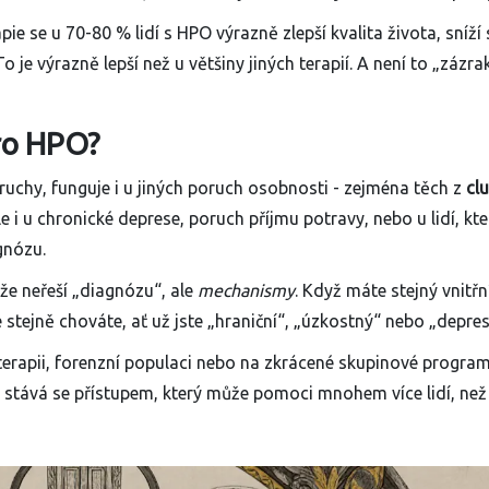
ie se u 70-80 % lidí s HPO výrazně zlepší kvalita života, sníží 
 je výrazně lepší než u většiny jiných terapií. A není to „zázrak
ro HPO?
oruchy, funguje i u jiných poruch osobnosti - zejména těch z
cl
 i u chronické deprese, poruch příjmu potravy, nebo u lidí, kteř
gnózu.
že neřeší „diagnózu“, ale
mechanismy
. Když máte stejný vnitřn
stejně chováte, ať už jste „hraniční“, „úzkostný“ nebo „depres
terapii, forenzní populaci nebo na zkrácené skupinové program
a stává se přístupem, který může pomoci mnohem více lidí, než