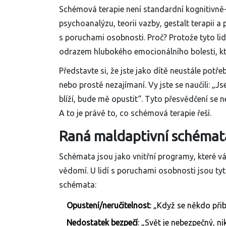
Schémová terapie není standardní kognitivně-be
psychoanalýzu, teorii vazby, gestalt terapii a 
s poruchami osobnosti. Proč? Protože tyto lid
odrazem hlubokého emocionálního bolesti, kte
Představte si, že jste jako dítě neustále potřebo
nebo prostě nezajímaní. Vy jste se naučili: 
blíží, bude mě opustit“. Tyto přesvědčení se 
A to je právě to, co schémová terapie řeší.
Raná maldaptivní schémata
Schémata jsou jako vnitřní programy, které vás
vědomí. U lidí s poruchami osobnosti jsou tyt
schémata:
Opustení/neručitelnost
: „Když se někdo přib
Nedostatek bezpečí
: „Svět je nebezpečný, n