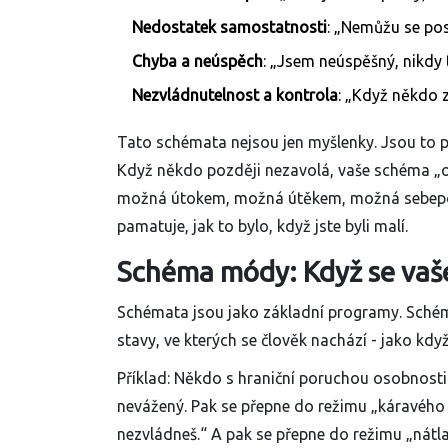
Nedostatek samostatnosti
: „Nemůžu se pos
Chyba a neúspěch
: „Jsem neúspěšný, nikdy 
Nezvládnutelnost a kontrola
: „Když někdo 
Tato schémata nejsou jen myšlenky. Jsou to poc
Když někdo později nezavolá, vaše schéma „op
možná útokem, možná útěkem, možná sebepošk
pamatuje, jak to bylo, když jste byli malí.
Schéma módy: Když se vaše 
Schémata jsou jako základní programy. Schém
stavy, ve kterých se člověk nachází - jako kdy
Příklad: Někdo s hraniční poruchou osobnosti 
nevážený. Pak se přepne do režimu „káravého r
nezvládneš.“ A pak se přepne do režimu „nátl