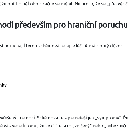
ůže opřít o někoho - začne se měnit. Ne proto, že se „přesvědčí
hodí především pro hraniční poruchu
ší porucha, kterou schémová terapie léčí. A má dobrý důvod. L
nky
vyřešených emocí. Schémová terapie neřeší jen „symptomy“. Ře
é vás vede k tomu, že se cítíte jako „zničený“ nebo „nebezpečn