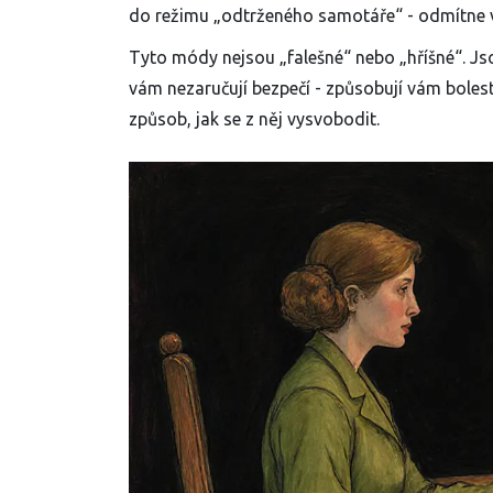
do režimu „odtrženého samotáře“ - odmítne v
Tyto módy nejsou „falešné“ nebo „hříšné“. J
vám nezaručují bezpečí - způsobují vám bolest
způsob, jak se z něj vysvobodit.