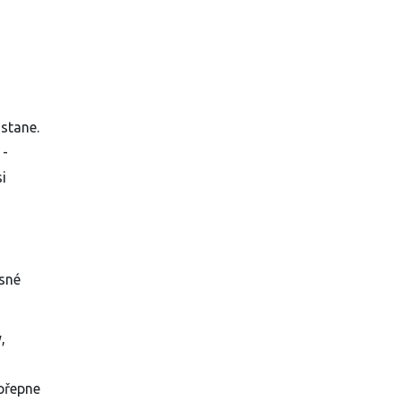
 stane.
 -
i
asné
,
 přepne