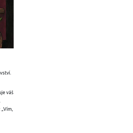
ství.
uje váš
,
: „Vím,