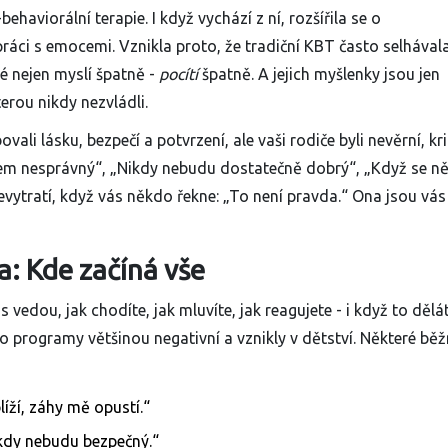
haviorální terapie. I když vychází z ní, rozšířila se o
práci s emocemi. Vznikla proto, že tradiční KBT často selhávala 
é nejen myslí špatně -
pocítí
špatně. A jejich myšlenky jsou jen
rou nikdy nezvládli.
vali lásku, bezpečí a potvrzení, ale vaši rodiče byli nevěrní, krit
„Jsem nesprávný“, „Nikdy nebudu dostatečně dobrý“, „Když se n
nevytratí, když vás někdo řekne: „To není pravda.“ Ona jsou vá
: Kde začíná vše
 vedou, jak chodíte, jak mluvíte, jak reagujete - i když to dělá
o programy většinou negativní a vznikly v dětství. Některé bě
líží, záhy mě opustí.“
ikdy nebudu bezpečný.“