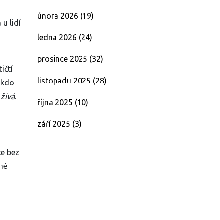
února 2026
(19)
u lidí
ledna 2026
(24)
prosince 2025
(32)
ičtí
listopadu 2025
(28)
ěkdo
s
živá
.
října 2025
(10)
září 2025
(3)
te bez
žné