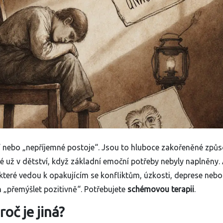
“ nebo „nepříjemné postoje“. Jsou to hluboce zakořeněné způs
né už v dětství, když základní emoční potřeby nebyly naplněny.
, které vedou k opakujícím se konfliktům, úzkosti, deprese nebo
 „přemýšlet pozitivně“. Potřebujete
schémovou terapii
.
oč je jiná?