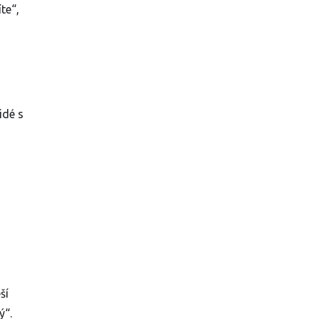
te“,
idé s
ší
ý“.