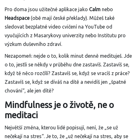
Pro doma jsou užitečné aplikace jako
Calm
nebo
Headspace
(obě mají české překlady). Můžeš také
sledovat bezplatné video cvičení na YouTube od
vyučujících z Masarykovy univerzity nebo Institutu pro
výzkum duševního zdraví.
Nezapomeň: nejde o to, kolik minut denně medituješ. Jde
o to, jestli se někdy v průběhu dne zastavíš. Zastavíš se,
když tě něco rozčílí? Zastavíš se, když se vracíš z práce?
Zastavíš se, když se díváš na dítě a nevidíš jen „špatné
chování“, ale jen dítě?
Mindfulness je o životě, ne o
meditaci
Největší změna, kterou lidé popisují, není, že „se už
nečekají na stres“. Je to, že „už nečekají na stres, aby se