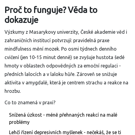
Proč to funguje? Věda to
dokazuje
Výzkumy z Masarykovy univerzity, České akademie věd i
zahraničních institucí potvrzují: pravidelná praxe
mindfulness mění mozek. Po osmi týdnech denního
cvičení (jen 10-15 minut denně) se zvyšuje hustota šedé
hmoty v oblastech odpovědných za emoční regulaci -
předních lalocích a v laloku hůře. Zároveň se snižuje
aktivita v amygdalě, která je centrem strachu a reakce na
hrozbu.
Co to znamená v praxi?
Snížená úzkost - méně přehnaných reakcí na malé
problémy
Lehčí řízení depresivních myšlenek - nečekáš, že se ti