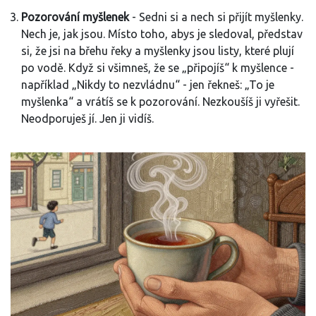
Pozorování myšlenek
- Sedni si a nech si přijít myšlenky.
Nech je, jak jsou. Místo toho, abys je sledoval, představ
si, že jsi na břehu řeky a myšlenky jsou listy, které plují
po vodě. Když si všimneš, že se „připojíš“ k myšlence -
například „Nikdy to nezvládnu“ - jen řekneš: „To je
myšlenka“ a vrátíš se k pozorování. Nezkoušíš ji vyřešit.
Neodporuješ jí. Jen ji vidíš.