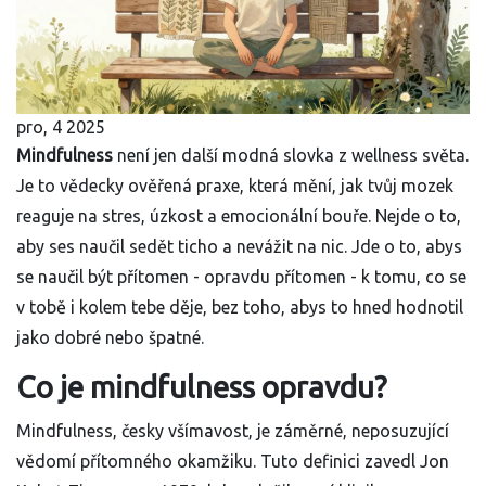
pro, 4 2025
Mindfulness
není jen další modná slovka z wellness světa.
Je to vědecky ověřená praxe, která mění, jak tvůj mozek
reaguje na stres, úzkost a emocionální bouře. Nejde o to,
aby ses naučil sedět ticho a nevážit na nic. Jde o to, abys
se naučil být přítomen - opravdu přítomen - k tomu, co se
v tobě i kolem tebe děje, bez toho, abys to hned hodnotil
jako dobré nebo špatné.
Co je mindfulness opravdu?
Mindfulness, česky všímavost, je záměrné, neposuzující
vědomí přítomného okamžiku. Tuto definici zavedl Jon