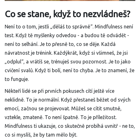
Co se stane, když to nezvládneš?
Není to o tom, jestli „děláš to správně“. Mindfulness není
test. Když tě myšlenky odvedou - a budou tě odvádět -
není to selhání. Je to přesně to, co se děje. Každá
návratnost je trénink. Každýkrát, když si všimneš, že jsi
„odplul“, a vrátíš se, trénuješ svou pozornost. Je to jako
cvičení svalů. Když ti bolí, není to chyba. Je to znamení, že
to funguje.
Někteří lidé se při prvních pokusech cítí ještě více
neklidně. To je normální. Když přestaneš běžet od svých
emocí, začnou se projevovat. Můžeš se cítit smutně,
vztekle, zmateně. To není špatně. To je příležitost.
Mindfulness ti ukazuje, co skutečně probíhá uvnitř - ne to,
co si myslíš, že by tam mělo být.