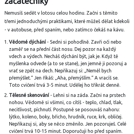
začátečníky
Nemusíš sedět v lotosu celou hodinu. Začni s těmito
třemi jednoduchými praktikami, které můžeš dělat kdekoli
- v autobuse, před spaním, nebo zatímco čekáš na kávu.
Vědomé dýchání
- Sedni si pohodlně. Zavři oči nebo
zaměř se na přední část nosu. Dej pozor na každý
vdech a výdech. Necháš dýchání být, jak je. Když tě
myšlenka odvede (a to se stane), jen jemně ji pozoruj a
vrať se zpět na dech. Nepřikazuj si: „Neměl bych
přemýšlet.“ Jen říkáš: „Aha, přemýšlím.“ A vracíš se.
Toto cvičení trvá 3-5 minut. Udělej ho třikrát denně.
Tělesné skenování
- Lehni si na záda. Začni na prstech
nohou. Vědomě si všimni, co cítíš - teplo, chlad, tlak,
necitlivost, píchnutí. Postupně se posouváš nahoru:
lýtko, koleno, boky, břicho, hrudník, ruce, krk, obličej.
Nepřikazuj si, aby se něco změnilo. Jen pozoruješ. Celé
cvičení trvá 10-15 minut. Doporučuji ho před spaním.