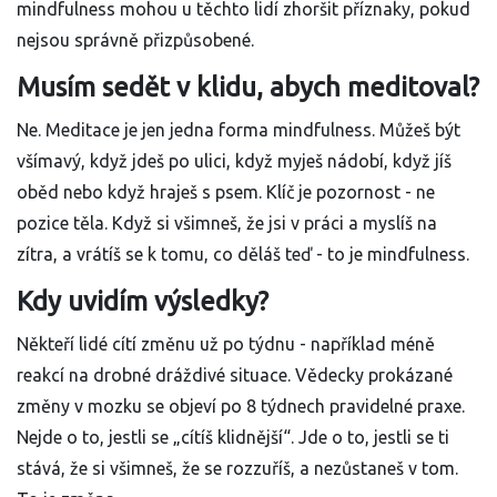
mindfulness mohou u těchto lidí zhoršit příznaky, pokud
nejsou správně přizpůsobené.
Musím sedět v klidu, abych meditoval?
Ne. Meditace je jen jedna forma mindfulness. Můžeš být
všímavý, když jdeš po ulici, když myješ nádobí, když jíš
oběd nebo když hraješ s psem. Klíč je pozornost - ne
pozice těla. Když si všimneš, že jsi v práci a myslíš na
zítra, a vrátíš se k tomu, co děláš teď - to je mindfulness.
Kdy uvidím výsledky?
Někteří lidé cítí změnu už po týdnu - například méně
reakcí na drobné dráždivé situace. Vědecky prokázané
změny v mozku se objeví po 8 týdnech pravidelné praxe.
Nejde o to, jestli se „cítíš klidnější“. Jde o to, jestli se ti
stává, že si všimneš, že se rozzuříš, a nezůstaneš v tom.