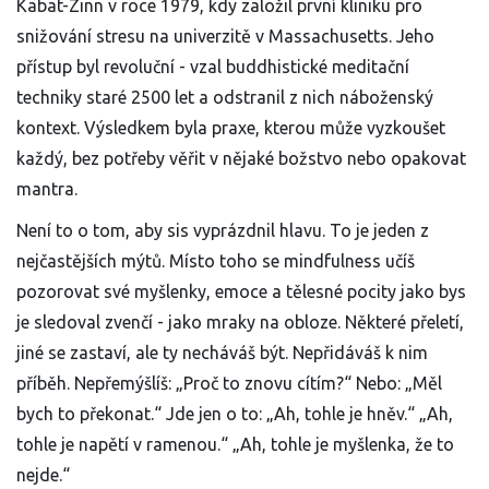
Kabat-Zinn v roce 1979, kdy založil první kliniku pro
snižování stresu na univerzitě v Massachusetts. Jeho
přístup byl revoluční - vzal buddhistické meditační
techniky staré 2500 let a odstranil z nich náboženský
kontext. Výsledkem byla praxe, kterou může vyzkoušet
každý, bez potřeby věřit v nějaké božstvo nebo opakovat
mantra.
Není to o tom, aby sis vyprázdnil hlavu. To je jeden z
nejčastějších mýtů. Místo toho se mindfulness učíš
pozorovat své myšlenky, emoce a tělesné pocity jako bys
je sledoval zvenčí - jako mraky na obloze. Některé přeletí,
jiné se zastaví, ale ty necháváš být. Nepřidáváš k nim
příběh. Nepřemýšlíš: „Proč to znovu cítím?“ Nebo: „Měl
bych to překonat.“ Jde jen o to: „Ah, tohle je hněv.“ „Ah,
tohle je napětí v ramenou.“ „Ah, tohle je myšlenka, že to
nejde.“