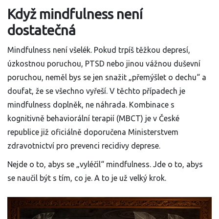
Když mindfulness není
dostatečná
Mindfulness není všelék. Pokud trpíš těžkou depresí,
úzkostnou poruchou, PTSD nebo jinou vážnou duševní
poruchou, neměl bys se jen snažit „přemýšlet o dechu“ a
doufat, že se všechno vyřeší. V těchto případech je
mindfulness doplněk, ne náhrada. Kombinace s
kognitivně behaviorální terapií (MBCT) je v České
republice již oficiálně doporučena Ministerstvem
zdravotnictví pro prevenci recidivy deprese.
Nejde o to, abys se „vyléčil“ mindfulness. Jde o to, abys
se naučil být s tím, co je. A to je už velký krok.