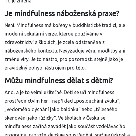
To je změna.
Je mindfulness náboženská praxe?
Není. Mindfulness má kořeny v buddhistické tradici, ale
moderní sekulární verze, kterou používáme v
zdravotnictví a školách, je zcela odstraněna z
náboženského kontextu. Nevyžaduje věru, modlitby ani
změnu víry. Je to nástroj pro pozornost, stejně jako je
pravidelný pohyb nástrojem pro tělo.
Můžu mindfulness dělat s dětmi?
Ano, a je to velmi užitečné. Děti se učí mindfulness
prostřednictvím her - například „poslouchání zvuku“,
„vědomého dýchání jako balónku“ nebo „tělesného
skenování jako růžičky“. Ve školách v Česku se
mindfulness začíná zavádět jako součást vzdělávacího
programu, protože zlepšuje soustředění, snižuje úzkost a