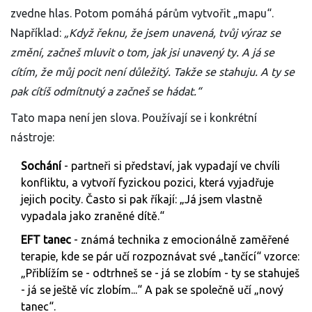
zvedne hlas. Potom pomáhá párům vytvořit „mapu“.
Například:
„Když řeknu, že jsem unavená, tvůj výraz se
změní, začneš mluvit o tom, jak jsi unavený ty. A já se
cítím, že můj pocit není důležitý. Takže se stahuju. A ty se
pak cítíš odmítnutý a začneš se hádat.“
Tato mapa není jen slova. Používají se i konkrétní
nástroje:
Sochání
- partneři si představí, jak vypadají ve chvíli
konfliktu, a vytvoří fyzickou pozici, která vyjadřuje
jejich pocity. Často si pak říkají: „Já jsem vlastně
vypadala jako zraněné dítě.“
EFT tanec
- známá technika z emocionálně zaměřené
terapie, kde se pár učí rozpoznávat své „tančící“ vzorce:
„Přiblížím se - odtrhneš se - já se zlobím - ty se stahuješ
- já se ještě víc zlobím...“ A pak se společně učí „nový
tanec“.