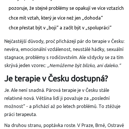
pozoruje, že stejné problémy se opakují ve více vztazích
chce mít vztah, který je více než jen „dohoda“
chce přestat být v „boji“ a začít být v „spolupráci“
Nejčastější důvody, proč přicházejí pár do terapie v Česku:
nevěra, emocionální vzdálenost, neustálé hádky, sexuální
stagnace, problémy s rodičovstvím. Ale vždycky se za tím
skrývá jeden vzorec:
„Nemůžeme být blízko, ani daleko.“
Je terapie v Česku dostupná?
Je. Ale není snadná. Párová terapie je v Česku stále
relativně nová. Většina lidí ji považuje za „poslední
možnost“ - a přichází až po letech problémů. To ztěžuje
práci terapeuta.
Na druhou stranu, poptávka roste. V Praze, Brně, Ostravě