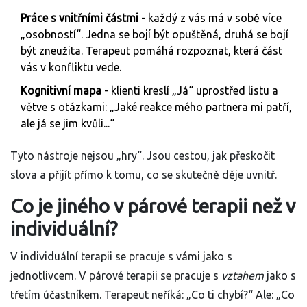
Práce s vnitřními částmi
- každý z vás má v sobě více
„osobností“. Jedna se bojí být opuštěná, druhá se bojí
být zneužita. Terapeut pomáhá rozpoznat, která část
vás v konfliktu vede.
Kognitivní mapa
- klienti kreslí „Já“ uprostřed listu a
větve s otázkami: „Jaké reakce mého partnera mi patří,
ale já se jim kvůli...“
Tyto nástroje nejsou „hry“. Jsou cestou, jak přeskočit
slova a přijít přímo k tomu, co se skutečně děje uvnitř.
Co je jiného v párové terapii než v
individuální?
V individuální terapii se pracuje s vámi jako s
jednotlivcem. V párové terapii se pracuje s
vztahem
jako s
třetím účastníkem. Terapeut neříká: „Co ti chybí?“ Ale: „Co