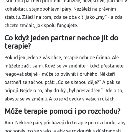
jsou oba partneři přítomni: manželé, nevěstové, partneri v
kohabitaci, stejnopohlavní páry. Nezáleží na právním
statutu. Záleží na tom, zda se oba cítí jako „my“ - a zda
chcete změnit, jak spolu fungujete.
Co když jeden partner nechce jít do
terapie?
Pokud jen jeden z vás chce, terapie nebude účinná. Ale
můžete začít sami. Když se vy změníte - když přestanete
reagovat stejně - může to ovlivnit i druhého. Někteří
partneři se začnou ptát: „Co se s tebou děje?“ A pak se
připojí. Nejde o to, aby druhý „byl přesvědčen“. Jde o to,
abyste se vy změnili. A to je vždycky v vašich rukách.
Může terapie pomoci i po rozchodu?
Ano. Některé páry přicházejí do terapie po rozchodu, aby
pochopily, co se stalo, a aby se rozloučili s důstojností.