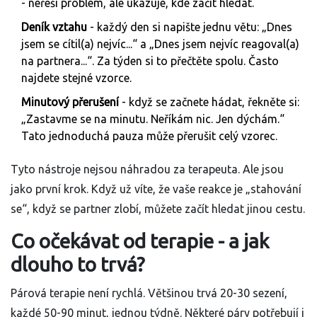
- neřeší problém, ale ukazuje, kde začít hledat.
Deník vztahu
- každý den si napište jednu větu: „Dnes
jsem se cítil(a) nejvíc...“ a „Dnes jsem nejvíc reagoval(a)
na partnera...“. Za týden si to přečtěte spolu. Často
najdete stejné vzorce.
Minutový přerušení
- když se začnete hádat, řekněte si:
„Zastavme se na minutu. Neříkám nic. Jen dýchám.“
Tato jednoduchá pauza může přerušit celý vzorec.
Tyto nástroje nejsou náhradou za terapeuta. Ale jsou
jako první krok. Když už víte, že vaše reakce je „stahování
se“, když se partner zlobí, můžete začít hledat jinou cestu.
Co očekávat od terapie - a jak
dlouho to trvá?
Párová terapie není rychlá. Většinou trvá 20-30 sezení,
každé 50-90 minut, jednou týdně. Některé páry potřebují i