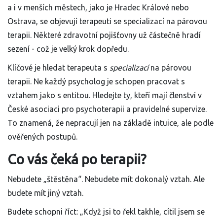
a i v menších městech, jako je Hradec Králové nebo
Ostrava, se objevují terapeuti se specializací na párovou
terapii. Některé zdravotní pojišťovny už částečně hradí
sezení - což je velký krok dopředu.
Klíčové je hledat terapeuta s
specializací
na párovou
terapii. Ne každý psycholog je schopen pracovat s
vztahem jako s entitou. Hledejte ty, kteří mají členství v
České asociaci pro psychoterapii a pravidelné supervize.
To znamená, že nepracují jen na základě intuice, ale podle
ověřených postupů.
Co vás čeká po terapii?
Nebudete „štěstěna“. Nebudete mít dokonalý vztah. Ale
budete mít jiný vztah.
Budete schopni říct: „Když jsi to řekl takhle, cítil jsem se