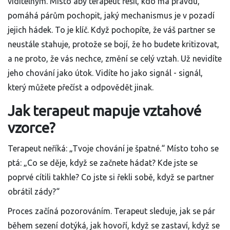
viditelným. Místo aby terapeut řešil, kdo má pravdu,
pomáhá párům pochopit, jaký mechanismus je v pozadí
jejich hádek. To je klíč. Když pochopíte, že váš partner se
neustále stahuje, protože se bojí, že ho budete kritizovat,
a ne proto, že vás nechce, změní se celý vztah. Už nevidíte
jeho chování jako útok. Vidíte ho jako signál - signál,
který můžete přečíst a odpovědět jinak.
Jak terapeut mapuje vztahové
vzorce?
Terapeut neříká: „Tvoje chování je špatné.“ Místo toho se
ptá: „Co se děje, když se začnete hádat? Kde jste se
poprvé cítili takhle? Co jste si řekli sobě, když se partner
obrátil zády?“
Proces začíná pozorováním. Terapeut sleduje, jak se pár
během sezení dotýká, jak hovoří, když se zastaví, když se