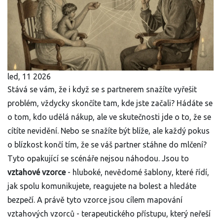
led, 11 2026
Stává se vám, že i když se s partnerem snažíte vyřešit
problém, vždycky skončíte tam, kde jste začali? Hádáte se
o tom, kdo udělá nákup, ale ve skutečnosti jde o to, že se
cítíte nevidění. Nebo se snažíte být blíže, ale každý pokus
o blízkost končí tím, že se váš partner stáhne do mlčení?
Tyto opakující se scénáře nejsou náhodou. Jsou to
vztahové vzorce
- hluboké, nevědomé šablony, které řídí,
jak spolu komunikujete, reagujete na bolest a hledáte
bezpečí. A právě tyto vzorce jsou cílem mapování
vztahových vzorců - terapeutického přístupu, který neřeší