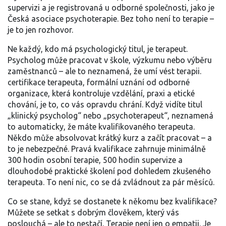
supervizi a je registrovaná u odborné společnosti, jako je
Česká asociace psychoterapie. Bez toho není to terapie –
je to jen rozhovor.
Ne každý, kdo má psychologický titul, je terapeut.
Psycholog může pracovat v škole, výzkumu nebo výběru
zaměstnanců – ale to neznamená, že umí vést terapii.
certifikace terapeuta
,
formální uznání od odborné
organizace, která kontroluje vzdělání, praxi a etické
chování
, je to, co vás opravdu chrání. Když vidíte titul
„klinický psycholog“ nebo „psychoterapeut“, neznamená
to automaticky, že máte kvalifikovaného terapeuta.
Někdo může absolvovat krátký kurz a začít pracovat – a
to je nebezpečné. Pravá kvalifikace zahrnuje minimálně
300 hodin osobní terapie, 500 hodin supervize a
dlouhodobé praktické školení pod dohledem zkušeného
terapeuta. To není nic, co se dá zvládnout za pár měsíců.
Co se stane, když se dostanete k někomu bez kvalifikace?
Můžete se setkat s dobrým člověkem, který vás
poslouchá – ale to nestačí. Terapie není jen o empatii. Je