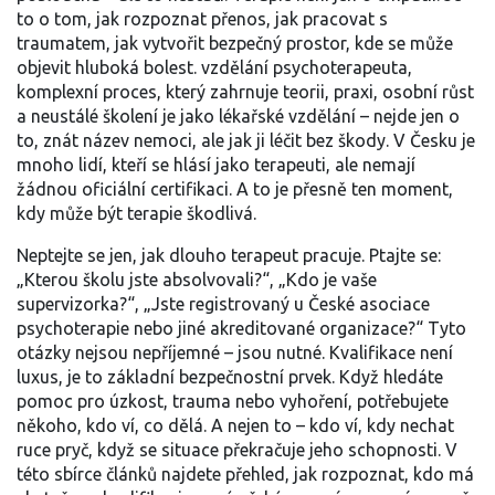
to o tom, jak rozpoznat přenos, jak pracovat s
traumatem, jak vytvořit bezpečný prostor, kde se může
objevit hluboká bolest.
vzdělání psychoterapeuta
,
komplexní proces, který zahrnuje teorii, praxi, osobní růst
a neustálé školení
je jako lékařské vzdělání – nejde jen o
to, znát název nemoci, ale jak ji léčit bez škody. V Česku je
mnoho lidí, kteří se hlásí jako terapeuti, ale nemají
žádnou oficiální certifikaci. A to je přesně ten moment,
kdy může být terapie škodlivá.
Neptejte se jen, jak dlouho terapeut pracuje. Ptajte se:
„Kterou školu jste absolvovali?“, „Kdo je vaše
supervizorka?“, „Jste registrovaný u České asociace
psychoterapie nebo jiné akreditované organizace?“ Tyto
otázky nejsou nepříjemné – jsou nutné. Kvalifikace není
luxus, je to základní bezpečnostní prvek. Když hledáte
pomoc pro úzkost, trauma nebo vyhoření, potřebujete
někoho, kdo ví, co dělá. A nejen to – kdo ví, kdy nechat
ruce pryč, když se situace překračuje jeho schopnosti. V
této sbírce článků najdete přehled, jak rozpoznat, kdo má