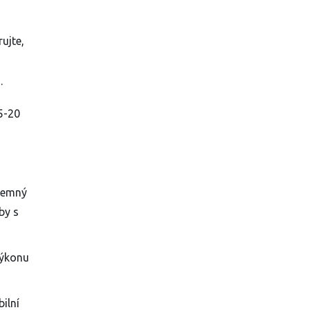
ujte,
.
5-20
íjemný
by s
výkonu
bilní