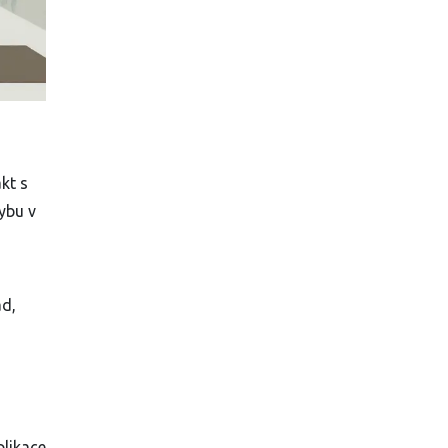
kt s
hybu v
ad,
plikace