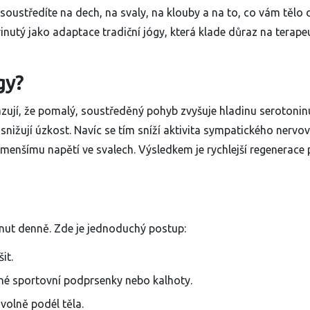
 soustředíte na dech, na svaly, na klouby a na to, co vám tělo
inutý jako adaptace tradiční jógy, která klade důraz na terape
gy?
azují, že pomalý, soustředěný pohyb zvyšuje hladinu serotonin
 snižují úzkost. Navíc se tím sníží aktivita sympatického nervo
menšímu napětí ve svalech. Výsledkem je rychlejší regenerace
minut denně. Zde je jednoduchý postup:
it.
né sportovní podprsenky nebo kalhoty.
volně podél těla.