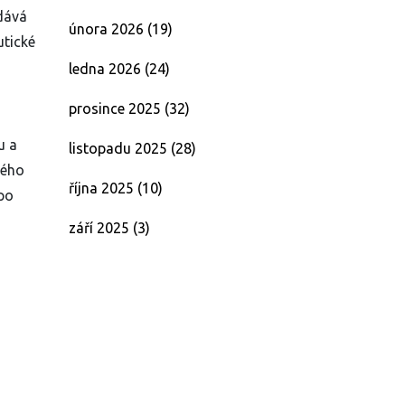
 dává
února 2026
(19)
utické
ledna 2026
(24)
prosince 2025
(32)
u a
listopadu 2025
(28)
vého
října 2025
(10)
 po
září 2025
(3)