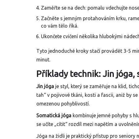
Zaměřte se na dech: pomalu vdechujte nosem
Začněte s jemným protahováním krku, ramen
co vám tělo říká.
Ukončete cvičení několika hlubokými nádech
Tyto jednoduché kroky stačí provádět 3-5 min
minut.
Příklady technik: Jin jóga, 
Jin jóga
je styl, který se zaměřuje na klid, ticho
tah“ v pojivové tkáni, kosti a fascii, aniž by s
omezenou pohyblivostí.
Somatická jóga
kombinuje jemné pohyby s hl
se učíte „cítit“ rozdíl mezi napětím a uvolněn
Jóga na židli je praktický přístup pro seniory n