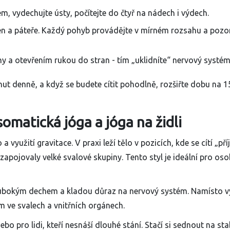
, vydechujte ústy, počítejte do čtyř na nádech i výdech.
 a páteře. Každý pohyb provádějte v mírném rozsahu a pozor
y a otevřením rukou do stran - tím „uklidníte“ nervový systém
ut denně, a když se budete cítit pohodlně, rozšiřte dobu na 1
somatická jóga a jóga na židli
 a využití gravitace. V praxi leží tělo v pozicích, kde se cítí „př
e zapojovaly velké svalové skupiny.
Tento styl je ideální pro oso
ubokým dechem a kladou důraz na nervový systém. Namísto 
ím ve svalech a vnitřních orgánech.
ebo pro lidi, kteří nesnáší dlouhé stání. Stačí si sednout na sta