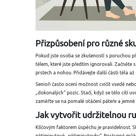
Přizpůsobení pro různé sk
Pokud jste osoba se zkušeností s poruchou p
tělem, které jste předtím ignorovali. Začněte 
prstech a nohou. Přidávejte další části těla až
Senioři často ocení možnost cvičit vsedě nebo
„dokonalých“ pozic. Stačí, když se tělo cítí
zaměřte se na pomalé otáčení páteře a jemné 
Jak vytvořit udržitelnou r
Klíčovým faktorem úspěchu je pravidelnost. Stu
pětiminutové „pětiminutovky“. Postupně může