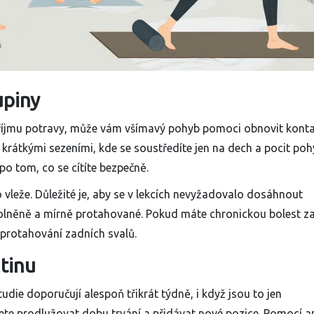
upiny
říjmu potravy, může vám všímavý pohyb pomoci obnovit konta
s krátkými sezeními, kde se soustředíte jen na dech a pocit po
 po tom, co se cítíte bezpečně.
 vleže. Důležité je, aby se v lekcích nevyžadovalo dosáhnout
 uvolněně a mírně protahované. Pokud máte chronickou bolest z
protahování zadních svalů.
utinu
die doporučují alespoň třikrát týdně, i když jsou to jen
te prodlužovat dobu trvání a přidávat nové pozice. Pomocí a