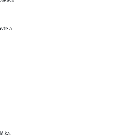
avte a
délka.