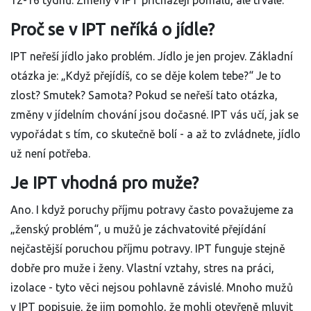
12-16 týdnů. Změny v IPT přicházejí pomalu, ale trvale.
Proč se v IPT neříká o jídle?
IPT neřeší jídlo jako problém. Jídlo je jen projev. Základní
otázka je: „Když přejídíš, co se děje kolem tebe?“ Je to
zlost? Smutek? Samota? Pokud se neřeší tato otázka,
změny v jídelním chování jsou dočasné. IPT vás učí, jak se
vypořádat s tím, co skutečně bolí - a až to zvládnete, jídlo
už není potřeba.
Je IPT vhodná pro muže?
Ano. I když poruchy příjmu potravy často považujeme za
„ženský problém“, u mužů je záchvatovité přejídání
nejčastější poruchou příjmu potravy. IPT funguje stejně
dobře pro muže i ženy. Vlastní vztahy, stres na práci,
izolace - tyto věci nejsou pohlavně závislé. Mnoho mužů
v IPT popisuje, že jim pomohlo, že mohli otevřeně mluvit