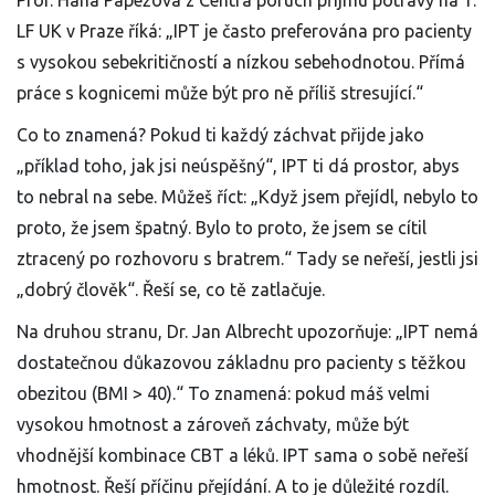
Prof. Hana Papežová z Centra poruch příjmu potravy na 1.
LF UK v Praze říká: „IPT je často preferována pro pacienty
s vysokou sebekritičností a nízkou sebehodnotou. Přímá
práce s kognicemi může být pro ně příliš stresující.“
Co to znamená? Pokud ti každý záchvat přijde jako
„příklad toho, jak jsi neúspěšný“, IPT ti dá prostor, abys
to nebral na sebe. Můžeš říct: „Když jsem přejídl, nebylo to
proto, že jsem špatný. Bylo to proto, že jsem se cítil
ztracený po rozhovoru s bratrem.“ Tady se neřeší, jestli jsi
„dobrý člověk“. Řeší se, co tě zatlačuje.
Na druhou stranu, Dr. Jan Albrecht upozorňuje: „IPT nemá
dostatečnou důkazovou základnu pro pacienty s těžkou
obezitou (BMI > 40).“ To znamená: pokud máš velmi
vysokou hmotnost a zároveň záchvaty, může být
vhodnější kombinace CBT a léků. IPT sama o sobě neřeší
hmotnost. Řeší příčinu přejídání. A to je důležité rozdíl.