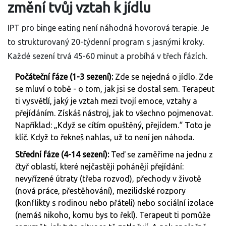
změní tvůj vztah k jídlu
IPT pro binge eating není náhodná hovorová terapie. Je
to strukturovaný 20-týdenní program s jasnými kroky.
Každé sezení trvá 45-60 minut a probíhá v třech fázích.
Počáteční fáze (1-3 sezení):
Zde se nejedná o jídlo. Zde
se mluví o tobě - o tom, jak jsi se dostal sem. Terapeut
ti vysvětlí, jaký je vztah mezi tvojí emoce, vztahy a
přejídáním. Získáš nástroj, jak to všechno pojmenovat.
Například: „Když se cítím opuštěný, přejídem.“ Toto je
klíč. Když to řekneš nahlas, už to není jen náhoda.
Střední fáze (4-14 sezení):
Teď se zaměříme na jednu z
čtyř oblastí, které nejčastěji pohánějí přejídání:
nevyřízené útraty (třeba rozvod), přechody v životě
(nová práce, přestěhování), mezilidské rozpory
(konflikty s rodinou nebo přáteli) nebo sociální izolace
(nemáš nikoho, komu bys to řekl). Terapeut ti pomůže