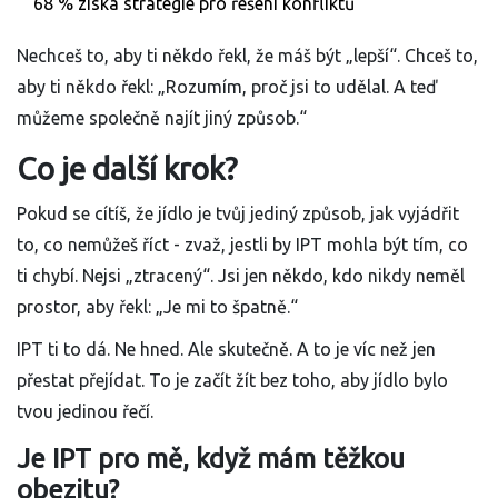
68 % získá strategie pro řešení konfliktů
Nechceš to, aby ti někdo řekl, že máš být „lepší“. Chceš to,
aby ti někdo řekl: „Rozumím, proč jsi to udělal. A teď
můžeme společně najít jiný způsob.“
Co je další krok?
Pokud se cítíš, že jídlo je tvůj jediný způsob, jak vyjádřit
to, co nemůžeš říct - zvaž, jestli by IPT mohla být tím, co
ti chybí. Nejsi „ztracený“. Jsi jen někdo, kdo nikdy neměl
prostor, aby řekl: „Je mi to špatně.“
IPT ti to dá. Ne hned. Ale skutečně. A to je víc než jen
přestat přejídat. To je začít žít bez toho, aby jídlo bylo
tvou jedinou řečí.
Je IPT pro mě, když mám těžkou
obezitu?