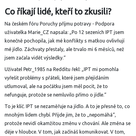
Co říkají lidé, kteří to zkusili?
Na českém fóru Poruchy příjmu potravy - Podpora
uživatelka Marie_CZ napsala: „Po 12 sezeních IPT jsem
konečně pochopila, jak mé konflikty s matkou ovlivňují
mé jídlo. Záchvaty přestaly, ale trvalo mi 6 měsíců, než
jsem začala vidět výsledky.“
Uživatel Petr_1985 na Redditu řekl: „IPT mi pomohla
vyřešit problémy s přáteli, které jsem přejídáním
utlumoval, ale na počátku jsem měl pocit, že to
nefunguje, protože se nemluvilo přímo o jídle.“
To je klíč. IPT se nezaměřuje na jídlo. A to je přesně to, co
mnohým lidem chybí. Přijde jim, že to „nepomáhá“,
protože nevidí okamžitou změnu v chování. Ale změna se
děje v hloubce. V tom, jak začínáš komunikovat. V tom,