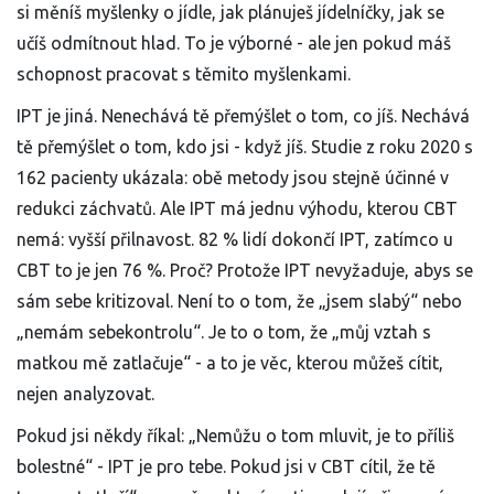
si měníš myšlenky o jídle, jak plánuješ jídelníčky, jak se
učíš odmítnout hlad. To je výborné - ale jen pokud máš
schopnost pracovat s těmito myšlenkami.
IPT je jiná. Nenechává tě přemýšlet o tom, co jíš. Nechává
tě přemýšlet o tom, kdo jsi - když jíš. Studie z roku 2020 s
162 pacienty ukázala: obě metody jsou stejně účinné v
redukci záchvatů. Ale IPT má jednu výhodu, kterou CBT
nemá: vyšší přilnavost. 82 % lidí dokončí IPT, zatímco u
CBT to je jen 76 %. Proč? Protože IPT nevyžaduje, abys se
sám sebe kritizoval. Není to o tom, že „jsem slabý“ nebo
„nemám sebekontrolu“. Je to o tom, že „můj vztah s
matkou mě zatlačuje“ - a to je věc, kterou můžeš cítit,
nejen analyzovat.
Pokud jsi někdy říkal: „Nemůžu o tom mluvit, je to příliš
bolestné“ - IPT je pro tebe. Pokud jsi v CBT cítil, že tě