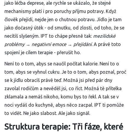
jako léčba deprese, ale rychle se ukázalo, že stejné
mechanismy platí i pro poruchy příjmu potravy. Když
člověk přejídí, nejde jen o chutnou potravu. Jídlo je tam
jako dočasný útěk - od smutku, od zlosti, od toho, že se
necítíš slyšeným. IPT to chápe přesně tak:
mezilidské
problémy → negativní emoce → přejídání
. A právě toto
spojení je cílem terapie - přerušit ho.
Není to o tom, abys se naučil počítat kalorie. Není to o
tom, abys se vyhnul cukru. Je to o tom, abys poznal, proč
se k jídlu obracíš právě teď. Možná jsi před pár dny
zavolal rodičům a nevěděl jsi, co říct. Možná tě přítelka
zklamala a nemáš nikoho, komu bys to řekl. A tak se v
noci vydáš do kuchyně, abys něco zacpal. IPT ti pomůže
to vidět. Ne jako slabost. Ale jako signál.
Struktura terapie: Tři fáze, které