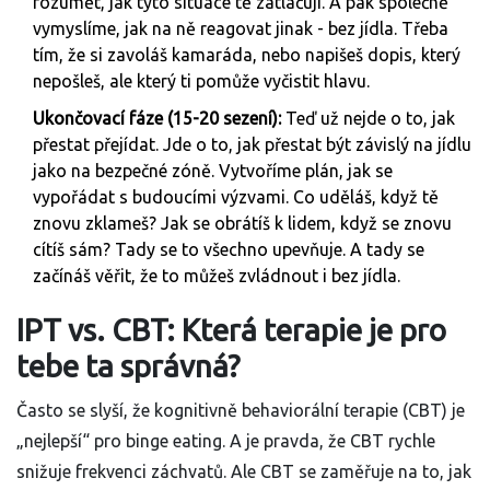
rozumět, jak tyto situace tě zatlačují. A pak společně
vymyslíme, jak na ně reagovat jinak - bez jídla. Třeba
tím, že si zavoláš kamaráda, nebo napišeš dopis, který
nepošleš, ale který ti pomůže vyčistit hlavu.
Ukončovací fáze (15-20 sezení):
Teď už nejde o to, jak
přestat přejídat. Jde o to, jak přestat být závislý na jídlu
jako na bezpečné zóně. Vytvoříme plán, jak se
vypořádat s budoucími výzvami. Co uděláš, když tě
znovu zklameš? Jak se obrátíš k lidem, když se znovu
cítíš sám? Tady se to všechno upevňuje. A tady se
začínáš věřit, že to můžeš zvládnout i bez jídla.
IPT vs. CBT: Která terapie je pro
tebe ta správná?
Často se slyší, že kognitivně behaviorální terapie (CBT) je
„nejlepší“ pro binge eating. A je pravda, že CBT rychle
snižuje frekvenci záchvatů. Ale CBT se zaměřuje na to, jak