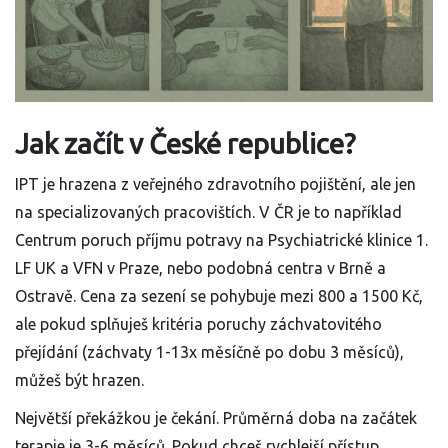
Jak začít v České republice?
IPT je hrazena z veřejného zdravotního pojištění, ale jen
na specializovaných pracovištích. V ČR je to například
Centrum poruch příjmu potravy na Psychiatrické klinice 1.
LF UK a VFN v Praze, nebo podobná centra v Brně a
Ostravě. Cena za sezení se pohybuje mezi 800 a 1500 Kč,
ale pokud splňuješ kritéria poruchy záchvatovitého
přejídání (záchvaty 1-13x měsíčně po dobu 3 měsíců),
můžeš být hrazen.
Největší překážkou je čekání. Průměrná doba na začátek
terapie je 3-6 měsíců. Pokud chceš rychlejší přístup,