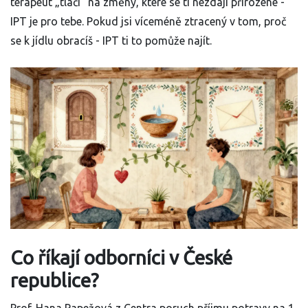
terapeut „tlačí“ na změny, které se ti nezdají přirozené -
IPT je pro tebe. Pokud jsi víceméně ztracený v tom, proč
se k jídlu obracíš - IPT ti to pomůže najít.
Co říkají odborníci v České
republice?