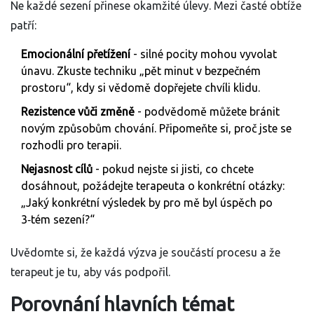
Ne každé sezení přinese okamžité úlevy. Mezi časté obtíže
patří:
Emocionální přetížení
- silné pocity mohou vyvolat
únavu. Zkuste techniku „pět minut v bezpečném
prostoru“, kdy si vědomě dopřejete chvíli klidu.
Rezistence vůči změně
- podvědomě můžete bránit
novým způsobům chování. Připomeňte si, proč jste se
rozhodli pro terapii.
Nejasnost cílů
- pokud nejste si jisti, co chcete
dosáhnout, požádejte terapeuta o konkrétní otázky:
„Jaký konkrétní výsledek by pro mě byl úspěch po
3‑tém sezení?“
Uvědomte si, že každá výzva je součástí procesu a že
terapeut je tu, aby vás podpořil.
Porovnání hlavních témat