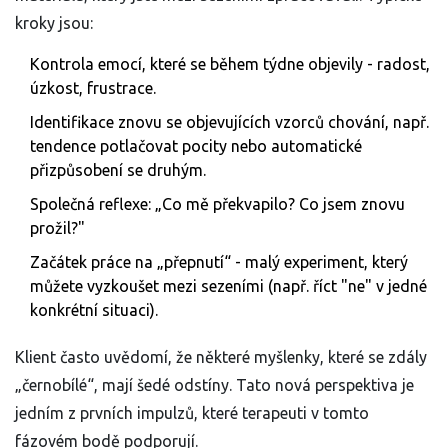
kroky jsou:
Kontrola emocí, které se během týdne objevily - radost,
úzkost, frustrace.
Identifikace znovu se objevujících
vzorců chování
, např.
tendence potlačovat pocity nebo automatické
přizpůsobení se druhým.
Společná reflexe: „Co mě překvapilo? Co jsem znovu
prožil?"
Začátek práce na „přepnutí“ - malý experiment, který
můžete vyzkoušet mezi sezeními (např. říct "ne" v jedné
konkrétní situaci).
Klient často uvědomí, že některé myšlenky, které se zdály
„černobílé“, mají šedé odstíny. Tato nová perspektiva je
jedním z první­ch impulzů, které terapeuti v tomto
fázovém bodě podporují.