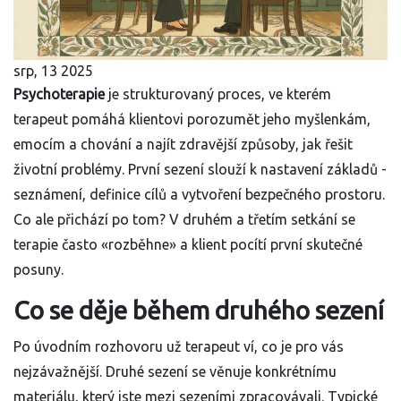
srp, 13 2025
Psychoterapie
je strukturovaný proces, ve kterém
terapeut pomáhá klientovi porozumět jeho myšlenkám,
emocím a chování a najít zdravější způsoby, jak řešit
životní problémy
. První sezení slouží k nastavení základů -
seznámení, definice cílů a vytvoření bezpečného prostoru.
Co ale přichází po tom? V druhém a třetím setkání se
terapie často «rozběhne» a klient pocítí první skutečné
posuny.
Co se děje během druhého sezení
Po úvodním rozhovoru už terapeut ví, co je pro vás
nejzávažnější. Druhé sezení se věnuje konkrétnímu
materiálu, který jste mezi sezeními zpracovávali. Typické