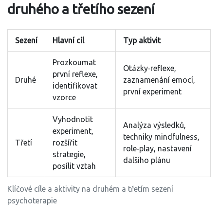
druhého a třetího sezení
Sezení
Hlavní cíl
Typ aktivit
Prozkoumat
Otázky‑reflexe,
první reflexe,
Druhé
zaznamenání emocí,
identifikovat
první experiment
vzorce
Vyhodnotit
Analýza výsledků,
experiment,
techniky mindfulness,
Třetí
rozšířit
role‑play, nastavení
strategie,
dalšího plánu
posílit vztah
Klíčové cíle a aktivity na druhém a třetím sezení
psychoterapie