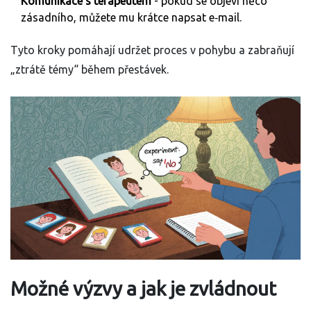
Komunikace s terapeutem
- pokud se objeví něco
zásadního, můžete mu krátce napsat e‑mail.
Tyto kroky pomáhají udržet proces v pohybu a zabraňují
„ztrátě témy“ během přestávek.
Možné výzvy a jak je zvládnout