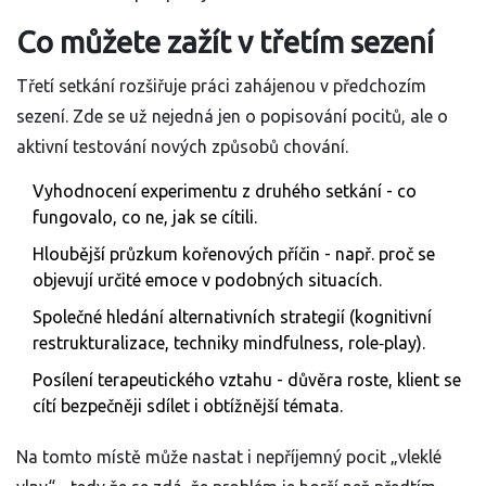
Co můžete zažít v třetím sezení
Třetí setkání rozšiřuje práci zahájenou v předchozím
sezení. Zde se už nejedná jen o popisování pocitů, ale o
aktivní testování nových způsobů chování.
Vyhodnocení experimentu z druhého setkání - co
fungovalo, co ne, jak se cítili.
Hloubější průzkum kořenových příčin - např. proč se
objevují určité
emoce
v podobných situacích.
Společné hledání alternativních strategií (kognitivní
restrukturalizace, techniky mindfulness, role‑play).
Posílení terapeutického vztahu - důvěra roste, klient se
cítí bezpečněji sdílet i obtížnější témata.
Na tomto místě může nastat i nepříjemný pocit „vleklé