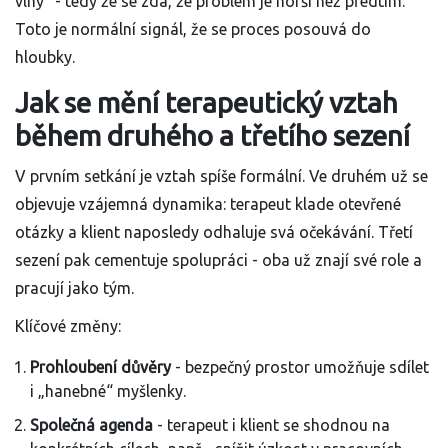
vlny“ - tedy že se zdá, že problém je horší než předtím.
Toto je normální signál, že se proces posouvá do
hloubky.
Jak se mění terapeutický vztah
během druhého a třetího sezení
V prvním setkání je vztah spíše formální. Ve druhém už se
objevuje vzájemná dynamika: terapeut klade otevřené
otázky a klient naposledy odhaluje svá očekávání. Třetí
sezení pak cementuje spolupráci - oba už znají své role a
pracují jako tým.
Klíčové změny:
Prohloubení důvěry
- bezpečný prostor umožňuje sdílet
i „hanebné“ myšlenky.
Společná agenda
- terapeut i klient se shodnou na