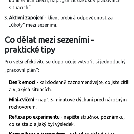
konkrétních cílech, např. „snížit úzkost v pracovních
situacích“.
Aktivní zapojení
- klient přebírá odpovědnost za
„úkoly“ mezi sezeními.
Co dělat mezi sezeními -
praktické tipy
Pro větší efektivitu se doporučuje vytvořit si jednoduchý
„pracovní plán“:
Deník emocí
- každodenně zaznamenávejte, co jste cítili
a v jakých situacích.
Mini‑cvičení
- např. 5‑minutové dýchání před náročným
rozhovorem.
Reflexe po experimentu
- napište stručnou poznámku,
co se stalo a jaký byl výsledek.