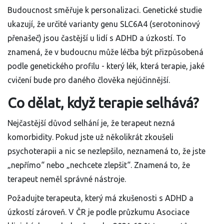
Budoucnost směřuje k personalizaci. Genetické studie
ukazují, že určité varianty genu SLC6A4 (serotoninový
přenašeč) jsou častější u lidí s ADHD a úzkostí. To
znamená, že v budoucnu může léčba být přizpůsobená
podle genetického profilu - který lék, která terapie, jaké
cvičení bude pro daného člověka nejúčinnější.
Co dělat, když terapie selhává?
Nejčastější důvod selhání je, že terapeut nezná
komorbidity. Pokud jste už několikrát zkoušeli
psychoterapii a nic se nezlepšilo, neznamená to, že jste
„nepřímo“ nebo „nechcete zlepšit“. Znamená to, že
terapeut neměl správné nástroje.
Požadujte terapeuta, který má zkušenosti s ADHD a
úzkostí zároveň. V ČR je podle průzkumu Asociace