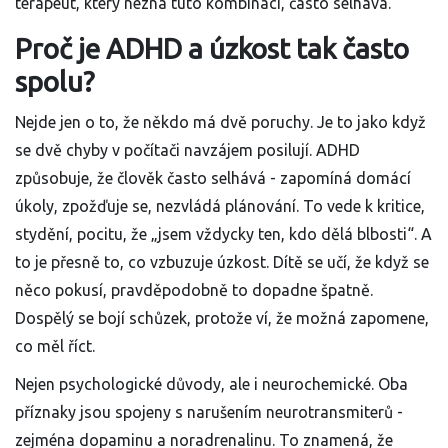
terapeut, který nezná tuto kombinaci, často selhává.
Proč je ADHD a úzkost tak často
spolu?
Nejde jen o to, že někdo má dvě poruchy. Je to jako když
se dvě chyby v počítači navzájem posilují. ADHD
způsobuje, že člověk často selhává - zapomíná domácí
úkoly, zpožďuje se, nezvládá plánování. To vede k kritice,
stydění, pocitu, že „jsem vždycky ten, kdo dělá blbosti“. A
to je přesně to, co vzbuzuje úzkost. Dítě se učí, že když se
něco pokusí, pravděpodobně to dopadne špatně.
Dospělý se bojí schůzek, protože ví, že možná zapomene,
co měl říct.
Nejen psychologické důvody, ale i neurochemické. Oba
příznaky jsou spojeny s narušením neurotransmiterů -
zejména dopaminu a noradrenalinu. To znamená, že