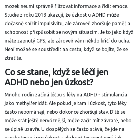
mozek neumí správně filtrovat informace a řídit emoce.
Studie z roku 2013 ukazují, že úzkost u ADHD může
dočasně snížit impulsivitu, ale zároveň zhoršuje paměť a
schopnost přizpůsobit se novým situacím. Je to jako když
máte zapnutý GPS, ale zároveň vám někdo křičí do ucha.
Není možné se soustředit na cestu, když se bojíte, že se
ztratíte.
Co se stane, když se léčí jen
ADHD nebo jen úzkost?
Mnoho rodin začíná léčbu s léky na ADHD - stimulancia
jako methylfenidát. Ale pokud je tam i úzkost, tyto léky
často nepomáhají, nebo dokonce zhoršují stav. Dítě se
může stát ještě nervóznější, může začít mít závratě, nebo
se úplně uzavře. U dospělých se často stává, že jde na
psychoterapii pro úzkost - ale když terapeut neví, jak