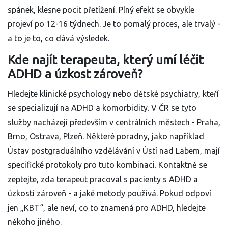
spánek, klesne pocit přetížení. Plný efekt se obvykle
projeví po 12-16 týdnech. Je to pomalý proces, ale trvalý -
a to je to, co dává výsledek.
Kde najít terapeuta, který umí léčit
ADHD a úzkost zároveň?
Hledejte klinické psychology nebo dětské psychiatry, kteří
se specializují na ADHD a komorbidity. V ČR se tyto
služby nacházejí především v centrálních městech - Praha,
Brno, Ostrava, Plzeň. Některé poradny, jako například
Ústav postgraduálního vzdělávání v Ústí nad Labem, mají
specifické protokoly pro tuto kombinaci. Kontaktně se
zeptejte, zda terapeut pracoval s pacienty s ADHD a
úzkostí zároveň - a jaké metody používá. Pokud odpoví
jen „KBT“, ale neví, co to znamená pro ADHD, hledejte
někoho jiného.