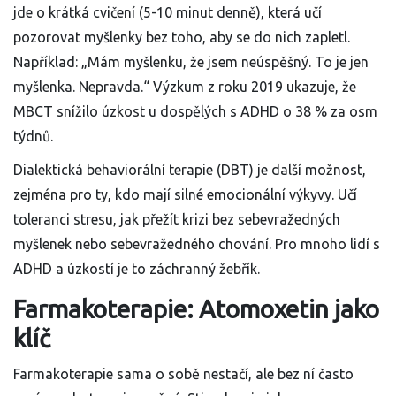
jde o krátká cvičení (5-10 minut denně), která učí
pozorovat myšlenky bez toho, aby se do nich zapletl.
Například: „Mám myšlenku, že jsem neúspěšný. To je jen
myšlenka. Nepravda.“ Výzkum z roku 2019 ukazuje, že
MBCT snížilo úzkost u dospělých s ADHD o 38 % za osm
týdnů.
Dialektická behaviorální terapie (DBT) je další možnost,
zejména pro ty, kdo mají silné emocionální výkyvy. Učí
toleranci stresu, jak přežít krizi bez sebevražedných
myšlenek nebo sebevražedného chování. Pro mnoho lidí s
ADHD a úzkostí je to záchranný žebřík.
Farmakoterapie: Atomoxetin jako
klíč
Farmakoterapie sama o sobě nestačí, ale bez ní často