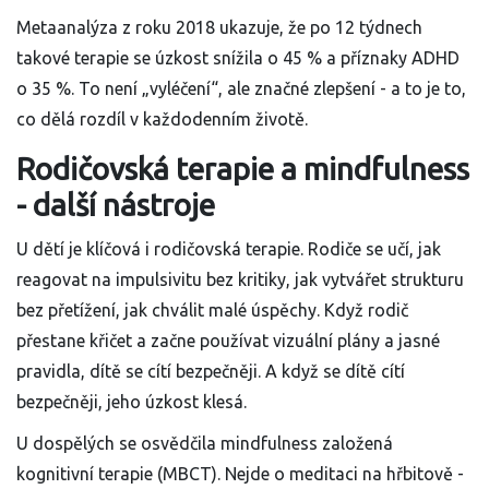
Metaanalýza z roku 2018 ukazuje, že po 12 týdnech
takové terapie se úzkost snížila o 45 % a příznaky ADHD
o 35 %. To není „vyléčení“, ale značné zlepšení - a to je to,
co dělá rozdíl v každodenním životě.
Rodičovská terapie a mindfulness
- další nástroje
U dětí je klíčová i rodičovská terapie. Rodiče se učí, jak
reagovat na impulsivitu bez kritiky, jak vytvářet strukturu
bez přetížení, jak chválit malé úspěchy. Když rodič
přestane křičet a začne používat vizuální plány a jasné
pravidla, dítě se cítí bezpečněji. A když se dítě cítí
bezpečněji, jeho úzkost klesá.
U dospělých se osvědčila mindfulness založená
kognitivní terapie (MBCT). Nejde o meditaci na hřbitově -