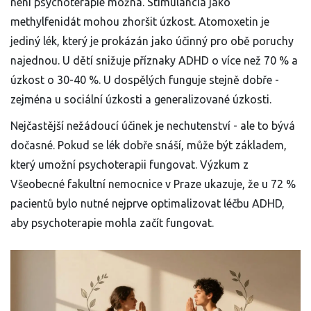
není psychoterapie možná. Stimulancia jako
methylfenidát mohou zhoršit úzkost. Atomoxetin je
jediný lék, který je prokázán jako účinný pro obě poruchy
najednou. U dětí snižuje příznaky ADHD o více než 70 % a
úzkost o 30-40 %. U dospělých funguje stejně dobře -
zejména u sociální úzkosti a generalizované úzkosti.
Nejčastější nežádoucí účinek je nechutenství - ale to bývá
dočasné. Pokud se lék dobře snáší, může být základem,
který umožní psychoterapii fungovat. Výzkum z
Všeobecné fakultní nemocnice v Praze ukazuje, že u 72 %
pacientů bylo nutné nejprve optimalizovat léčbu ADHD,
aby psychoterapie mohla začít fungovat.