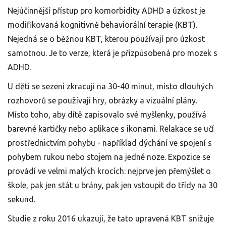
Nejúčinnější přístup pro komorbidity ADHD a úzkost je
modifikovaná kognitivně behaviorální terapie (KBT).
Nejedná se o běžnou KBT, kterou používají pro úzkost
samotnou. Je to verze, která je přizpůsobená pro mozek s
ADHD.
U dětí se sezení zkracují na 30-40 minut, místo dlouhých
rozhovorů se používají hry, obrázky a vizuální plány.
Místo toho, aby dítě zapisovalo své myšlenky, používá
barevné kartičky nebo aplikace s ikonami. Relakace se učí
prostřednictvím pohybu - například dýchání ve spojení s
pohybem rukou nebo stojem na jedné noze. Expozice se
provádí ve velmi malých krocích: nejprve jen přemýšlet o
škole, pak jen stát u brány, pak jen vstoupit do třídy na 30
sekund.
Studie z roku 2016 ukazují, že tato upravená KBT snižuje