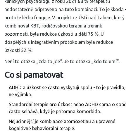
klinických psychologů z roku 2021 68 % terapeutů
nedostatečně připraveno na tuto kombinaci. To je škoda -
protože léčba funguje. V projektu z Ústí nad Labem, který
kombinoval KBT, rodičovskou terapii a trénink
pozornosti, byla redukce úzkosti u dětí 75 %. U
dospělých s integrativním protokolem byla redukce
úzkosti 52 %.
Není to otázka „zda to jde“. Je to otázka „kdo to umí“.
Co si pamatovat
ADHD a úzkost se často vyskytují spolu - to je pravidlo,
ne výjimka.
Standardní terapie pro úzkost nebo ADHD sama o sobě
často selhává, když je přítomna komorbida.
Nejúčinnější je kombinace atomoxetinu a upravené
kognitivně behaviorální terapie.