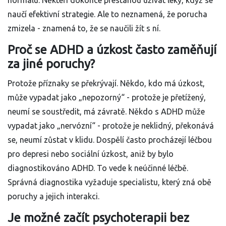
normálu. Někteří dokonce přestanou užívat léky, když se
naučí efektivní strategie. Ale to neznamená, že porucha
zmizela - znamená to, že se naučili žít s ní.
Proč se ADHD a úzkost často zaměňují
za jiné poruchy?
Protože příznaky se překrývají. Někdo, kdo má úzkost,
může vypadat jako „nepozorný“ - protože je přetížený,
neumí se soustředit, má závratě. Někdo s ADHD může
vypadat jako „nervózní“ - protože je neklidný, překonává
se, neumí zůstat v klidu. Dospělí často procházejí léčbou
pro depresi nebo sociální úzkost, aniž by bylo
diagnostikováno ADHD. To vede k neúčinné léčbě.
Správná diagnostika vyžaduje specialistu, který zná obě
poruchy a jejich interakci.
Je možné začít psychoterapii bez