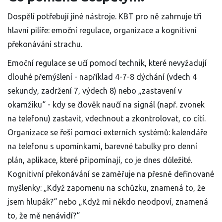
Dospělí potřebují jiné nástroje. KBT pro ně zahrnuje tři
hlavní pilíře: emoční regulace, organizace a kognitivní
překonávání strachu.
Emoční regulace se učí pomocí technik, které nevyžadují
dlouhé přemýšlení - například 4-7-8 dýchání (vdech 4
sekundy, zadržení 7, výdech 8) nebo „zastavení v
okamžiku“ - kdy se člověk naučí na signál (např. zvonek
na telefonu) zastavit, vdechnout a zkontrolovat, co cítí.
Organizace se řeší pomocí externích systémů: kalendáře
na telefonu s upomínkami, barevné tabulky pro denní
plán, aplikace, které připomínají, co je dnes důležité.
Kognitivní překonávání se zaměřuje na přesně definované
myšlenky: „Když zapomenu na schůzku, znamená to, že
jsem hlupák?“ nebo „Když mi někdo neodpoví, znamená
to, že mě nenávidí?“