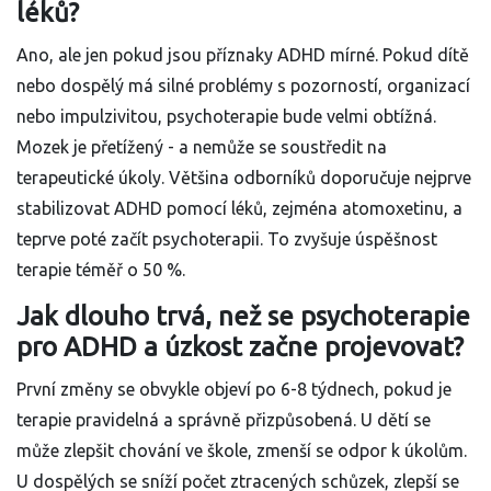
léků?
Ano, ale jen pokud jsou příznaky ADHD mírné. Pokud dítě
nebo dospělý má silné problémy s pozorností, organizací
nebo impulzivitou, psychoterapie bude velmi obtížná.
Mozek je přetížený - a nemůže se soustředit na
terapeutické úkoly. Většina odborníků doporučuje nejprve
stabilizovat ADHD pomocí léků, zejména atomoxetinu, a
teprve poté začít psychoterapii. To zvyšuje úspěšnost
terapie téměř o 50 %.
Jak dlouho trvá, než se psychoterapie
pro ADHD a úzkost začne projevovat?
První změny se obvykle objeví po 6-8 týdnech, pokud je
terapie pravidelná a správně přizpůsobená. U dětí se
může zlepšit chování ve škole, zmenší se odpor k úkolům.
U dospělých se sníží počet ztracených schůzek, zlepší se