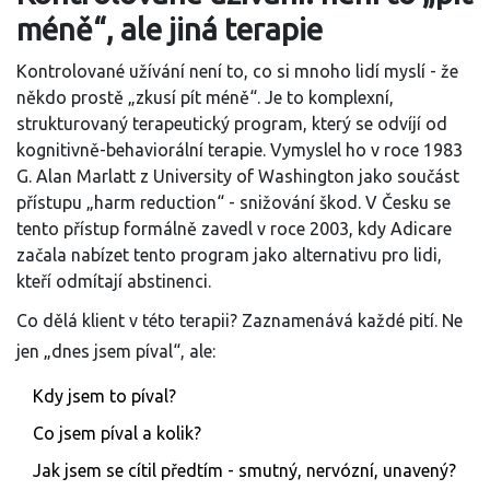
méně“, ale jiná terapie
Kontrolované užívání není to, co si mnoho lidí myslí - že
někdo prostě „zkusí pít méně“. Je to komplexní,
strukturovaný terapeutický program, který se odvíjí od
kognitivně-behaviorální terapie. Vymyslel ho v roce 1983
G. Alan Marlatt z University of Washington jako součást
přístupu „harm reduction“ - snižování škod. V Česku se
tento přístup formálně zavedl v roce 2003, kdy Adicare
začala nabízet tento program jako alternativu pro lidi,
kteří odmítají abstinenci.
Co dělá klient v této terapii? Zaznamenává každé pití. Ne
jen „dnes jsem píval“, ale:
Kdy jsem to píval?
Co jsem píval a kolik?
Jak jsem se cítil předtím - smutný, nervózní, unavený?