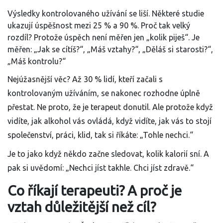
Výsledky kontrolovaného užívání se liší. Některé studie
ukazují úspěšnost mezi 25 % a 90 %. Proč tak velký
rozdíl? Protože úspěch není měřen jen „kolik piješ“. Je
měřen: „Jak se cítíš?“, „Máš vztahy?“, „Děláš si starosti?“,
„Máš kontrolu?“
Nejúžasnější věc? Až 30 % lidí, kteří začali s
kontrolovaným užíváním, se nakonec rozhodne úplně
přestat. Ne proto, že je terapeut donutil. Ale protože když
vidíte, jak alkohol vás ovládá, když vidíte, jak vás to stojí
společenství, práci, klid, tak si říkáte: „Tohle nechci.“
Je to jako když někdo začne sledovat, kolik kalorií sní. A
pak si uvědomí: „Nechci jíst takhle. Chci jíst zdravě.“
Co říkají terapeuti? A proč je
vztah důležitější než cíl?