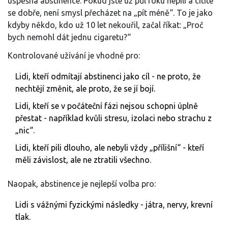
úspěšná abstinence. Pokud jste už půl roku nepili a cítíte
se dobře, není smysl přecházet na „pít méně“. To je jako
kdyby někdo, kdo už 10 let nekouřil, začal říkat: „Proč
bych nemohl dát jednu cigaretu?“
Kontrolované užívání je vhodné pro:
Lidi, kteří odmítají abstinenci jako cíl - ne proto, že
nechtějí změnit, ale proto, že se jí bojí.
Lidi, kteří se v počáteční fázi nejsou schopni úplně
přestat - například kvůli stresu, izolaci nebo strachu z
„nic“.
Lidi, kteří pili dlouho, ale nebyli vždy „přílišní“ - kteří
měli závislost, ale ne ztratili všechno.
Naopak, abstinence je nejlepší volba pro:
Lidi s vážnými fyzickými následky - játra, nervy, krevní
tlak.