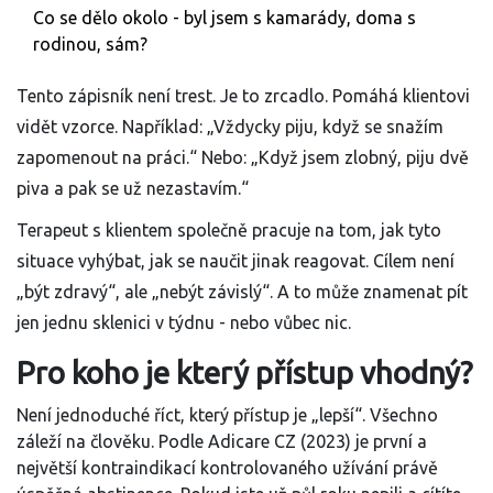
Co se dělo okolo - byl jsem s kamarády, doma s
rodinou, sám?
Tento zápisník není trest. Je to zrcadlo. Pomáhá klientovi
vidět vzorce. Například: „Vždycky piju, když se snažím
zapomenout na práci.“ Nebo: „Když jsem zlobný, piju dvě
piva a pak se už nezastavím.“
Terapeut s klientem společně pracuje na tom, jak tyto
situace vyhýbat, jak se naučit jinak reagovat. Cílem není
„být zdravý“, ale „nebýt závislý“. A to může znamenat pít
jen jednu sklenici v týdnu - nebo vůbec nic.
Pro koho je který přístup vhodný?
Není jednoduché říct, který přístup je „lepší“. Všechno
záleží na člověku. Podle Adicare CZ (2023) je první a
největší kontraindikací kontrolovaného užívání právě