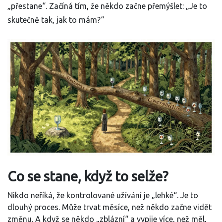
„přestane“. Začíná tím, že někdo začne přemýšlet: „Je to
skutečně tak, jak to mám?“
Co se stane, když to selže?
Nikdo neříká, že kontrolované užívání je „lehké“. Je to
dlouhý proces. Může trvat měsíce, než někdo začne vidět
změnu. A když se někdo „zblázní“ a vypije více, než měl,