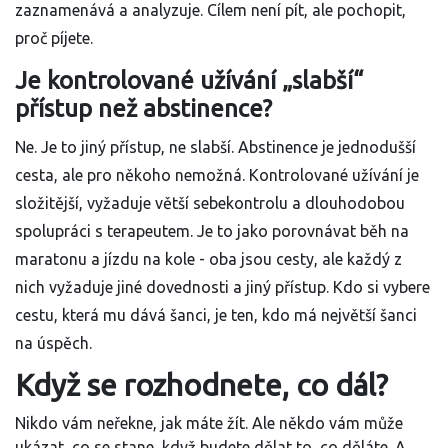
zaznamenává a analyzuje. Cílem není pít, ale pochopit,
proč píjete.
Je kontrolované užívání „slabší“
přístup než abstinence?
Ne. Je to jiný přístup, ne slabší. Abstinence je jednodušší
cesta, ale pro někoho nemožná. Kontrolované užívání je
složitější, vyžaduje větší sebekontrolu a dlouhodobou
spolupráci s terapeutem. Je to jako porovnávat běh na
maratonu a jízdu na kole - oba jsou cesty, ale každý z
nich vyžaduje jiné dovednosti a jiný přístup. Kdo si vybere
cestu, která mu dává šanci, je ten, kdo má největší šanci
na úspěch.
Když se rozhodnete, co dál?
Nikdo vám neřekne, jak máte žít. Ale někdo vám může
ukázat, co se stane, když budete dělat to, co děláte. A