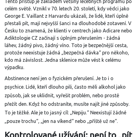
Tento přístup je základem většiny léčebných programů po
celém světě. Vznikl v 70. letech 20. století, kdy vědci jako
George E. Vaillant z Harvardu ukázali, že lidé, kteří úplně
přestali pít, mají nejvyšší šanci na dlouhodobé zotavení. V
Česku to znamená, že klienti v centrech jako Adicare nebo
Adiktologie CZ začínají s úplným přerušením - žádná
láhev, žádný pivo, žádný víno. Toto je bezpečnější cesta,
protože neexistuje žádná „bezpečná dávka“ pro někoho,
kdo má závislost. Jedna sklenice může vést k celému
výpadku.
Abstinence není jen o fyzickém přerušení. Je to i o
psychice. Lidé, kteří dlouho pili, často měli alkohol jako
způsob, jak se uklidnit, vyřešit problém, nebo prostě
přežít den. Když ho odstraníte, musíte najít jiné způsoby.
To je těžké. Ale je to jasný cíl: „Nepiju.“ Neexistují žádné
„pouze trochu“, „jen na víkend“ nebo „příště už ne“.
Kontrolované užívání: není to „pít