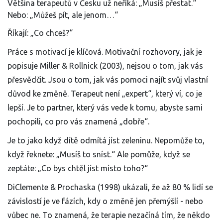
Většina terapeutů v Česku už neříká: „Musíš přestat.“
Nebo: „Můžeš pít, ale jenom…“
Říkají: „Co chceš?“
Práce s motivací je klíčová. Motivační rozhovory, jak je
popisuje Miller & Rollnick (2003), nejsou o tom, jak vás
přesvědčit. Jsou o tom, jak vás pomoci najít svůj vlastní
důvod ke změně. Terapeut není „expert“, který ví, co je
lepší. Je to partner, který vás vede k tomu, abyste sami
pochopili, co pro vás znamená „dobře“.
Je to jako když dítě odmítá jíst zeleninu. Nepomůže to,
když řeknete: „Musíš to sníst.“ Ale pomůže, když se
zeptáte: „Co bys chtěl jíst místo toho?“
DiClemente & Prochaska (1998) ukázali, že až 80 % lidí se
závislostí je ve fázích, kdy o změně jen přemýšlí - nebo
vůbec ne. To znamená, že terapie nezačíná tím, že někdo