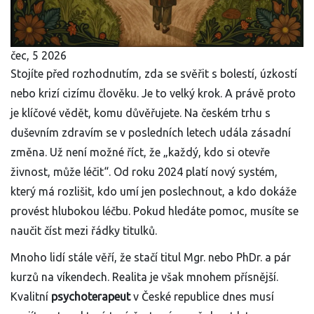
čec, 5 2026
Stojíte před rozhodnutím, zda se svěřit s bolestí, úzkostí
nebo krizí cizímu člověku. Je to velký krok. A právě proto
je klíčové vědět, komu důvěřujete. Na českém trhu s
duševním zdravím se v posledních letech udála zásadní
změna. Už není možné říct, že „každý, kdo si otevře
živnost, může léčit“. Od roku 2024 platí nový systém,
který má rozlišit, kdo umí jen poslechnout, a kdo dokáže
provést hlubokou léčbu. Pokud hledáte pomoc, musíte se
naučit číst mezi řádky titulků.
Mnoho lidí stále věří, že stačí titul Mgr. nebo PhDr. a pár
kurzů na víkendech. Realita je však mnohem přísnější.
Kvalitní
psychoterapeut
v České republice dnes musí