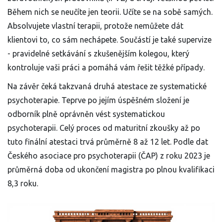
Během nich se neučíte jen teorii. Učíte se na sobě samých.
Absolvujete vlastní terapii, protože nemůžete dát
klientovi to, co sám nechápete. Součástí je také supervize
- pravidelné setkávání s zkušenějším kolegou, který
kontroluje vaši práci a pomáhá vám řešit těžké případy.
Na závěr čeká takzvaná druhá atestace ze systematické
psychoterapie. Teprve po jejím úspěšném složení je
odborník plně oprávněn vést systematickou
psychoterapii. Celý proces od maturitní zkoušky až po
tuto finální atestaci trvá průměrně 8 až 12 let. Podle dat
Českého asociace pro psychoterapii (ČAP) z roku 2023 je
průměrná doba od ukončení magistra po plnou kvalifikaci
8,3 roku.