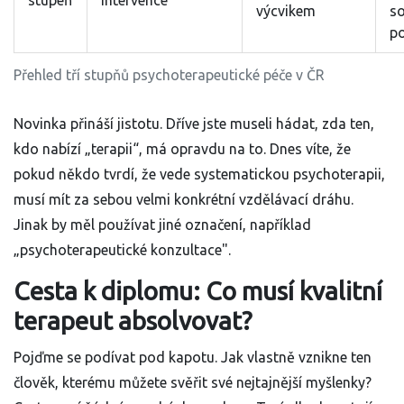
stupeň
intervence
výcvikem
so
p
Přehled tří stupňů psychoterapeutické péče v ČR
Novinka přináší jistotu. Dříve jste museli hádat, zda ten,
kdo nabízí „terapii“, má opravdu na to. Dnes víte, že
pokud někdo tvrdí, že vede systematickou psychoterapii,
musí mít za sebou velmi konkrétní vzdělávací dráhu.
Jinak by měl používat jiné označení, například
„psychoterapeutické konzultace".
Cesta k diplomu: Co musí kvalitní
terapeut absolvovat?
Pojďme se podívat pod kapotu. Jak vlastně vznikne ten
člověk, kterému můžete svěřit své nejtajnější myšlenky?