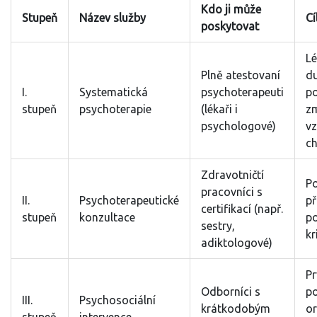
Kdo ji může
Stupeň
Název služby
Cí
poskytovat
L
Plně atestovaní
du
I.
Systematická
psychoterapeuti
po
stupeň
psychoterapie
(lékaři i
z
psychologové)
v
c
Zdravotničtí
P
pracovníci s
II.
Psychoterapeutické
př
certifikací (např.
stupeň
konzultace
po
sestry,
kr
adiktologové)
Pr
Odborníci s
p
III.
Psychosociální
krátkodobým
or