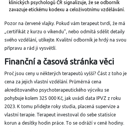
klinických psychologů ČR signalizuje, že se odborník
zavazuje etickému kodexu a celoživotnímu vzdělávání.
Pozor na červené vlajky. Pokud vám terapeut tvrdí, že má
„certifikát z kurzu o víkendu", nebo odmítá sdělit detaily
svého vzdělání, utíkejte. Kvalitní odborník je hrdý na svou
přípravu a rád ji vysvětlí.
Finanční a časová stránka věci
Proč jsou ceny u některých terapeutů vyšší? Část z toho je
cena za jejich vlastní vzdělání. Průměrná cena
akreditovaného psychoterapeutického výcviku se
pohybuje kolem 325 000 Kč, jak uvádí data IPVZ z roku
2023. K tomu přidejte roky studia, placená supervize a
vlastní terapie. Terapeut investoval do sebe statisíce
korun a desítky hodin práce. To se odráží v ceně hodiny.