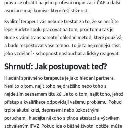
právo se obrátit na jeho profesní organizaci. ČAP a další
asociace mají komise, které řeší stížnosti.
Kvalitní terapeut vás nebude trestat za to, že se necítíte
lépe. Budete spolu pracovat na tom, proč tomu tak je.
Bude s vámi transparentní ohledně metod, které používá,
a bude respektovat vaše tempo. To je ta nejcennější část
jeho vzdělání - schopnost naslouchat a lidsky reagovat.
Shrnutí: Jak postupovat teď?
Hledání správného terapeuta je jako hledání partnera.
Není to o tom, najít toho nejdražšího nebo toho s
nejdelším seznamem titulků. Je to o tom, najít toho, jehož
přístup a kvalifikace odpovídají vašemu problému. Pokud
trpíte akutní krizí, depresemi nebo úzkostnými
poruchami, hledejte někoho s plnou atestací a výcvikem
schváleným IPVZ. Pokud jde o běžné životní obtíže, může