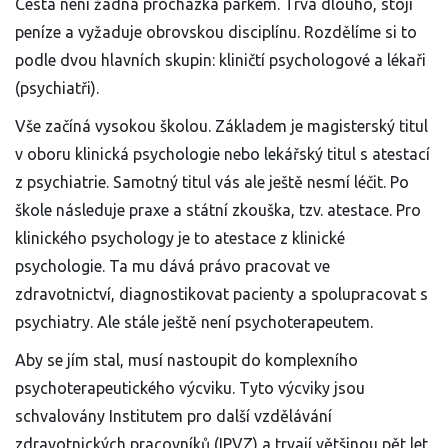
Cesta není žádná procházka parkem. Trvá dlouho, stojí
peníze a vyžaduje obrovskou disciplínu. Rozdělíme si to
podle dvou hlavních skupin: kliničtí psychologové a lékaři
(psychiatři).
Vše začíná vysokou školou. Základem je
magisterský titul
v oboru klinická psychologie
nebo
lekářský titul s atestací
z psychiatrie
. Samotný titul vás ale ještě nesmí léčit. Po
škole následuje praxe a státní zkouška, tzv. atestace. Pro
klinického psychology je to atestace z klinické
psychologie. Ta mu dává právo pracovat ve
zdravotnictví, diagnostikovat pacienty a spolupracovat s
psychiatry. Ale stále ještě není psychoterapeutem.
Aby se jím stal, musí nastoupit do komplexního
psychoterapeutického výcviku. Tyto výcviky jsou
schvalovány Institutem pro další vzdělávání
zdravotnických pracovníků (IPVZ) a trvají většinou pět let.