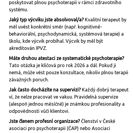
poskytovat plnou psychoterapii v rámci zdravotního
systému.
Jaký typ výcviku jste absolvoval/a?
Kvalitní terapeut by
měl uvést konkrétní směr (např. kognitivně-
behaviorální, psychodynamická, systémová terapie) a
školu, kde výcvik probíhal. Výcvik by měl být
akreditován IPVZ.
Máte druhou atestaci ze systematické psychoterapie?
Tato otázka je klíčová pro rok 2026 a dál. Pokud ji
nemá, může vést pouze konzultace, nikoliv plnou terapii
závažných poruch.
Jak často docházíte na supervizi?
Každý dobrý terapeut
ví, že nelze pracovat ve vakuu. Pravidelná supervize
(alespoň jednou měsíčně) je známkou profesionality a
odpovědnosti vůči klientovi.
Jste členem profesní organizace?
Členství v České
asociaci pro psychoterapii (ČAP) nebo Asociaci