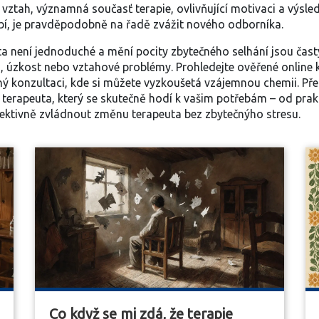
 vztah
,
významná současť terapie, ovlivňující motivaci a výsle
ybí, je pravděpodobně na řadě zvážit nového odborníka.
a není jednoduché a mění pocity zbytečného selhání jsou čas
 úzkost nebo vztahové problémy. Prohledejte ověřené online ka
hý konzultaci, kde si můžete vyzkoušetá vzájemnou chemii. Př
ít terapeuta, který se skutečně hodí k vašim potřebám – od pr
 efektivně zvládnout změnu terapeuta bez zbytečnýho stresu.
Co když se mi zdá, že terapie