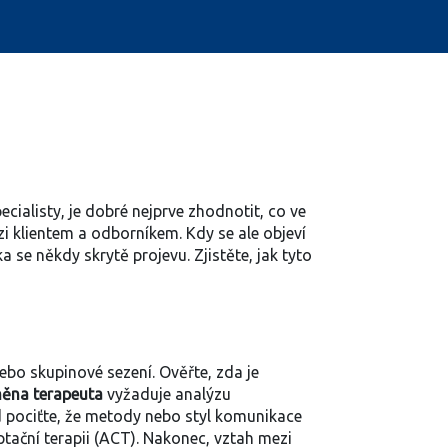
ecialisty
, je dobré nejprve zhodnotit, co ve
zi klientem a odborníkem. Kdy se ale objeví
se někdy skrytě projevu. Zjistěte, jak tyto
nebo skupinové sezení
. Ověřte, zda je
ěna terapeuta
vyžaduje analýzu
d pociťte, že metody nebo styl komunikace
ptační terapii (ACT). Nakonec, vztah mezi