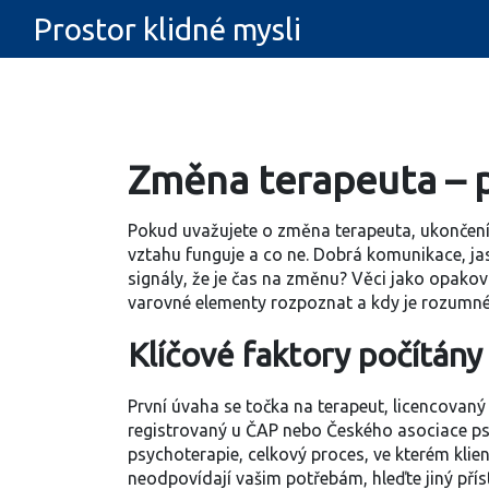
Prostor klidné mysli
Změna terapeuta – p
Pokud uvažujete o
změna terapeuta
,
ukončení
vztahu funguje a co ne. Dobrá komunikace, jasn
signály, že je čas na změnu? Věci jako opakov
varovné elementy rozpoznat a kdy je rozumné
Klíčové faktory počítány
První úvaha se točka na
terapeut
,
licencovaný
registrovaný u
ČAP
nebo
Českého asociace p
psychoterapie
,
celkový proces, ve kterém kli
neodpovídají vašim potřebám, hleďte jiný přís