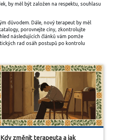
dek
, by měl být založen na respektu, souhlasu
tým důvodem. Dále, nový terapeut by měl
talogy, porovnejte cíny, zkontrolujte
ehled následujících článků vám pomže
aktických rad osáh postupů po kontrolu
Kdy změnit terapeuta a jak