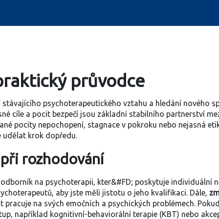
raktický průvodce
 stávajícího psychoterapeutického vztahu a hledání nového sp
é cíle a pocit bezpečí jsou základní stabilního partnerství me
ané pocity nepochopení, stagnace v pokroku nebo nejasná etika 
 udělat krok dopředu.
 při rozhodování
 odborník na psychoterapii, kter&#FD; poskytuje individuální 
sychoterapeutů
, aby jste měli jistotu o jeho kvalifikaci. Dále,
zm
ent pracuje na svých emočních a psychických problémech
. Poku
tup, například kognitivní-behaviorální terapie (KBT) nebo akce