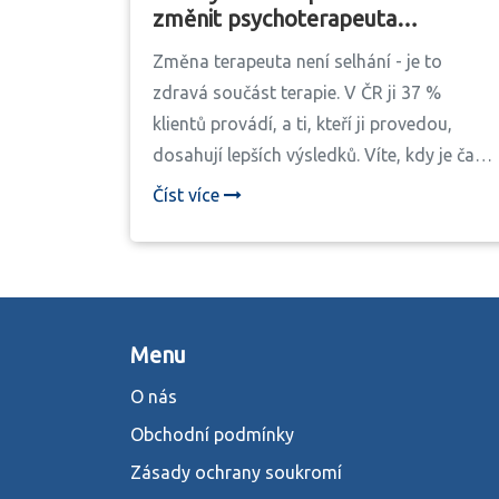
změnit psychoterapeuta
bezpečně a korektně
Změna terapeuta není selhání - je to
zdravá součást terapie. V ČR ji 37 %
klientů provádí, a ti, kteří ji provedou,
dosahují lepších výsledků. Víte, kdy je čas
změnit terapeuta a jak to udělat bez
Číst více
zbytečného stresu?
Menu
O nás
Obchodní podmínky
Zásady ochrany soukromí