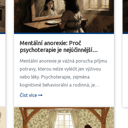
Mentální anorexie: Proč
psychoterapie je nejúčinnější
základ léčby
Mentální anorexie je vážná porucha příjmu
potravy, kterou nelze vyléčit jen výživou
nebo léky. Psychoterapie, zejména
kognitivně behaviorální a rodinná, je
jediným způsobem, jak dosáhnout
Číst více
trvalého zdraví. V ČR je péče omezená, ale
specializovaná centra ukazují výsledky.