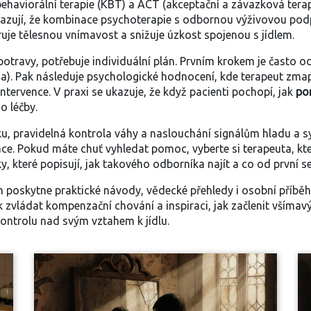
‑behaviorální terapie (KBT) a ACT (akceptační a závazková tera
 ukazují, že kombinace psychoterapie s odbornou výživovou po
oruje tělesnou vnímavost a snižuje úzkost spojenou s jídlem.
potravy, potřebuje individuální plán. Prvním krokem je často o
a). Pak následuje psychologické hodnocení, kde terapeut zmap
ntervence. V praxi se ukazuje, že když pacienti pochopí, jak
po
o léčby.
íku, pravidelná kontrola váhy a naslouchání signálům hladu a syt
ce. Pokud máte chuť vyhledat pomoc, vyberte si terapeuta, kt
, které popisují, jak takového odborníka najít a co od první s
 poskytne praktické návody, vědecké přehledy i osobní příbě
ak zvládat
kompenzační chování
a inspiraci, jak začlenit
všímav
ontrolu nad svým vztahem k jídlu.