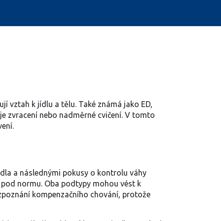
í vztah k jídlu a tělu
. Také známá jako
ED
,
o je zvracení nebo nadměrné cvičení
. V tomto
ení.
ídla a následnými pokusy o kontrolu váhy
t pod normu. Oba podtypy mohou vést k
ozpoznání
kompenzačního chování
, protože