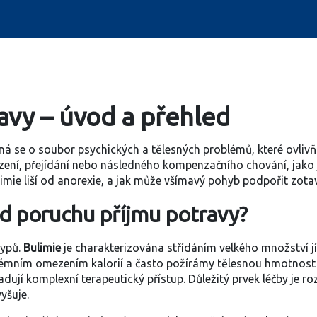
avy – úvod a přehled
ná se o soubor psychických a tělesných problémů, které ovlivňuj
ení, přejídání nebo následného
kompenzačního chování
, jak
limie
liší od
anorexie
, a jak může
všímavý pohyb
podpořit zotav
d poruchu příjmu potravy?
typů.
Bulimie
je charakterizována střídáním velkého množství j
rémním omezením kalorií a často požírámy tělesnou hmotnos
jí komplexní terapeutický přístup. Důležitý prvek léčby je r
yšuje.