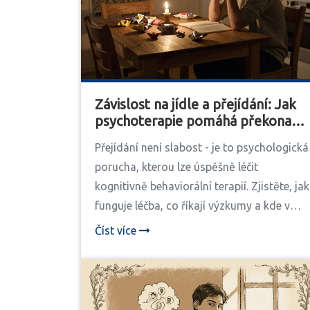
Závislost na jídle a přejídání: Jak
psychoterapie pomáhá překonat
binge eating
Přejídání není slabost - je to psychologická
porucha, kterou lze úspěšně léčit
kognitivně behaviorální terapií. Zjistěte, jak
funguje léčba, co říkají výzkumy a kde v
Česku najít odbornou pomoc.
Číst více