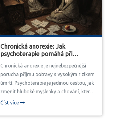
Chronická anorexie: Jak
psychoterapie pomáhá při
dlouhodobé poruše příjmu
Chronická anorexie je nejnebezpečnější
potravy
porucha příjmu potravy s vysokým rizikem
úmrtí. Psychoterapie je jedinou cestou, jak
změnit hluboké myšlenky a chování, která
onemocnění udržují. Uzdravení je možné -
Číst více
i po desítkách let.