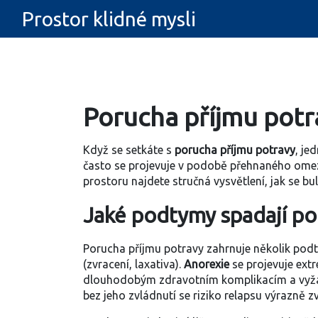
Prostor klidné mysli
Porucha příjmu potr
Když se setkáte s
porucha příjmu potravy
,
jed
často se projevuje v podobě přehnaného omez
prostoru najdete stručná vysvětlení, jak se
bu
Jaké podtymy spadají po
Porucha příjmu potravy zahrnuje několik pod
(zvracení, laxativa).
Anorexie
se projevuje ext
dlouhodobým zdravotním komplikacím a vyžadu
bez jeho zvládnutí se riziko relapsu výrazně zv