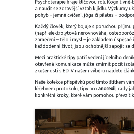
Psychoterapie hraje klíčovou roli. Kognitivně
a naučit se zdravější vztah k jídlu. Výzkumy
pohyb
– jemné cvičení, jóga či pilates – podp
Každý člověk, který bojuje s poruchou příjmu 
(např. elektrolytová nerovnováha, osteoporóz
zaměření – tělo i mysl – je základem úspěšné i
každodenní život, jsou ochotnější zapojit se d
Mezi praktické tipy patří vedení jídelního den
otevřená komunikace může zmírnit pocit izola
zkušenosti s ED. V našem výběru najdete články
Naše kolekce příspěvků pod tímto štítkem vám
léčebném protokolu, tipy pro
anorexii
, rady j
konkrétní kroky, které vám pomohou převzít k