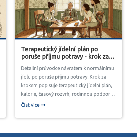
Terapeutický jídelní plán po
poruše příjmu potravy - krok za
krokem
Detailní průvodce návratem k normálnímu
jídlu po poruše příjmu potravy. Krok za
krokem popisuje terapeutický jídelní plán,
kalorie, časový rozvrh, rodinnou podporu
a tipy pro úspěšnou rehabilitaci.
Číst více