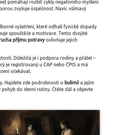
pie) pomáhají rozbít cykly negativního myšlení
dporou zvyšuje úspěšnost. Navíc
všímavý
dborné vyšetření, které odhalí fyzické dopady
uje spouštěče a motivace. Tento dvojité
rucha příjmu potravy
ovlivňuje jejich
osti. Důležitá je i podpora rodiny a přátel –
erý je registrovaný u ČAP nebo ČPtS a má
ezení očekávat.
hy. Najdete zde podrobnosti o
bulimii
a jejím
ý pohyb
do denní rutiny. Čtěte dál a objevte